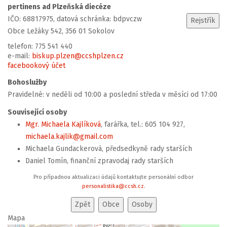
pertinens ad Plzeňská diecéze
IČO: 68817975, datová schránka: bdpvczw
Obce Ležáky 542, 356 01 Sokolov
telefon: 775 541 440
e-mail:
biskup.plzen@ccshplzen.cz
facebookový účet
Bohoslužby
Pravidelné: v neděli od 10:00 a poslední středa v měsíci od 17:00
Související osoby
Mgr. Michaela Kajlíková
, farářka, tel.: 605 104 927,
michaela.kajlik@gmail.com
Michaela Gundackerová, předsedkyně rady starších
Daniel Tomín, finanční zpravodaj rady starších
Pro případnou aktualizaci údajů kontaktujte personální odbor
personalistika@ccsh.cz
.
Mapa