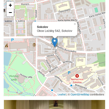
+
−
×
Sokolov
Obce Ležáky 542, Sokolov
Leaflet
| ©
OpenStreetMap
contributors