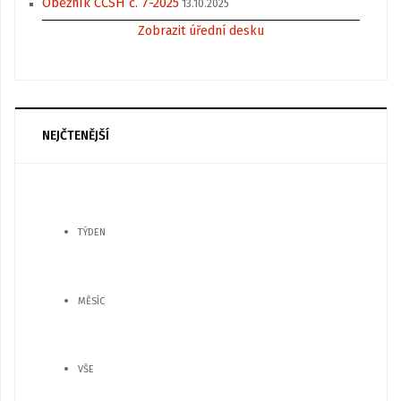
Oběžník CČSH č. 7-2025
13.10.2025
Zobrazit úřední desku
NEJČTENĚJŠÍ
TÝDEN
MĚSÍC
VŠE