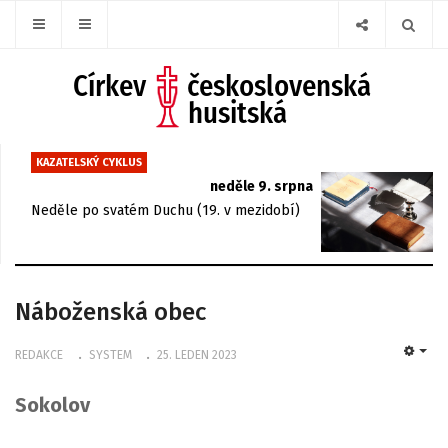
KAZATELSKÝ CYKLUS
neděle 9. srpna
Neděle po svatém Duchu (19. v mezidobí)
Náboženská obec
REDAKCE
SYSTEM
25. LEDEN 2023
EMP
Sokolov