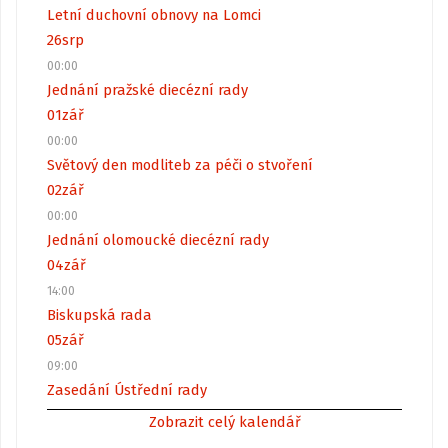
Letní duchovní obnovy na Lomci
26
srp
00:00
Jednání pražské diecézní rady
01
zář
00:00
Světový den modliteb za péči o stvoření
02
zář
00:00
Jednání olomoucké diecézní rady
04
zář
14:00
Biskupská rada
05
zář
09:00
Zasedání Ústřední rady
Zobrazit celý kalendář