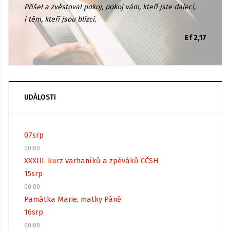
Přišel a zvěstoval pokoj, pokoj vám, kteří jste dalecí,
i těm, kteří jsou blízcí.
Ef 2,17
UDÁLOSTI
07
srp
00:00
XXXIII. kurz varhaníků a zpěváků CČSH
15
srp
00:00
Památka Marie, matky Páně
16
srp
00:00