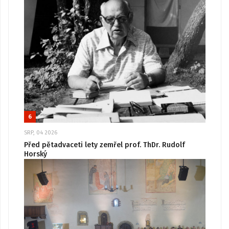
6
SRP, 04 2026
Před pětadvaceti lety zemřel prof. ThDr. Rudolf
Horský