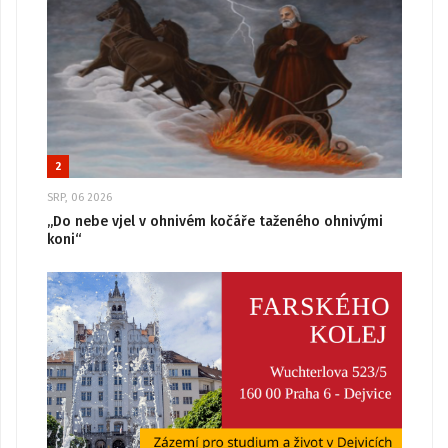
2
SRP, 06 2026
„Do nebe vjel v ohnivém kočáře taženého ohnivými
koni“