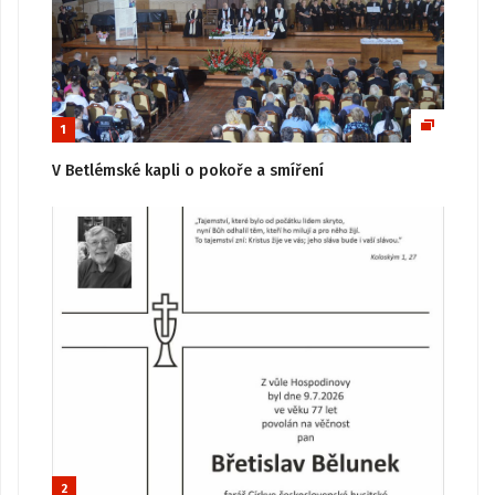
1
V Betlémské kapli o pokoře a smíření
2