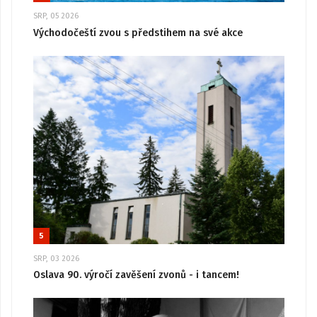
SRP, 05 2026
Východočeští zvou s předstihem na své akce
5
SRP, 03 2026
Oslava 90. výročí zavěšení zvonů - i tancem!