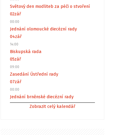
Světový den modliteb za péči o stvoření
02
zář
00:00
Jednání olomoucké diecézní rady
04
zář
14:00
Biskupská rada
05
zář
09:00
Zasedání Ústřední rady
07
zář
00:00
Jednání brněnské diecézní rady
Zobrazit celý kalendář