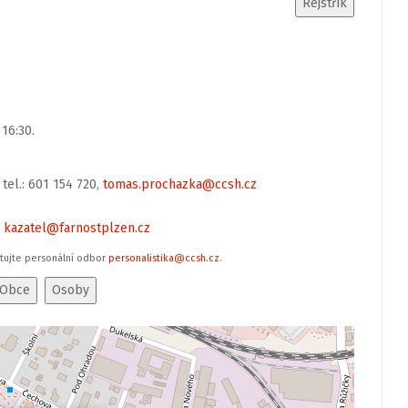
 16:30.
, tel.: 601 154 720,
tomas.prochazka@ccsh.cz
,
kazatel@farnostplzen.cz
ktujte personální odbor
personalistika@ccsh.cz
.