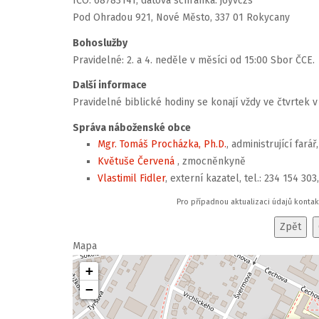
IČO: 68783141, datová schránka: j6yvczs
Pod Ohradou 921, Nové Město, 337 01 Rokycany
Bohoslužby
Pravidelné: 2. a 4. neděle v měsíci od 15:00 Sbor ČCE.
Další informace
Pravidelné biblické hodiny se konají vždy ve čtvrtek v
Správa náboženské obce
Mgr. Tomáš Procházka, Ph.D.
, administrující farář
Květuše Červená
, zmocněnkyně
Vlastimil Fidler
, externí kazatel, tel.: 234 154 303
Pro případnou aktualizaci údajů konta
Mapa
+
−