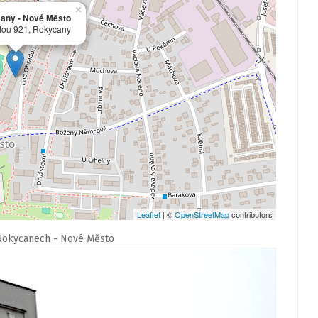
×
any - Nové Město
ou 921, Rokycany
Leaflet
| ©
OpenStreetMap
contributors
Rokycanech - Nové Město