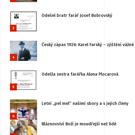
Odešel bratr farář Josef Bobrovský
3
Český zápas 1926: Karel Farský – zjištění vážn
4
Odešla sestra farářka Alena Plocarová
5
Letní „pel mel“ našimi sbory a s jejich členy
6
Bláznovství Boží je moudřejší než lidé