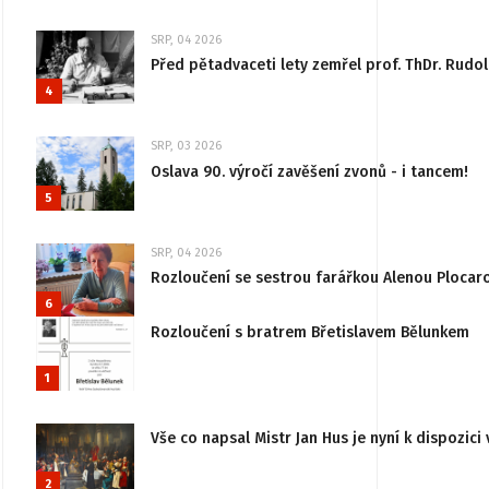
SRP, 04 2026
Před pětadvaceti lety zemřel prof. ThDr. Rudo
4
SRP, 03 2026
Oslava 90. výročí zavěšení zvonů - i tancem!
5
SRP, 04 2026
Rozloučení se sestrou farářkou Alenou Plocar
6
Rozloučení s bratrem Břetislavem Bělunkem
1
Vše co napsal Mistr Jan Hus je nyní k dispozici 
2