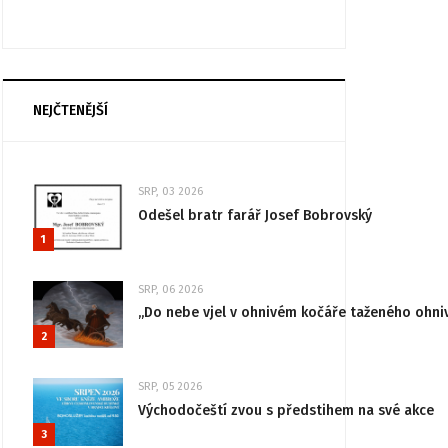
NEJČTENĚJŠÍ
SRP, 03 2026
Odešel bratr farář Josef Bobrovský
1
SRP, 06 2026
„Do nebe vjel v ohnivém kočáře taženého ohni
2
SRP, 05 2026
Východočeští zvou s předstihem na své akce
3