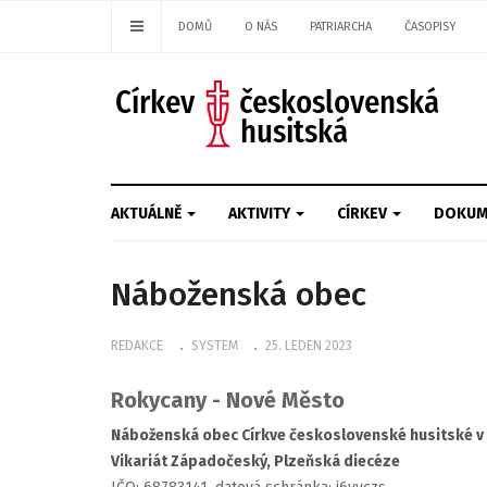
DOMŮ
O NÁS
PATRIARCHA
ČASOPISY
AKTUÁLNĚ
AKTIVITY
CÍRKEV
DOKUM
Náboženská obec
REDAKCE
SYSTEM
25. LEDEN 2023
Rokycany - Nové Město
Náboženská obec Církve československé husitské v
Vikariát Západočeský, Plzeňská diecéze