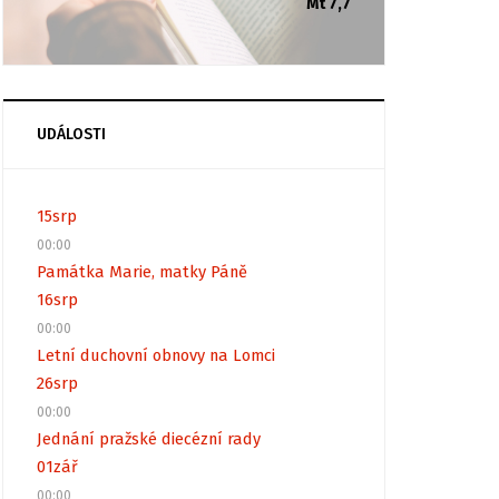
Mt 7,7
UDÁLOSTI
15
srp
00:00
Památka Marie, matky Páně
16
srp
00:00
Letní duchovní obnovy na Lomci
26
srp
00:00
Jednání pražské diecézní rady
01
zář
00:00