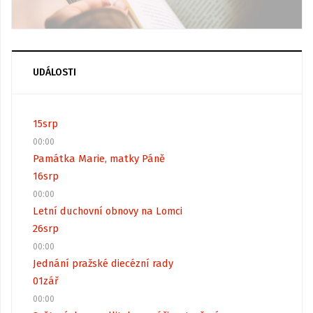
UDÁLOSTI
15
srp
00:00
Památka Marie, matky Páně
16
srp
00:00
Letní duchovní obnovy na Lomci
26
srp
00:00
Jednání pražské diecézní rady
01
zář
00:00