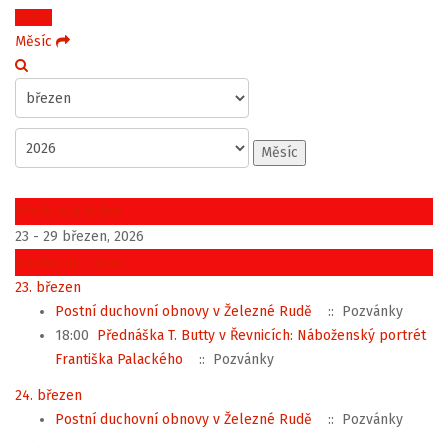
Týden
Měsíc
Měsíc
Předchozí týden
23 - 29 březen, 2026
Následující týden
23. březen
Postní duchovní obnovy v Železné Rudě
:: Pozvánky
18:00
Přednáška T. Butty v Řevnicích: Náboženský portrét
Františka Palackého
:: Pozvánky
24. březen
Postní duchovní obnovy v Železné Rudě
:: Pozvánky