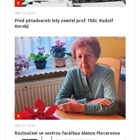
5
SRP, 04 2026
Před pětadvaceti lety zemřel prof. ThDr. Rudolf
Horský
6
SRP, 04 2026
Rozloučení se sestrou farářkou Alenou Plocarovou