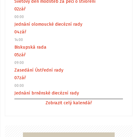
Světový den modliteb za péči o stvoření
02
zář
00:00
Jednání olomoucké diecézní rady
04
zář
14:00
Biskupská rada
05
zář
09:00
Zasedání Ústřední rady
07
zář
00:00
Jednání brněnské diecézní rady
Zobrazit celý kalendář