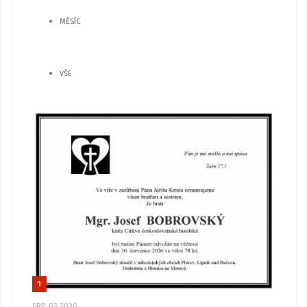
MĚSÍC
VŠE
1
SRP, 03 2026