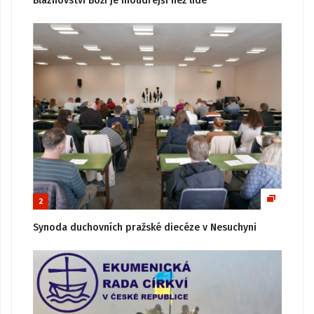
Bláznovství Boží je moudřejší než lidé
2
Synoda duchovních pražské diecéze v Nesuchyni