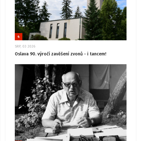
4
SRP, 03 2026
Oslava 90. výročí zavěšení zvonů - i tancem!