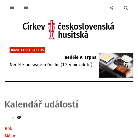
KAZATELSKÝ CYKLUS
neděle 9. srpna
Neděle po svatém Duchu (19. v mezidobí)
Kalendář událostí
Rok
Měsíc