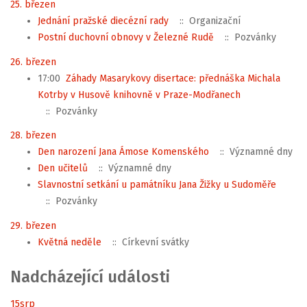
25. březen
Jednání pražské diecézní rady
:: Organizační
Postní duchovní obnovy v Železné Rudě
:: Pozvánky
26. březen
17:00
Záhady Masarykovy disertace: přednáška Michala
Kotrby v Husově knihovně v Praze-Modřanech
:: Pozvánky
28. březen
Den narození Jana Ámose Komenského
:: Významné dny
Den učitelů
:: Významné dny
Slavnostní setkání u památníku Jana Žižky u Sudoměře
:: Pozvánky
29. březen
Květná neděle
:: Církevní svátky
Nadcházející události
15
srp