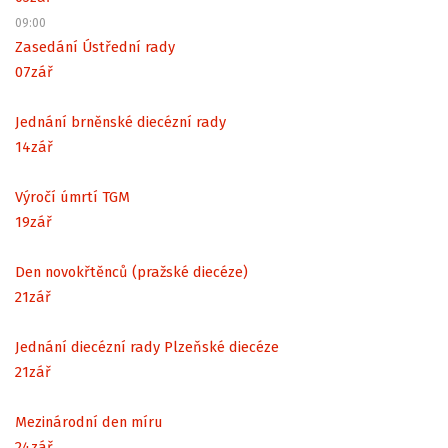
09:00
Zasedání Ústřední rady
07
zář
Jednání brněnské diecézní rady
14
zář
Výročí úmrtí TGM
19
zář
Den novokřtěnců (pražské diecéze)
21
zář
Jednání diecézní rady Plzeňské diecéze
21
zář
Mezinárodní den míru
24
zář