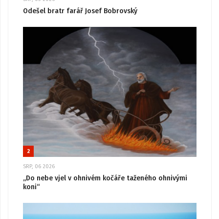
Odešel bratr farář Josef Bobrovský
2
SRP, 06 2026
„Do nebe vjel v ohnivém kočáře taženého ohnivými
koni“