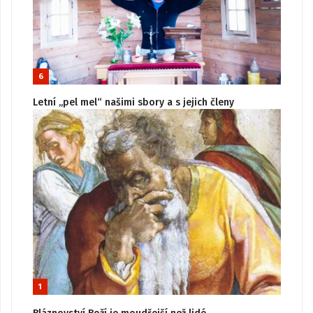
6
Letní „pel mel“ našimi sbory a s jejich členy
1