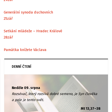
Generální synoda duchovních
25
zář
Setkání mládeže – Hradec Králové
28
zář
Památka knížete Václava
DENNÍ ČTENÍ
Neděle 09. srpna
Rozsévač, který rozsívá dobré semeno, je Syn člověka
a pole je tento svět.
Mt 13,37–38