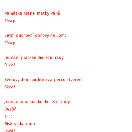
Památka Marie, matky Páně
16
srp
Letní duchovní obnovy na Lomci
26
srp
Jednání pražské diecézní rady
01
zář
Světový den modliteb za péči o stvoření
02
zář
Jednání olomoucké diecézní rady
04
zář
14:00
Biskupská rada
05
zář