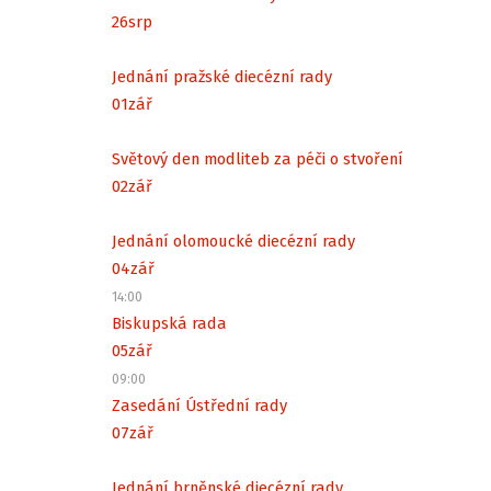
26
srp
Jednání pražské diecézní rady
01
zář
Světový den modliteb za péči o stvoření
02
zář
Jednání olomoucké diecézní rady
04
zář
14:00
Biskupská rada
05
zář
09:00
Zasedání Ústřední rady
07
zář
Jednání brněnské diecézní rady