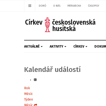
DOMŮ
O NÁS
PATRIARCHA
ČASOPISY
AKTUÁLNĚ
AKTIVITY
CÍRKEV
DOKUM
Kalendář událostí
Rok
Měsíc
Týden
Měsíc