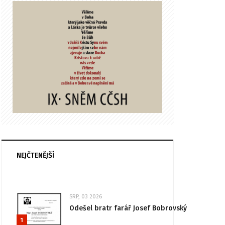
NEJČTENĚJŠÍ
SRP, 03 2026
Odešel bratr farář Josef Bobrovský
1