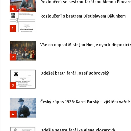
Rozloučení se sestrou farářkou Alenou Plocar
6
Rozloučení s bratrem Břetislavem Bělunkem
1
Vše co napsal Mistr Jan Hus je nyní k dispozici 
2
Odešel bratr farář Josef Bobrovský
3
Český zápas 1926: Karel Farský – zjištění vážn
4
Odešla sestra farářka Alena Plocarová