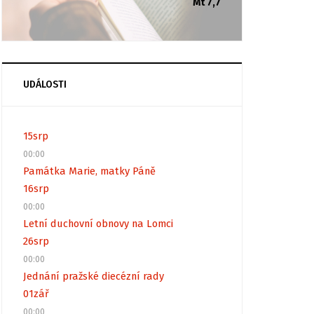
Mt 7,7
UDÁLOSTI
15
srp
00:00
Památka Marie, matky Páně
16
srp
00:00
Letní duchovní obnovy na Lomci
26
srp
00:00
Jednání pražské diecézní rady
01
zář
00:00