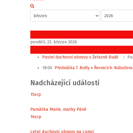
Předchozí den
pondělí, 23. březen 2026
Následující den
Postní duchovní obnovy v Železné Rudě
:: Po
18:00
Přednáška T. Butty v Řevnicích: Nábožens
Nadcházející události
15
srp
Památka Marie, matky Páně
16
srp
Letní duchovní obnovy na Lomci