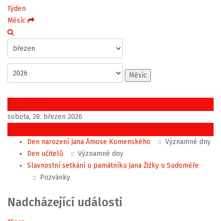
Týden
Měsíc
Měsíc
Předchozí den
sobota, 28. březen 2026
Následující den
Den narození Jana Ámose Komenského
:: Významné dny
Den učitelů
:: Významné dny
Slavnostní setkání u památníku Jana Žižky u Sudoměře
:: Pozvánky
Nadcházející události