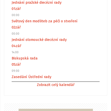
Jednání pražské diecézní rady
01
zář
00:00
Světový den modliteb za péči o stvoření
02
zář
00:00
Jednání olomoucké diecézní rady
04
zář
14:00
Biskupská rada
05
zář
09:00
Zasedání Ústřední rady
Zobrazit celý kalendář