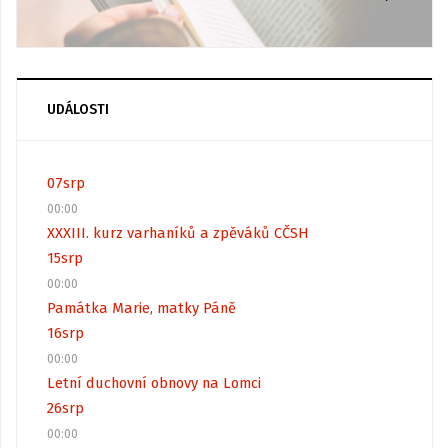
UDÁLOSTI
07
srp
00:00
XXXIII. kurz varhaníků a zpěváků CČSH
15
srp
00:00
Památka Marie, matky Páně
16
srp
00:00
Letní duchovní obnovy na Lomci
26
srp
00:00