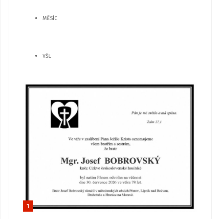
MĚSÍC
VŠE
1