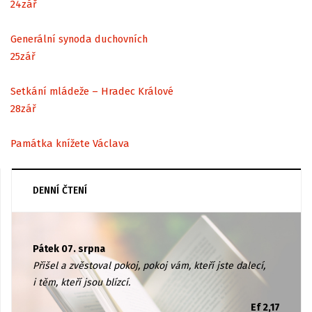
24
zář
Generální synoda duchovních
25
zář
Setkání mládeže – Hradec Králové
28
zář
Památka knížete Václava
DENNÍ ČTENÍ
Pátek 07. srpna
Přišel a zvěstoval pokoj, pokoj vám, kteří jste dalecí,
i těm, kteří jsou blízcí.
Ef 2,17