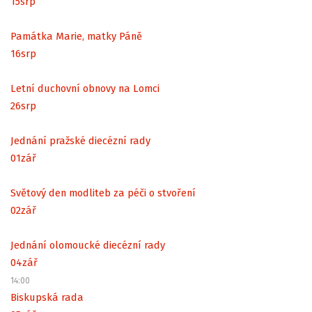
15
srp
Památka Marie, matky Páně
16
srp
Letní duchovní obnovy na Lomci
26
srp
Jednání pražské diecézní rady
01
zář
Světový den modliteb za péči o stvoření
02
zář
Jednání olomoucké diecézní rady
04
zář
14:00
Biskupská rada