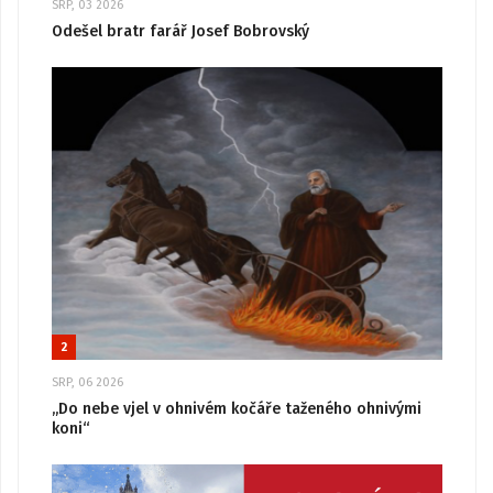
SRP, 03 2026
Odešel bratr farář Josef Bobrovský
2
SRP, 06 2026
„Do nebe vjel v ohnivém kočáře taženého ohnivými
koni“