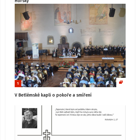
Horský
1
V Betlémské kapli o pokoře a smíření