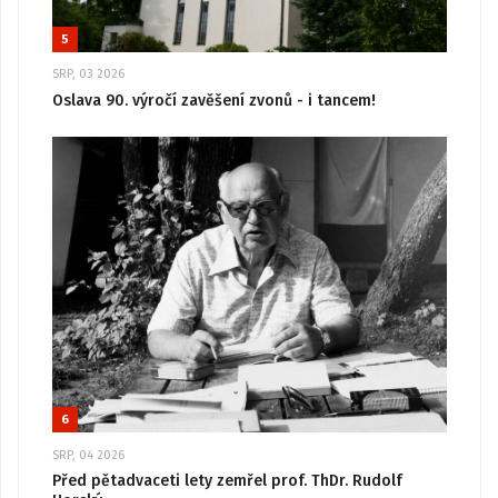
5
SRP, 03 2026
Oslava 90. výročí zavěšení zvonů - i tancem!
6
SRP, 04 2026
Před pětadvaceti lety zemřel prof. ThDr. Rudolf