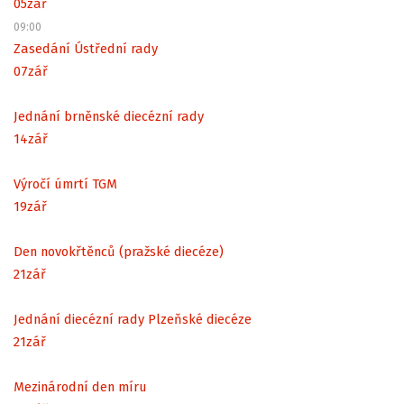
05
zář
09:00
Zasedání Ústřední rady
07
zář
Jednání brněnské diecézní rady
14
zář
Výročí úmrtí TGM
19
zář
Den novokřtěnců (pražské diecéze)
21
zář
Jednání diecézní rady Plzeňské diecéze
21
zář
Mezinárodní den míru