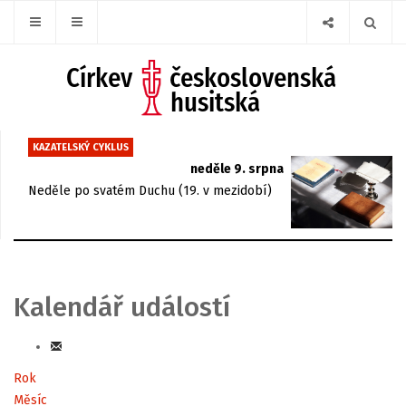
KAZATELSKÝ CYKLUS
neděle 9. srpna
Neděle po svatém Duchu (19. v mezidobí)
Kalendář událostí
Rok
Měsíc