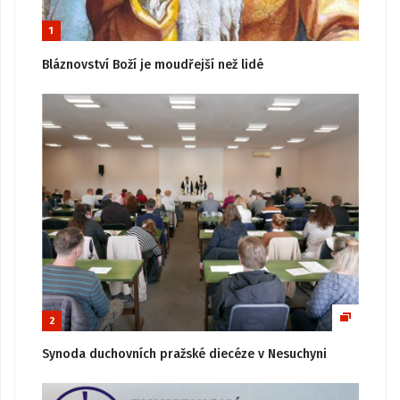
1
Bláznovství Boží je moudřejší než lidé
2
Synoda duchovních pražské diecéze v Nesuchyni