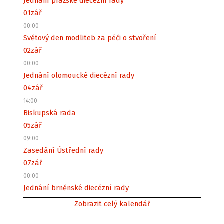
Jednání pražské diecézní rady
01
zář
00:00
Světový den modliteb za péči o stvoření
02
zář
00:00
Jednání olomoucké diecézní rady
04
zář
14:00
Biskupská rada
05
zář
09:00
Zasedání Ústřední rady
07
zář
00:00
Jednání brněnské diecézní rady
Zobrazit celý kalendář