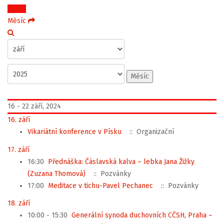
Týden
Měsíc
Měsíc
16 - 22 září, 2024
16. září
Vikariátní konference v Písku
:: Organizační
17. září
16:30
Přednáška: Čáslavská kalva – lebka Jana Žižky
(Zuzana Thomová)
:: Pozvánky
17:00
Meditace v tichu-Pavel Pechanec
:: Pozvánky
18. září
10:00 - 15:30
Generální synoda duchovních CČSH, Praha –