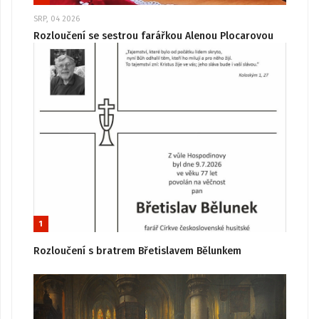
SRP, 04 2026
Rozloučení se sestrou farářkou Alenou Plocarovou
1
Rozloučení s bratrem Břetislavem Bělunkem