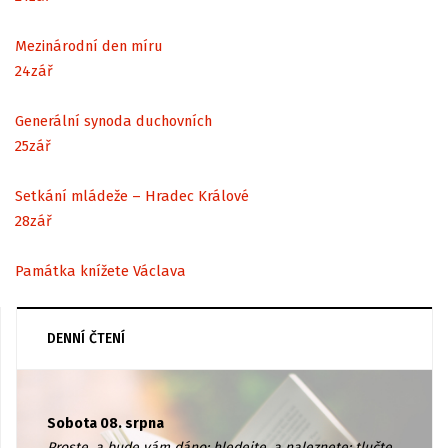
Mezinárodní den míru
24
zář
Generální synoda duchovních
25
zář
Setkání mládeže – Hradec Králové
28
zář
Památka knížete Václava
DENNÍ ČTENÍ
Sobota 08. srpna
Proste, a bude vám dáno; hledejte, a naleznete; tlučte,