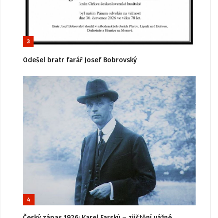
3
Odešel bratr farář Josef Bobrovský
4
Český zápas 1926: Karel Farský – zjištění vážné