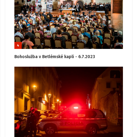
4
Bohoslužba v Betlémské kapli - 6.7.2023