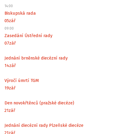
14:00
Biskupská rada
05
zář
09:00
Zasedání Ústřední rady
07
zář
Jednání brněnské diecézní rady
14
zář
Výročí úmrtí TGM
19
zář
Den novokřtěnců (pražské diecéze)
21
zář
Jednání diecézní rady Plzeňské diecéze
21
zář