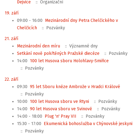
Dejvice
:: Organizační
19. září
09:00 - 16:00
Mezinárodní dny Petra Chelčického v
Chelčicích
:: Pozvánky
21. září
Mezinárodní den míru
:: Významné dny
Setkání nově pokřtěných Pražské diecéze
:: Pozvánky
14:00
100 let Husova sboru Holohlavy-Smiřice
:: Pozvánky
22. září
09:30
95 let Sboru kněze Ambrože v Hradci Králové
:: Pozvánky
10:00
100 let Husova sboru ve Rtyni
:: Pozvánky
14:00
90 let Husova sboru ve Svinově
:: Pozvánky
14:00 - 18:00
Plug 'n' Pray VII
:: Pozvánky
15:30 - 17:00
Ekumenická bohoslužba v Chýnovské jeskyni
:: Pozvánky