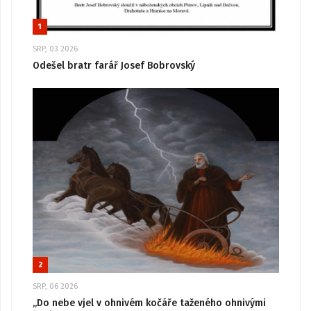
1
SRP, 03 2026
Odešel bratr farář Josef Bobrovský
2
SRP, 06 2026
„Do nebe vjel v ohnivém kočáře taženého ohnivými