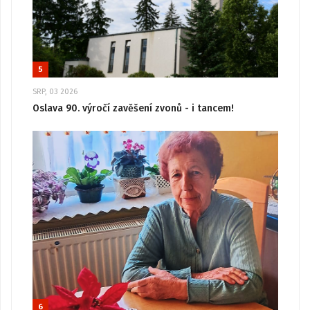
5
SRP, 03 2026
Oslava 90. výročí zavěšení zvonů - i tancem!
6