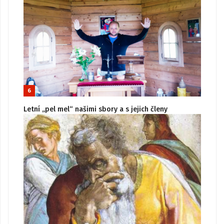
6
Letní „pel mel“ našimi sbory a s jejich členy