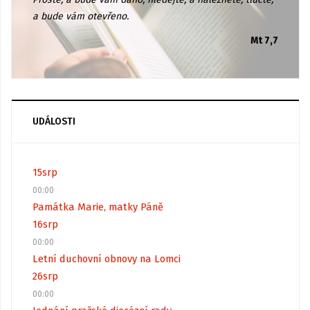
a bude vám otevřeno.
Mt 7,7
UDÁLOSTI
15
srp
00:00
Památka Marie, matky Páně
16
srp
00:00
Letní duchovní obnovy na Lomci
26
srp
00:00