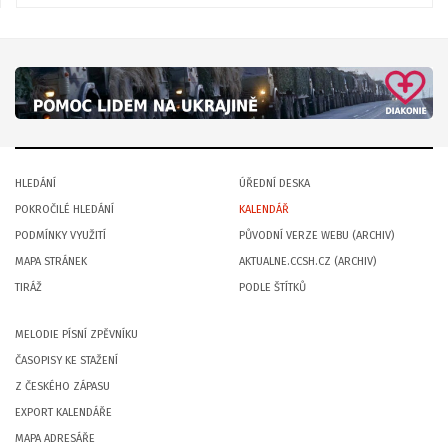
HLEDÁNÍ
ÚŘEDNÍ DESKA
POKROČILÉ HLEDÁNÍ
KALENDÁŘ
PODMÍNKY VYUŽITÍ
PŮVODNÍ VERZE WEBU (ARCHIV)
MAPA STRÁNEK
AKTUALNE.CCSH.CZ (ARCHIV)
TIRÁŽ
PODLE ŠTÍTKŮ
MELODIE PÍSNÍ ZPĚVNÍKU
ČASOPISY KE STAŽENÍ
Z ČESKÉHO ZÁPASU
EXPORT KALENDÁŘE
MAPA ADRESÁŘE