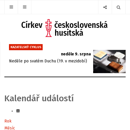
KAZATELSKÝ CYKLUS
neděle 9. srpna
Neděle po svatém Duchu (19. v mezidobí)
Kalendář událostí
Rok
Měsíc