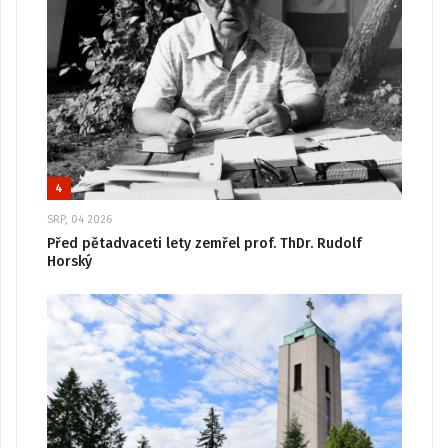
4
SRP, 04 2026
Před pětadvaceti lety zemřel prof. ThDr. Rudolf
Horský