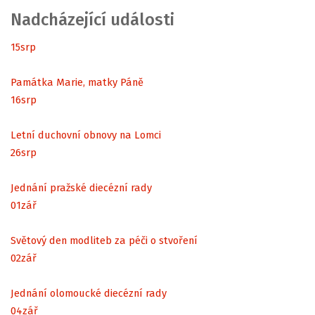
Nadcházející události
15
srp
Památka Marie, matky Páně
16
srp
Letní duchovní obnovy na Lomci
26
srp
Jednání pražské diecézní rady
01
zář
Světový den modliteb za péči o stvoření
02
zář
Jednání olomoucké diecézní rady
04
zář