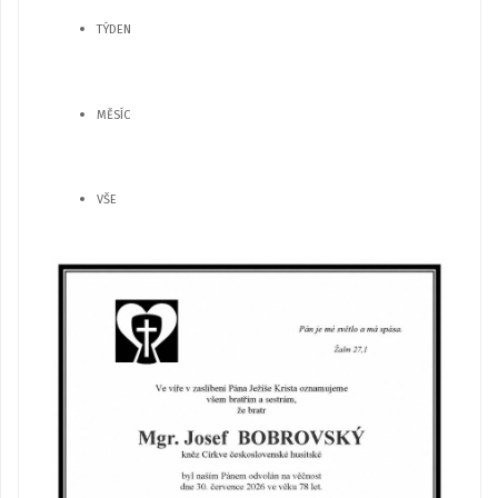
TÝDEN
MĚSÍC
VŠE