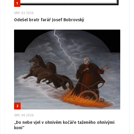
1
SRP, 03 2026
Odešel bratr farář Josef Bobrovský
2
SRP, 06 2026
„Do nebe vjel v ohnivém kočáře taženého ohnivými
koni“