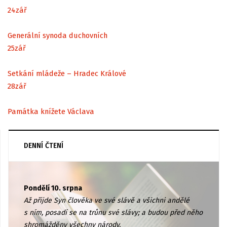
24
zář
Generální synoda duchovních
25
zář
Setkání mládeže – Hradec Králové
28
zář
Památka knížete Václava
DENNÍ ČTENÍ
Pondělí 10. srpna
Až přijde Syn člověka ve své slávě a všichni andělé
s ním, posadí se na trůnu své slávy; a budou před něho
shromážděny všechny národy.