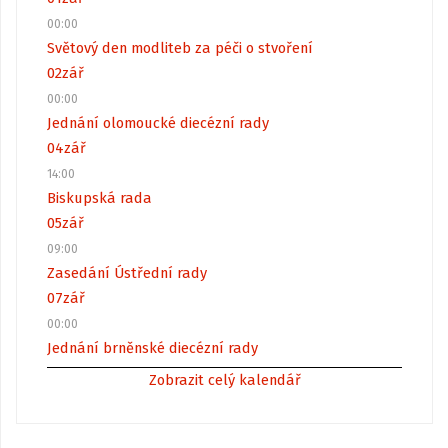
00:00
Světový den modliteb za péči o stvoření
02
zář
00:00
Jednání olomoucké diecézní rady
04
zář
14:00
Biskupská rada
05
zář
09:00
Zasedání Ústřední rady
07
zář
00:00
Jednání brněnské diecézní rady
Zobrazit celý kalendář