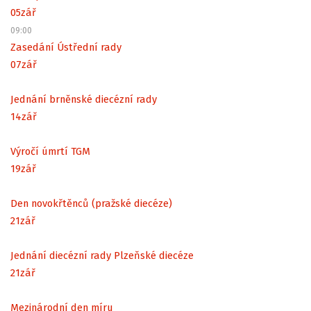
05
zář
09:00
Zasedání Ústřední rady
07
zář
Jednání brněnské diecézní rady
14
zář
Výročí úmrtí TGM
19
zář
Den novokřtěnců (pražské diecéze)
21
zář
Jednání diecézní rady Plzeňské diecéze
21
zář
Mezinárodní den míru