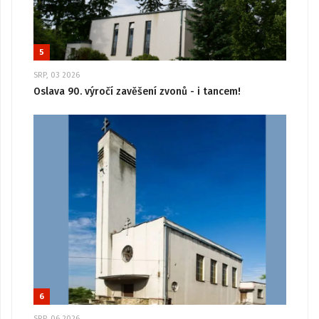
5
SRP, 03 2026
Oslava 90. výročí zavěšení zvonů - i tancem!
6
SRP, 06 2026