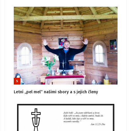
5
Letní „pel mel“ našimi sbory a s jejich členy