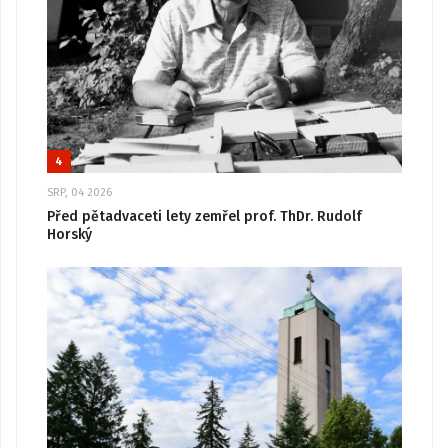
4
SRP, 04 2026
Před pětadvaceti lety zemřel prof. ThDr. Rudolf
Horský