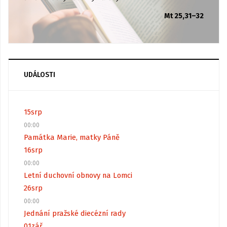
Mt 25,31–32
UDÁLOSTI
15
srp
00:00
Památka Marie, matky Páně
16
srp
00:00
Letní duchovní obnovy na Lomci
26
srp
00:00
Jednání pražské diecézní rady
01
zář