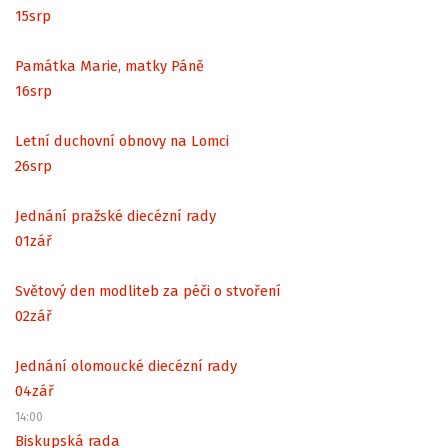
15
srp
Památka Marie, matky Páně
16
srp
Letní duchovní obnovy na Lomci
26
srp
Jednání pražské diecézní rady
01
zář
Světový den modliteb za péči o stvoření
02
zář
Jednání olomoucké diecézní rady
04
zář
14:00
Biskupská rada