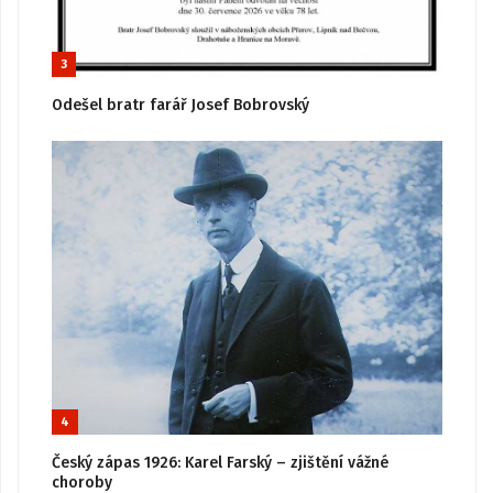
3
Odešel bratr farář Josef Bobrovský
4
Český zápas 1926: Karel Farský – zjištění vážné
choroby