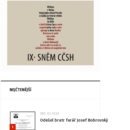
NEJČTENĚJŠÍ
SRP, 03 2026
Odešel bratr farář Josef Bobrovský
1