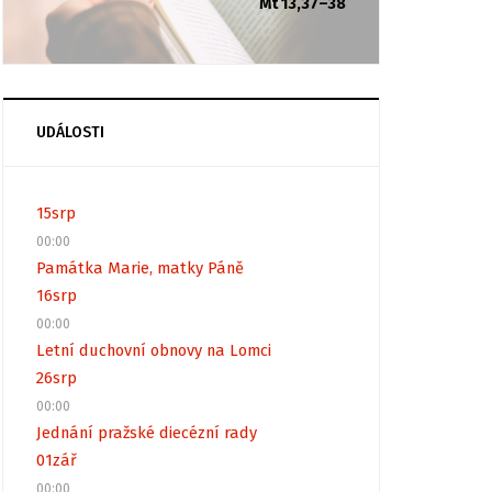
Mt 13,37–38
UDÁLOSTI
15
srp
00:00
Památka Marie, matky Páně
16
srp
00:00
Letní duchovní obnovy na Lomci
26
srp
00:00
Jednání pražské diecézní rady
01
zář
00:00