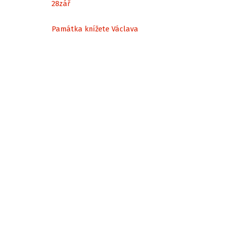
28
zář
Památka knížete Václava