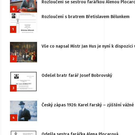
Rozloučení se sestrou farářkou Alenou Plocar
6
Rozloučení s bratrem Břetislavem Bělunkem
1
Vše co napsal Mistr Jan Hus je nyní k dispozici 
2
Odešel bratr farář Josef Bobrovský
3
Český zápas 1926: Karel Farský – zjištění vážn
4
Odešla sestra farářka Alena Plocarová