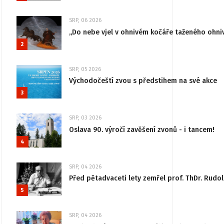
SRP, 06 2026
„Do nebe vjel v ohnivém kočáře taženého ohni
2
SRP, 05 2026
Východočeští zvou s předstihem na své akce
3
SRP, 03 2026
Oslava 90. výročí zavěšení zvonů - i tancem!
4
SRP, 04 2026
Před pětadvaceti lety zemřel prof. ThDr. Rudo
5
SRP, 04 2026