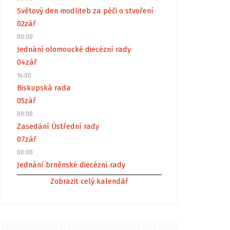
Světový den modliteb za péči o stvoření
02
zář
00:00
Jednání olomoucké diecézní rady
04
zář
14:00
Biskupská rada
05
zář
09:00
Zasedání Ústřední rady
07
zář
00:00
Jednání brněnské diecézní rady
Zobrazit celý kalendář