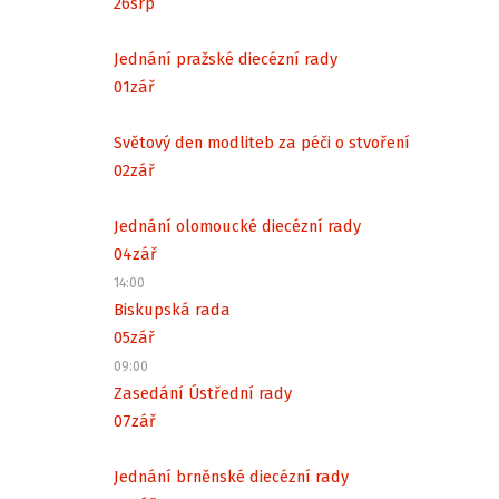
26
srp
Jednání pražské diecézní rady
01
zář
Světový den modliteb za péči o stvoření
02
zář
Jednání olomoucké diecézní rady
04
zář
14:00
Biskupská rada
05
zář
09:00
Zasedání Ústřední rady
07
zář
Jednání brněnské diecézní rady