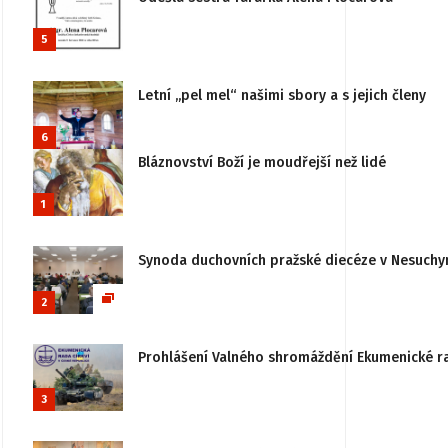
5
Letní „pel mel“ našimi sbory a s jejich členy
6
Bláznovství Boží je moudřejší než lidé
1
Synoda duchovních pražské diecéze v Nesuchy
2
Prohlášení Valného shromáždění Ekumenické rady
3