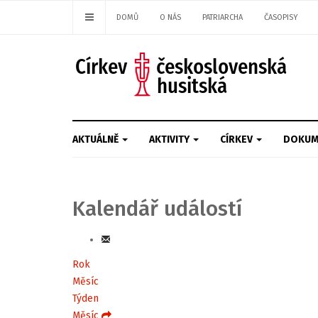
DOMŮ
O NÁS
PATRIARCHA
ČASOPISY
AKTUÁLNĚ
AKTIVITY
CÍRKEV
DOKUM
Kalendář událostí
Rok
Měsíc
Týden
Měsíc