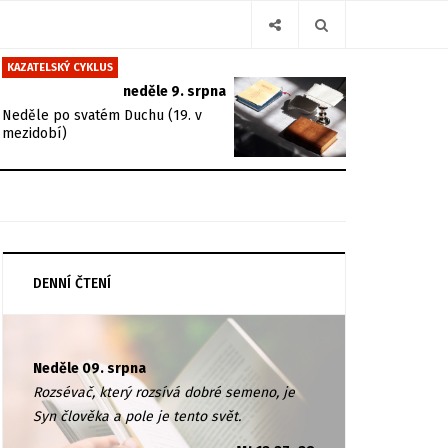
KAZATELSKÝ CYKLUS
neděle 9. srpna
Neděle po svatém Duchu (19. v
mezidobí)
DENNÍ ČTENÍ
Neděle 09. srpna
Rozsévač, který rozsívá dobré semeno, je
Syn člověka a pole je tento svět.