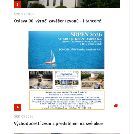
3
SRP, 03 2026
Oslava 90. výročí zavěšení zvonů - i tancem!
4
SRP, 05 2026
Východočeští zvou s předstihem na své akce