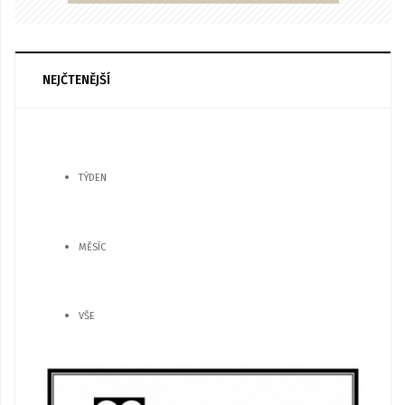
NEJČTENĚJŠÍ
TÝDEN
MĚSÍC
VŠE