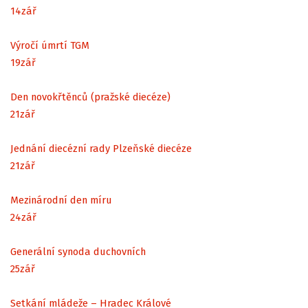
14
zář
Výročí úmrtí TGM
19
zář
Den novokřtěnců (pražské diecéze)
21
zář
Jednání diecézní rady Plzeňské diecéze
21
zář
Mezinárodní den míru
24
zář
Generální synoda duchovních
25
zář
Setkání mládeže – Hradec Králové