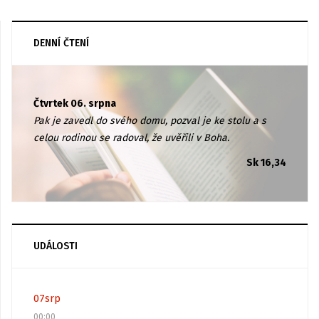
DENNÍ ČTENÍ
Čtvrtek 06. srpna
Pak je zavedl do svého domu, pozval je ke stolu a s
celou rodinou se radoval, že uvěřili v Boha.
Sk 16,34
UDÁLOSTI
07
srp
00:00