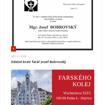
1
SRP, 03 2026
Odešel bratr farář Josef Bobrovský