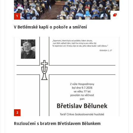
1
V Betlémské kapli o pokoře a smíření
2
Rozloučení s bratrem Břetislavem Bělunkem