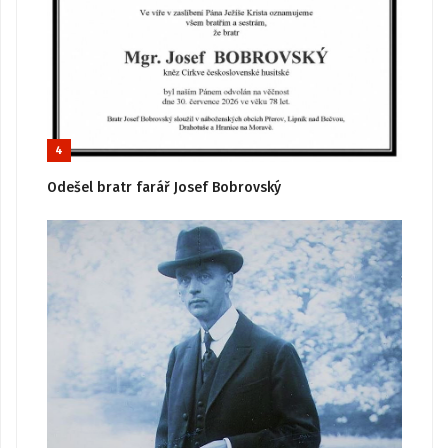
4
Odešel bratr farář Josef Bobrovský