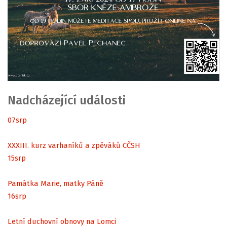
Nadcházející události
07
srp
XXXIII. kurz varhaníků a zpěváků CČSH
15
srp
Památka Marie, matky Páně
16
srp
Letní duchovní obnovy na Lomci