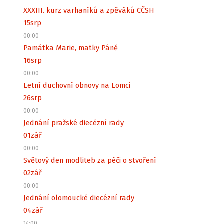
XXXIII. kurz varhaníků a zpěváků CČSH
15
srp
00:00
Památka Marie, matky Páně
16
srp
00:00
Letní duchovní obnovy na Lomci
26
srp
00:00
Jednání pražské diecézní rady
01
zář
00:00
Světový den modliteb za péči o stvoření
02
zář
00:00
Jednání olomoucké diecézní rady
04
zář
14:00