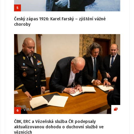
5
Český zápas 1926: Karel Farský – zjištění vážné
choroby
6
ČBK, ERC a Vězeňská služba ČR podepsaly
aktualizovanou dohodu o duchovní službě ve
věznicích