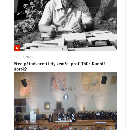
6
SRP, 04 2026
Před pětadvaceti lety zemřel prof. ThDr. Rudolf
Horský