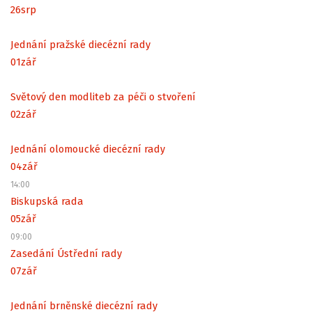
26
srp
Jednání pražské diecézní rady
01
zář
Světový den modliteb za péči o stvoření
02
zář
Jednání olomoucké diecézní rady
04
zář
14:00
Biskupská rada
05
zář
09:00
Zasedání Ústřední rady
07
zář
Jednání brněnské diecézní rady