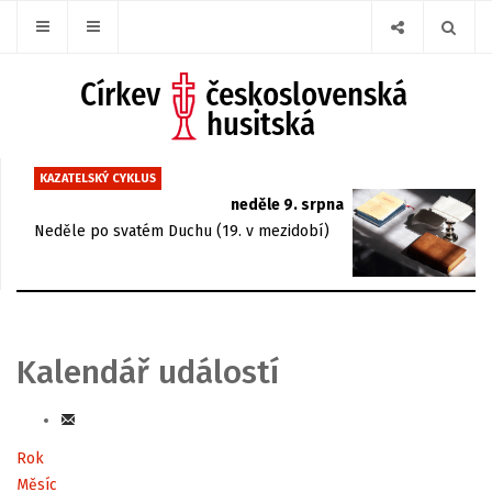
KAZATELSKÝ CYKLUS
neděle 9. srpna
Neděle po svatém Duchu (19. v mezidobí)
Kalendář událostí
Rok
Měsíc