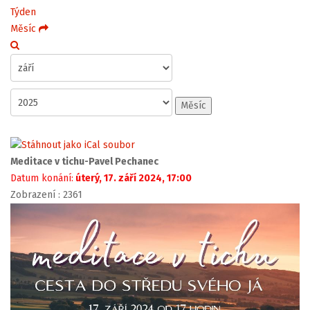
Týden
Měsíc
Měsíc
Meditace v tichu-Pavel Pechanec
Datum konání:
úterý, 17. září 2024, 17:00
Zobrazení
: 2361