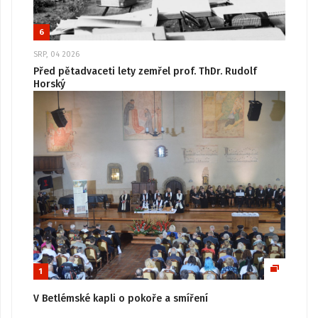
6
SRP, 04 2026
Před pětadvaceti lety zemřel prof. ThDr. Rudolf
Horský
1
V Betlémské kapli o pokoře a smíření