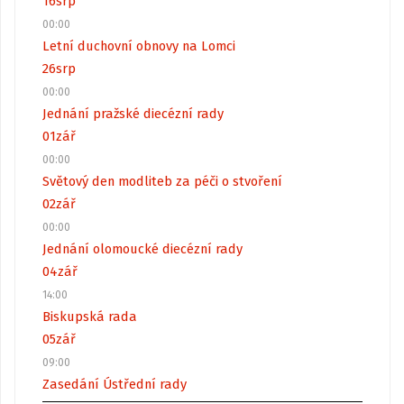
16
srp
00:00
Letní duchovní obnovy na Lomci
26
srp
00:00
Jednání pražské diecézní rady
01
zář
00:00
Světový den modliteb za péči o stvoření
02
zář
00:00
Jednání olomoucké diecézní rady
04
zář
14:00
Biskupská rada
05
zář
09:00
Zasedání Ústřední rady