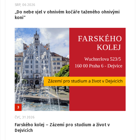
SRP, 06 2026
„Do nebe vjel v ohnivém kočáře taženého ohnivými
koni“
3
ČVC, 31 2026
Farského kolej – Zázemí pro studium a život v
Dejvicích