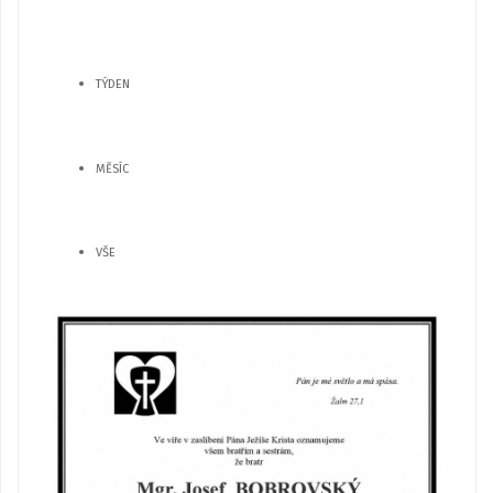
TÝDEN
MĚSÍC
VŠE