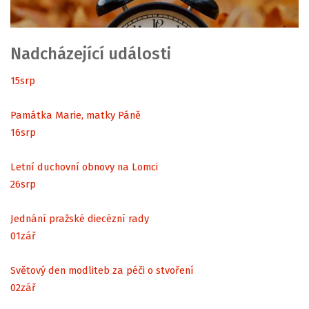
Nadcházející události
15
srp
Památka Marie, matky Páně
16
srp
Letní duchovní obnovy na Lomci
26
srp
Jednání pražské diecézní rady
01
zář
Světový den modliteb za péči o stvoření
02
zář