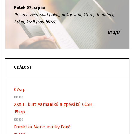
Pátek 07. srpna
Přišel a zvěstoval pokoj, pokoj vám, kteří jste dalecí,
i těm, kteří jsou blízcí.
Ef 2,17
UDÁLOSTI
07
srp
00:00
XXXIII. kurz varhaníků a zpěváků CČSH
15
srp
00:00
Památka Marie, matky Páně