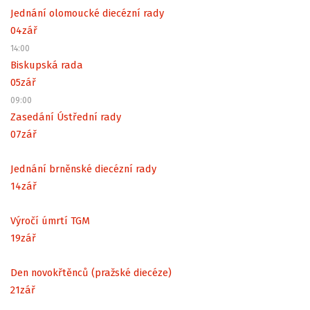
Jednání olomoucké diecézní rady
04
zář
14:00
Biskupská rada
05
zář
09:00
Zasedání Ústřední rady
07
zář
Jednání brněnské diecézní rady
14
zář
Výročí úmrtí TGM
19
zář
Den novokřtěnců (pražské diecéze)
21
zář