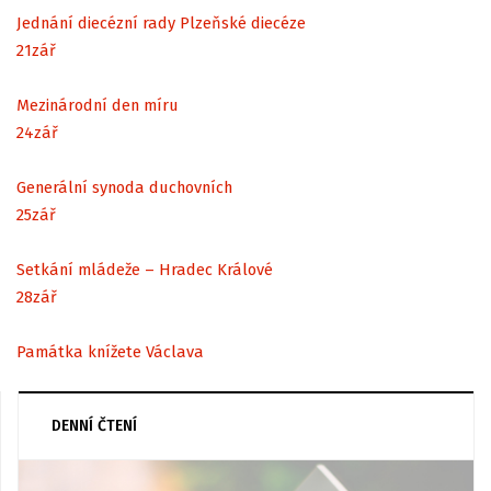
Jednání diecézní rady Plzeňské diecéze
21
zář
Mezinárodní den míru
24
zář
Generální synoda duchovních
25
zář
Setkání mládeže – Hradec Králové
28
zář
Památka knížete Václava
DENNÍ ČTENÍ