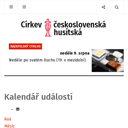
KAZATELSKÝ CYKLUS
neděle 9. srpna
Neděle po svatém Duchu (19. v mezidobí)
Kalendář událostí
Rok
Měsíc