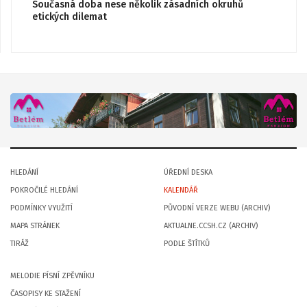
Současná doba nese několik zásadních okruhů
etických dilemat
HLEDÁNÍ
ÚŘEDNÍ DESKA
POKROČILÉ HLEDÁNÍ
KALENDÁŘ
PODMÍNKY VYUŽITÍ
PŮVODNÍ VERZE WEBU (ARCHIV)
MAPA STRÁNEK
AKTUALNE.CCSH.CZ (ARCHIV)
TIRÁŽ
PODLE ŠTÍTKŮ
MELODIE PÍSNÍ ZPĚVNÍKU
ČASOPISY KE STAŽENÍ