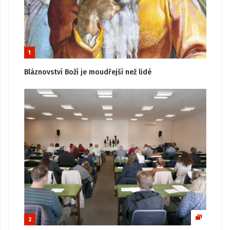
1
Bláznovství Boží je moudřejší než lidé
2