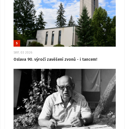
5
SRP, 03 2026
Oslava 90. výročí zavěšení zvonů - i tancem!