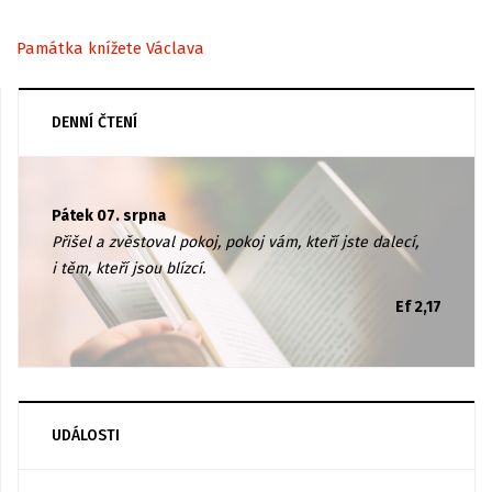
Památka knížete Václava
DENNÍ ČTENÍ
Pátek 07. srpna
Přišel a zvěstoval pokoj, pokoj vám, kteří jste dalecí,
i těm, kteří jsou blízcí.
Ef 2,17
UDÁLOSTI