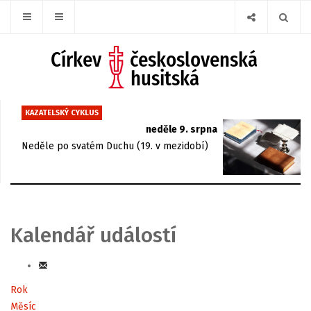
KAZATELSKÝ CYKLUS
neděle 9. srpna
Neděle po svatém Duchu (19. v mezidobí)
Kalendář událostí
Rok
Měsíc