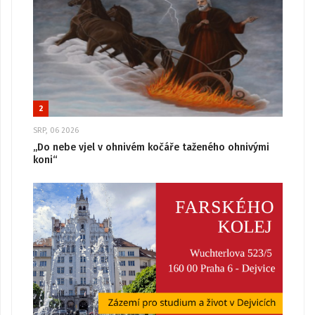
2
SRP, 06 2026
„Do nebe vjel v ohnivém kočáře taženého ohnivými
koni“