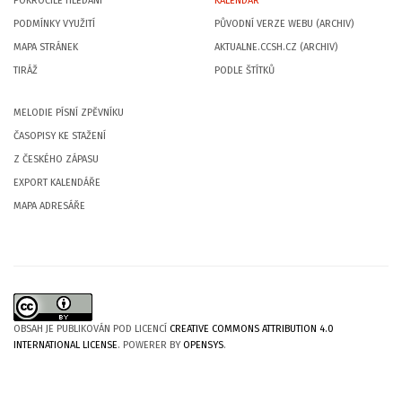
POKROČILÉ HLEDÁNÍ
KALENDÁŘ
PODMÍNKY VYUŽITÍ
PŮVODNÍ VERZE WEBU (ARCHIV)
MAPA STRÁNEK
AKTUALNE.CCSH.CZ (ARCHIV)
TIRÁŽ
PODLE ŠTÍTKŮ
MELODIE PÍSNÍ ZPĚVNÍKU
ČASOPISY KE STAŽENÍ
Z ČESKÉHO ZÁPASU
EXPORT KALENDÁŘE
MAPA ADRESÁŘE
OBSAH JE PUBLIKOVÁN POD LICENCÍ
CREATIVE COMMONS ATTRIBUTION 4.0
INTERNATIONAL LICENSE
. POWERER BY
OPENSYS
.