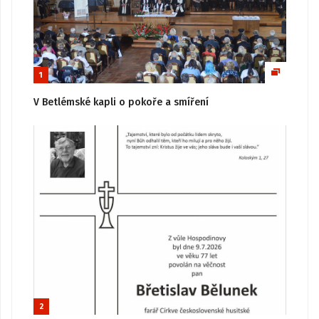
1
V Betlémské kapli o pokoře a smíření
2