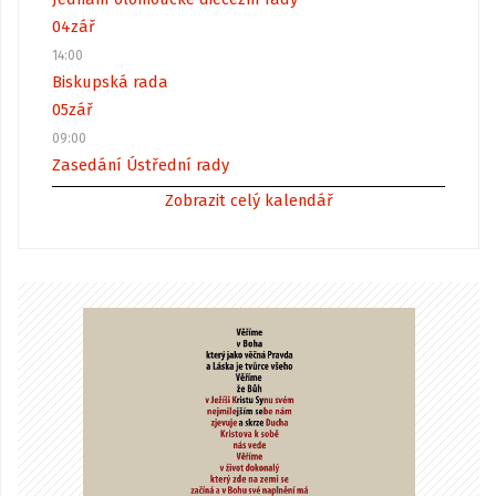
04
zář
14:00
Biskupská rada
05
zář
09:00
Zasedání Ústřední rady
Zobrazit celý kalendář