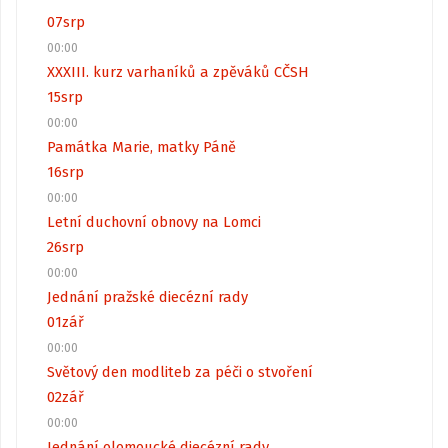
07
srp
00:00
XXXIII. kurz varhaníků a zpěváků CČSH
15
srp
00:00
Památka Marie, matky Páně
16
srp
00:00
Letní duchovní obnovy na Lomci
26
srp
00:00
Jednání pražské diecézní rady
01
zář
00:00
Světový den modliteb za péči o stvoření
02
zář
00:00
Jednání olomoucké diecézní rady