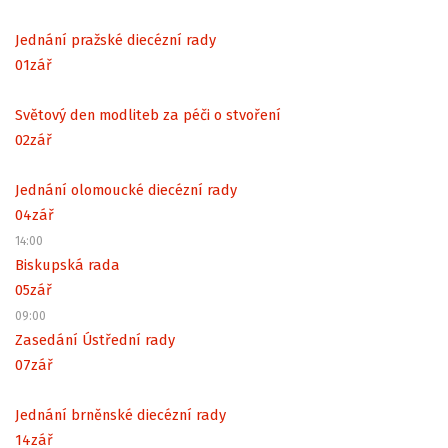
Jednání pražské diecézní rady
01
zář
Světový den modliteb za péči o stvoření
02
zář
Jednání olomoucké diecézní rady
04
zář
14:00
Biskupská rada
05
zář
09:00
Zasedání Ústřední rady
07
zář
Jednání brněnské diecézní rady
14
zář