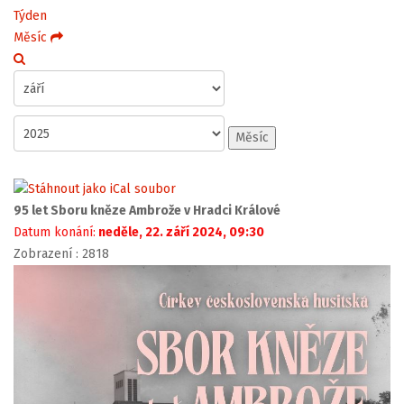
Týden
Měsíc
Měsíc
95 let Sboru kněze Ambrože v Hradci Králové
Datum konání:
neděle, 22. září 2024, 09:30
Zobrazení
: 2818