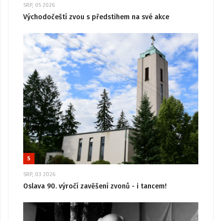
SRP, 05 2026
Východočeští zvou s předstihem na své akce
5
SRP, 03 2026
Oslava 90. výročí zavěšení zvonů - i tancem!