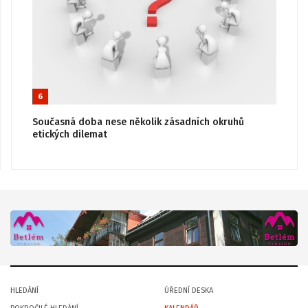
6
Současná doba nese několik zásadních okruhů
etických dilemat
HLEDÁNÍ
ÚŘEDNÍ DESKA