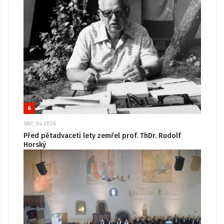
6
SRP, 04 2026
Před pětadvaceti lety zemřel prof. ThDr. Rudolf
Horský