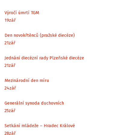
Výročí úmrtí TGM
19
zář
Den novokřtěnců (pražské diecéze)
21
zář
Jednání diecézní rady Plzeňské diecéze
21
zář
Mezinárodní den míru
24
zář
Generální synoda duchovních
25
zář
Setkání mládeže – Hradec Králové
28
zář