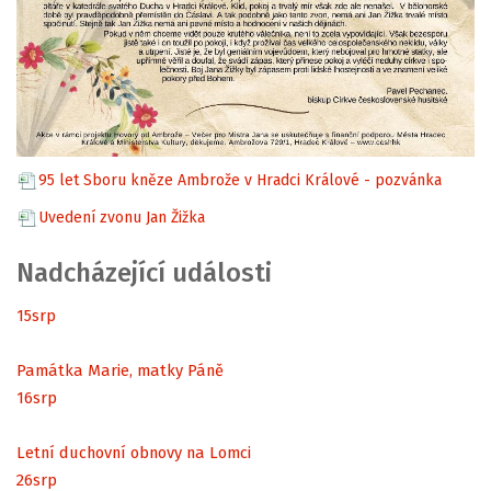
95 let Sboru kněze Ambrože v Hradci Králové - pozvánka
Uvedení zvonu Jan Žižka
Nadcházející události
15
srp
Památka Marie, matky Páně
16
srp
Letní duchovní obnovy na Lomci
26
srp