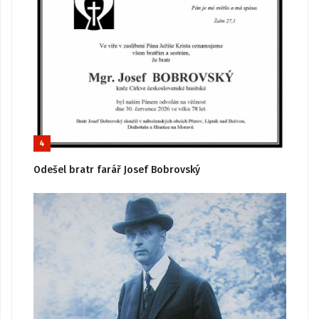
4
Odešel bratr farář Josef Bobrovský