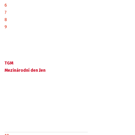
6
7
8
9
TGM
Mezinárodní den žen