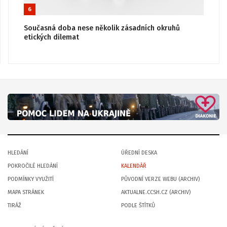
6
Současná doba nese několik zásadních okruhů
etických dilemat
HLEDÁNÍ
ÚŘEDNÍ DESKA
POKROČILÉ HLEDÁNÍ
KALENDÁŘ
PODMÍNKY VYUŽITÍ
PŮVODNÍ VERZE WEBU (ARCHIV)
MAPA STRÁNEK
AKTUALNE.CCSH.CZ (ARCHIV)
TIRÁŽ
PODLE ŠTÍTKŮ