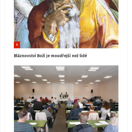
1
Bláznovství Boží je moudřejší než lidé