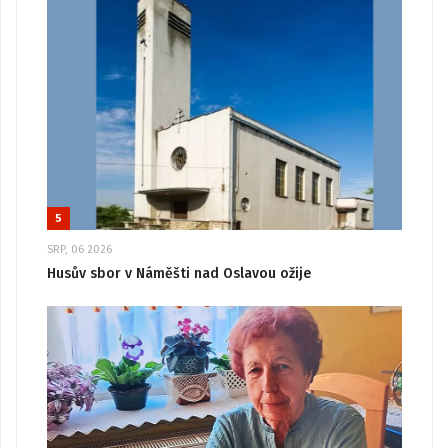
5
SRP, 06 2026
Husův sbor v Náměšti nad Oslavou ožije