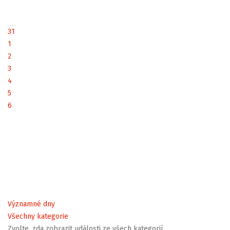
31
1
2
3
4
5
6
Významné dny
Všechny kategorie
Zvolte, zda zobrazit události ze všech kategorií.