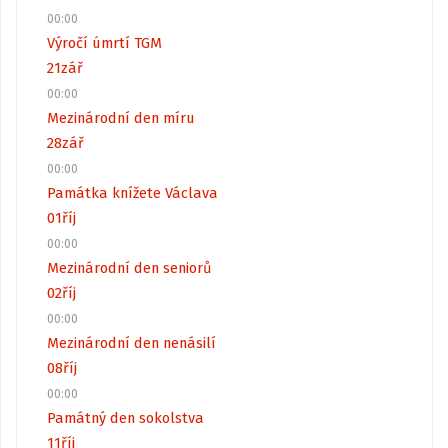
00:00
Výročí úmrtí TGM
21
zář
00:00
Mezinárodní den míru
28
zář
00:00
Památka knížete Václava
01
říj
00:00
Mezinárodní den seniorů
02
říj
00:00
Mezinárodní den nenásilí
08
říj
00:00
Památný den sokolstva
11
říj