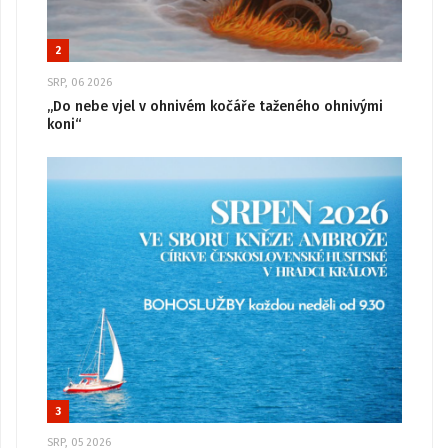
2
SRP, 06 2026
„Do nebe vjel v ohnivém kočáře taženého ohnivými
koni“
3
SRP, 05 2026