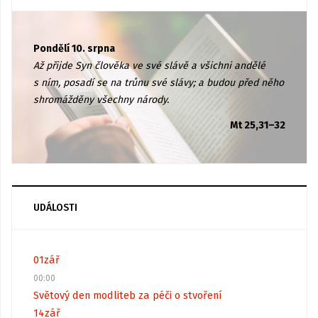
Pondělí 10. srpna
Až přijde Syn člověka ve své slávě a všichni andělé
s ním, posadí se na trůnu své slávy; a budou před něho
shromážděny všechny národy.
Mt 25,31–32
UDÁLOSTI
01
zář
00:00
Světový den modliteb za péči o stvoření
14
zář