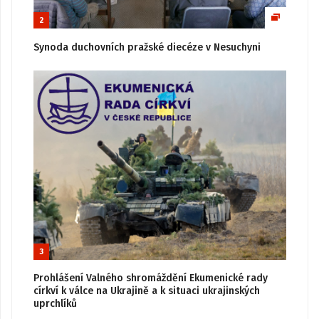
2
Synoda duchovních pražské diecéze v Nesuchyni
3
Prohlášení Valného shromáždění Ekumenické rady
církví k válce na Ukrajině a k situaci ukrajinských
uprchlíků