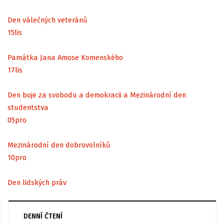
Den válečných veteránů
15
lis
Památka Jana Amose Komenského
17
lis
Den boje za svobodu a demokracii a Mezinárodní den
studentstva
05
pro
Mezinárodní den dobrovolníků
10
pro
Den lidských práv
DENNÍ ČTENÍ