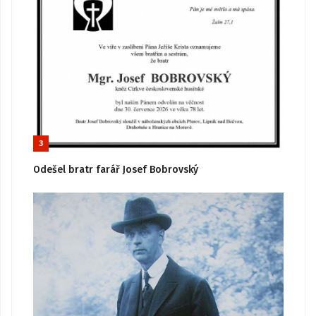
3
Odešel bratr farář Josef Bobrovský