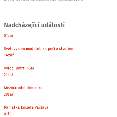
Nadcházející události
01
zář
Světový den modliteb za péči o stvoření
14
zář
Výročí úmrtí TGM
21
zář
Mezinárodní den míru
28
zář
Památka knížete Václava
01
říj