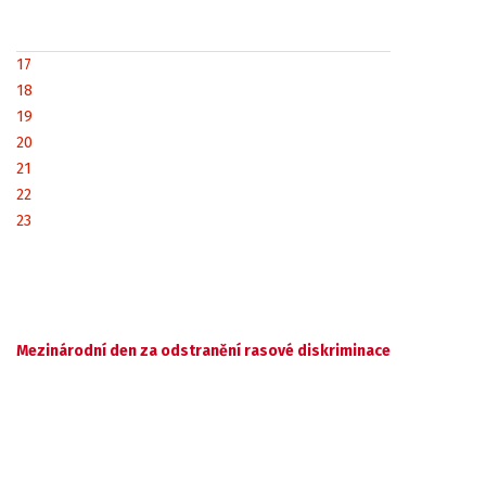
17
18
19
20
21
22
23
Mezinárodní den za odstranění rasové diskriminace