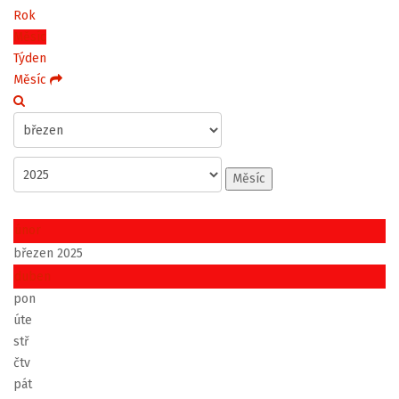
Rok
Měsíc
Týden
Měsíc
Měsíc
únor
březen 2025
duben
pon
úte
stř
čtv
pát