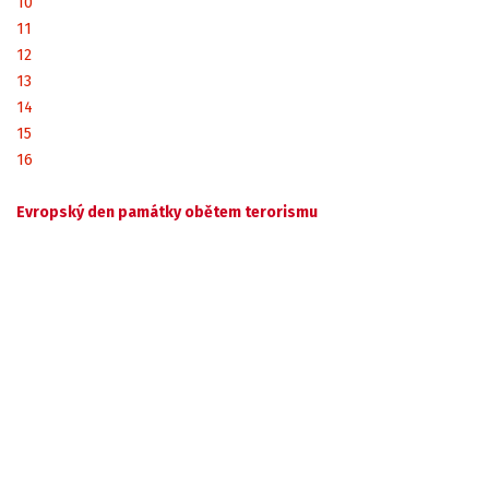
10
11
12
13
14
15
16
Evropský den památky obětem terorismu