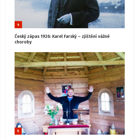
4
Český zápas 1926: Karel Farský – zjištění vážné
choroby
5