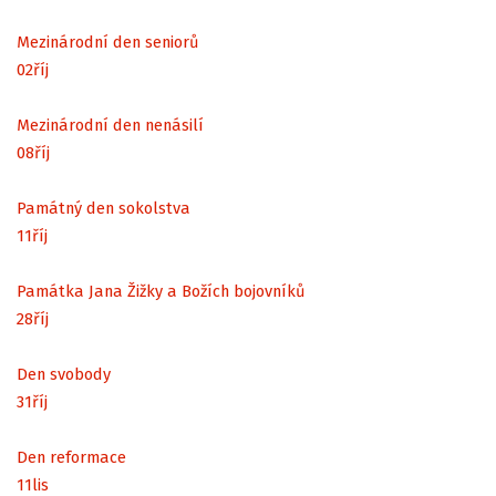
Mezinárodní den seniorů
02
říj
Mezinárodní den nenásilí
08
říj
Památný den sokolstva
11
říj
Památka Jana Žižky a Božích bojovníků
28
říj
Den svobody
31
říj
Den reformace
11
lis