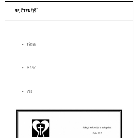
NEJČTENĚJŠÍ
TÝDEN
MĚSÍC
VŠE