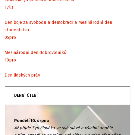
17
lis
Den boje za svobodu a demokracii a Mezinárodní den
studentstva
05
pro
Mezinárodní den dobrovolníků
10
pro
Den lidských práv
DENNÍ ČTENÍ
Pondělí 10. srpna
Až přijde Syn člověka ve své slávě a všichni andělé