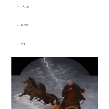
TÝDEN
MĚSÍC
VŠE