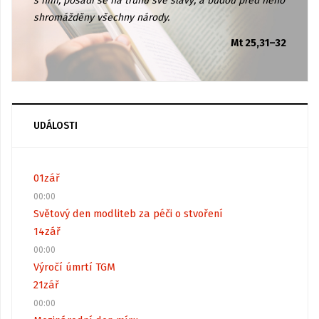
s ním, posadí se na trůnu své slávy; a budou před něho
shromážděny všechny národy.
Mt 25,31–32
UDÁLOSTI
01
zář
00:00
Světový den modliteb za péči o stvoření
14
zář
00:00
Výročí úmrtí TGM
21
zář
00:00