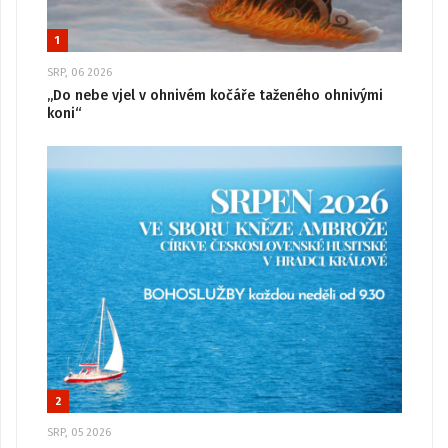
1
SRP, 06 2026
„Do nebe vjel v ohnivém kočáře taženého ohnivými
koni“
2
SRP, 05 2026