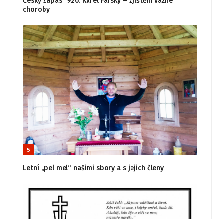
Český zápas 1926: Karel Farský – zjištění vážné
choroby
5
Letní „pel mel“ našimi sbory a s jejich členy