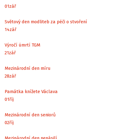
01
zář
Světový den modliteb za péči o stvoření
14
zář
Výročí úmrtí TGM
21
zář
Mezinárodní den míru
28
zář
Památka knížete Václava
01
říj
Mezinárodní den seniorů
02
říj
Mezinárodní den nenásilí