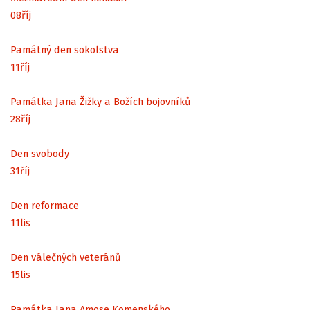
08
říj
Památný den sokolstva
11
říj
Památka Jana Žižky a Božích bojovníků
28
říj
Den svobody
31
říj
Den reformace
11
lis
Den válečných veteránů
15
lis
Památka Jana Amose Komenského