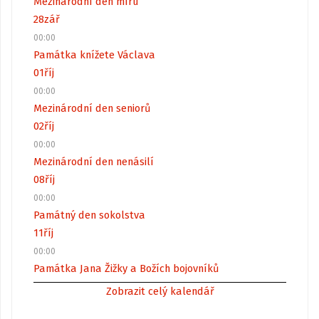
Mezinárodní den míru
28
zář
00:00
Památka knížete Václava
01
říj
00:00
Mezinárodní den seniorů
02
říj
00:00
Mezinárodní den nenásilí
08
říj
00:00
Památný den sokolstva
11
říj
00:00
Památka Jana Žižky a Božích bojovníků
Zobrazit celý kalendář