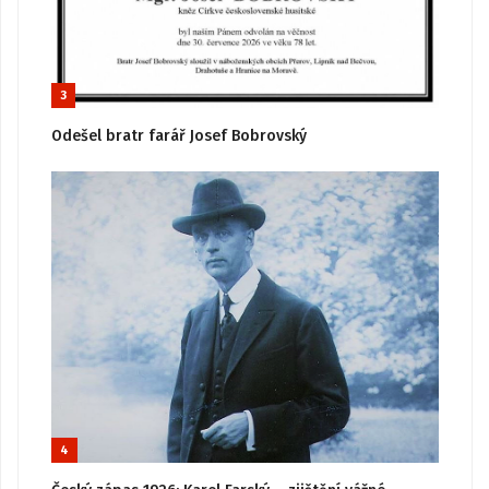
3
Odešel bratr farář Josef Bobrovský
4