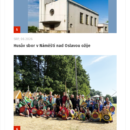
5
SRP, 06 2026
Husův sbor v Náměšti nad Oslavou ožije
6