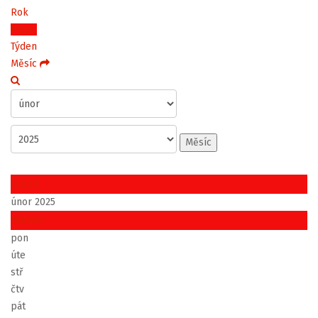
Rok
Měsíc
Týden
Měsíc
Měsíc
leden
únor 2025
březen
pon
úte
stř
čtv
pát