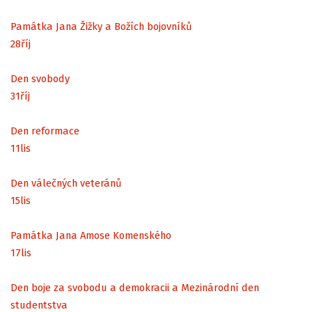
Památka Jana Žižky a Božích bojovníků
28
říj
Den svobody
31
říj
Den reformace
11
lis
Den válečných veteránů
15
lis
Památka Jana Amose Komenského
17
lis
Den boje za svobodu a demokracii a Mezinárodní den
studentstva