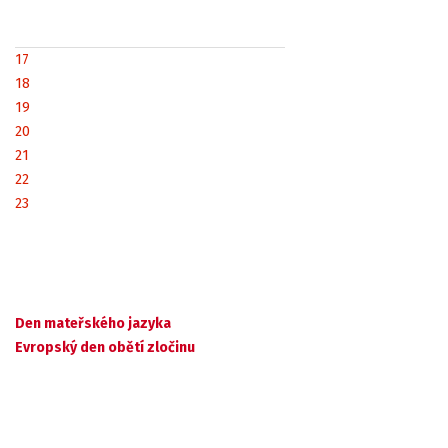
17
18
19
20
21
22
23
Den mateřského jazyka
Evropský den obětí zločinu