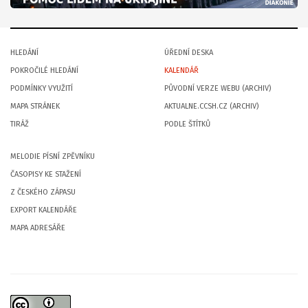
HLEDÁNÍ
ÚŘEDNÍ DESKA
POKROČILÉ HLEDÁNÍ
KALENDÁŘ
PODMÍNKY VYUŽITÍ
PŮVODNÍ VERZE WEBU (ARCHIV)
MAPA STRÁNEK
AKTUALNE.CCSH.CZ (ARCHIV)
TIRÁŽ
PODLE ŠTÍTKŮ
MELODIE PÍSNÍ ZPĚVNÍKU
ČASOPISY KE STAŽENÍ
Z ČESKÉHO ZÁPASU
EXPORT KALENDÁŘE
MAPA ADRESÁŘE