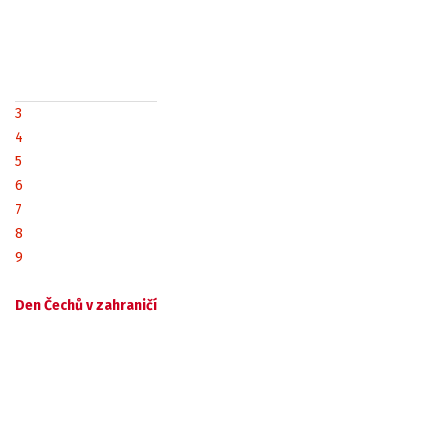
3
4
5
6
7
8
9
Den Čechů v zahraničí