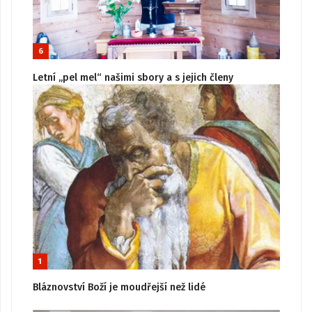
6
Letní „pel mel“ našimi sbory a s jejich členy
1
Bláznovství Boží je moudřejší než lidé