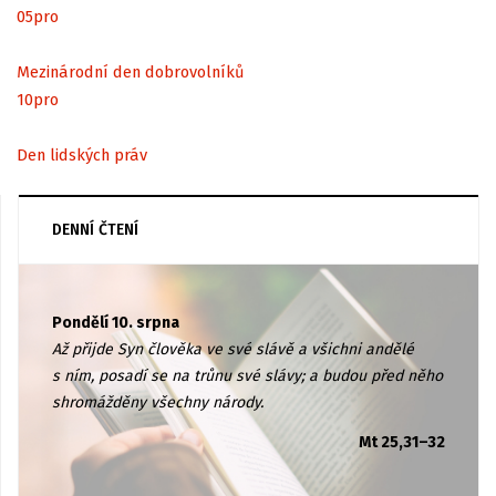
05
pro
Mezinárodní den dobrovolníků
10
pro
Den lidských práv
DENNÍ ČTENÍ
Pondělí 10. srpna
Až přijde Syn člověka ve své slávě a všichni andělé
s ním, posadí se na trůnu své slávy; a budou před něho
shromážděny všechny národy.
Mt 25,31–32