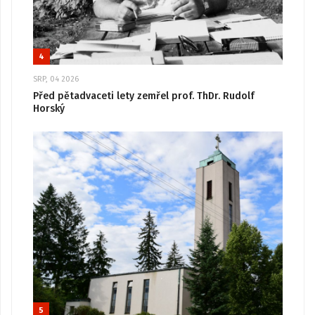
4
SRP, 04 2026
Před pětadvaceti lety zemřel prof. ThDr. Rudolf
Horský
5