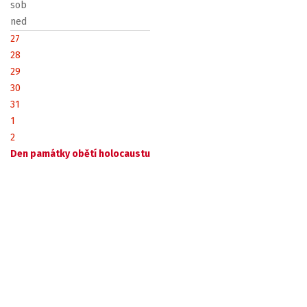
sob
ned
27
28
29
30
31
1
2
Den památky obětí holocaustu