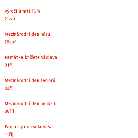
Výročí úmrtí TGM
21
zář
Mezinárodní den míru
28
zář
Památka knížete Václava
01
říj
Mezinárodní den seniorů
02
říj
Mezinárodní den nenásilí
08
říj
Památný den sokolstva
11
říj