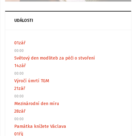
UDÁLOSTI
01
zář
00:00
Světový den modliteb za péči o stvoření
14
zář
00:00
Výročí úmrtí TGM
21
zář
00:00
Mezinárodní den míru
28
zář
00:00
Památka knížete Václava
01
říj