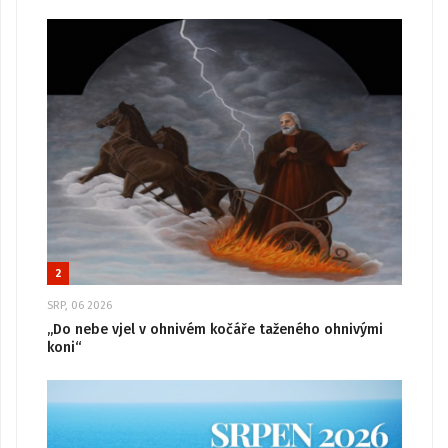
2
SRP, 06 2026
„Do nebe vjel v ohnivém kočáře taženého ohnivými
koni“