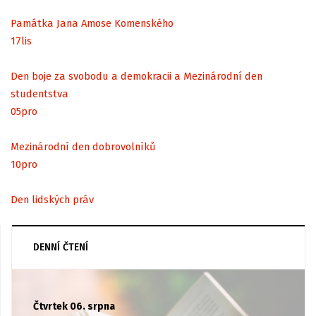
Památka Jana Amose Komenského
17
lis
Den boje za svobodu a demokracii a Mezinárodní den
studentstva
05
pro
Mezinárodní den dobrovolníků
10
pro
Den lidských práv
DENNÍ ČTENÍ
Čtvrtek 06. srpna