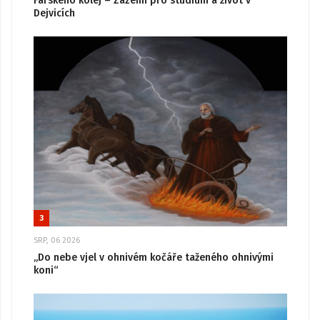
Farského kolej – Zázemí pro studium a život v
Dejvicích
3
SRP, 06 2026
„Do nebe vjel v ohnivém kočáře taženého ohnivými
koni“