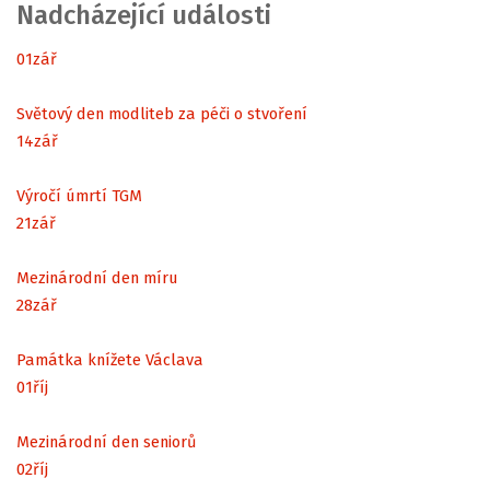
Nadcházející události
01
zář
Světový den modliteb za péči o stvoření
14
zář
Výročí úmrtí TGM
21
zář
Mezinárodní den míru
28
zář
Památka knížete Václava
01
říj
Mezinárodní den seniorů
02
říj