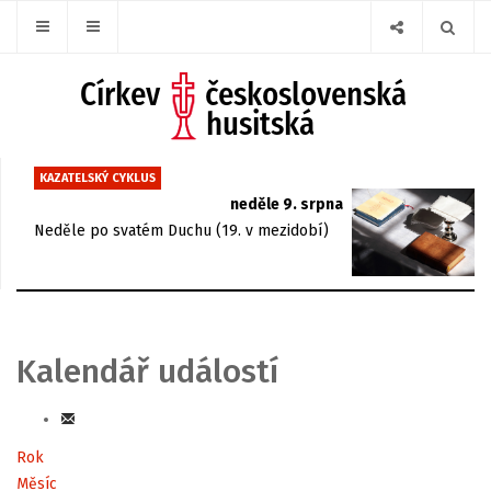
KAZATELSKÝ CYKLUS
neděle 9. srpna
Neděle po svatém Duchu (19. v mezidobí)
Kalendář událostí
Rok
Měsíc