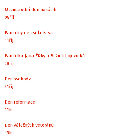
Mezinárodní den nenásilí
08
říj
Památný den sokolstva
11
říj
Památka Jana Žižky a Božích bojovníků
28
říj
Den svobody
31
říj
Den reformace
11
lis
Den válečných veteránů
15
lis