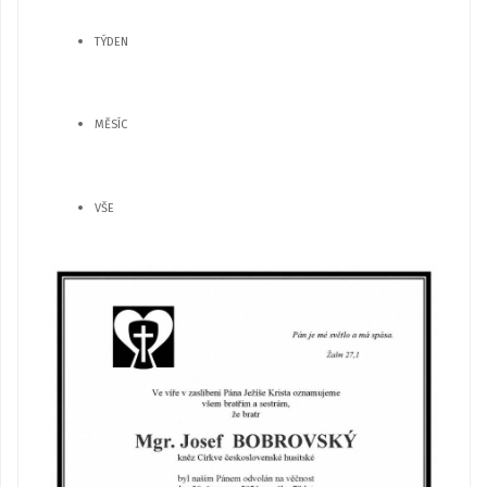
TÝDEN
MĚSÍC
VŠE