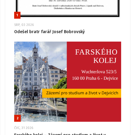
1
SRP, 03 2026
Odešel bratr farář Josef Bobrovský
2
ČVC, 31 2026