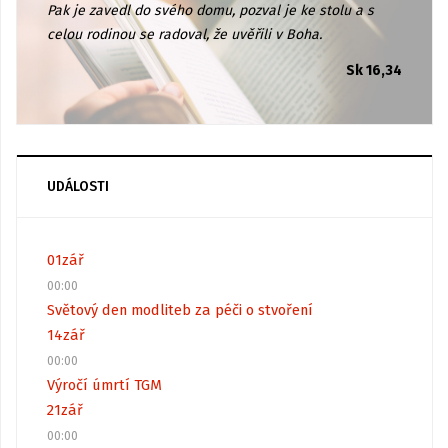
Pak je zavedl do svého domu, pozval je ke stolu a s
celou rodinou se radoval, že uvěřili v Boha.
Sk 16,34
UDÁLOSTI
01
zář
00:00
Světový den modliteb za péči o stvoření
14
zář
00:00
Výročí úmrtí TGM
21
zář
00:00