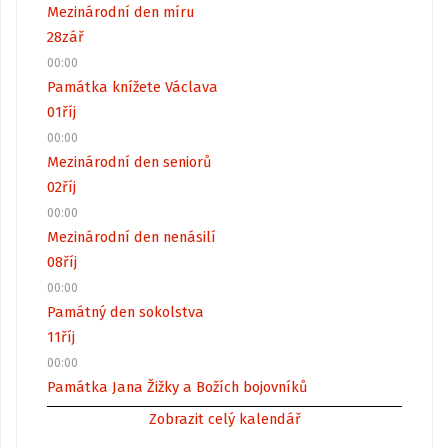
Mezinárodní den míru
28
zář
00:00
Památka knížete Václava
01
říj
00:00
Mezinárodní den seniorů
02
říj
00:00
Mezinárodní den nenásilí
08
říj
00:00
Památný den sokolstva
11
říj
00:00
Památka Jana Žižky a Božích bojovníků
Zobrazit celý kalendář