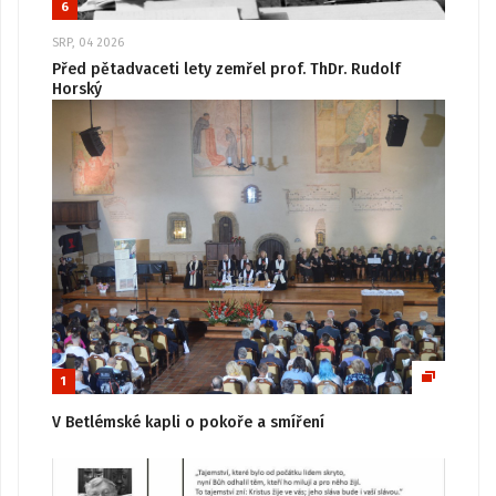
6
SRP, 04 2026
Před pětadvaceti lety zemřel prof. ThDr. Rudolf
Horský
1
V Betlémské kapli o pokoře a smíření