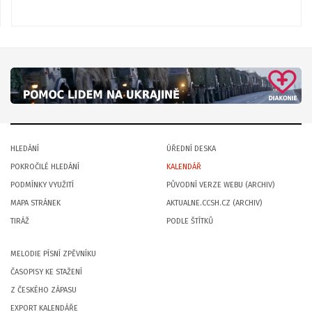
HLEDÁNÍ
ÚŘEDNÍ DESKA
POKROČILÉ HLEDÁNÍ
KALENDÁŘ
PODMÍNKY VYUŽITÍ
PŮVODNÍ VERZE WEBU (ARCHIV)
MAPA STRÁNEK
AKTUALNE.CCSH.CZ (ARCHIV)
TIRÁŽ
PODLE ŠTÍTKŮ
MELODIE PÍSNÍ ZPĚVNÍKU
ČASOPISY KE STAŽENÍ
Z ČESKÉHO ZÁPASU
EXPORT KALENDÁŘE