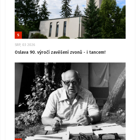
5
SRP, 03 2026
Oslava 90. výročí zavěšení zvonů - i tancem!