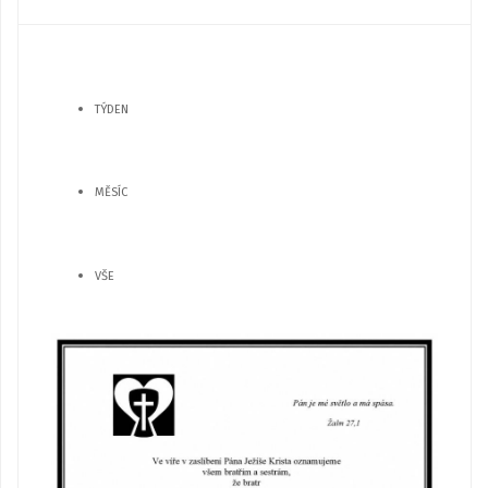
TÝDEN
MĚSÍC
VŠE