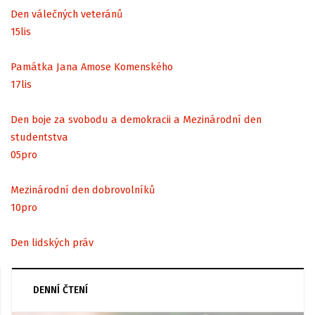
Den válečných veteránů
15
lis
Památka Jana Amose Komenského
17
lis
Den boje za svobodu a demokracii a Mezinárodní den
studentstva
05
pro
Mezinárodní den dobrovolníků
10
pro
Den lidských práv
DENNÍ ČTENÍ