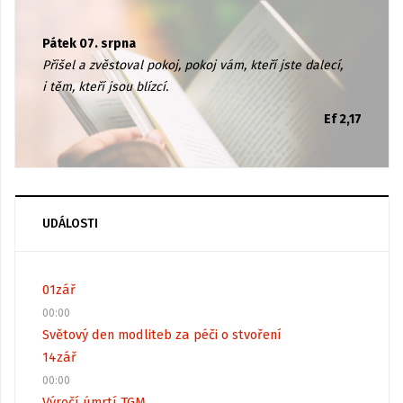
Pátek 07. srpna
Přišel a zvěstoval pokoj, pokoj vám, kteří jste dalecí,
i těm, kteří jsou blízcí.
Ef 2,17
UDÁLOSTI
01
zář
00:00
Světový den modliteb za péči o stvoření
14
zář
00:00
Výročí úmrtí TGM