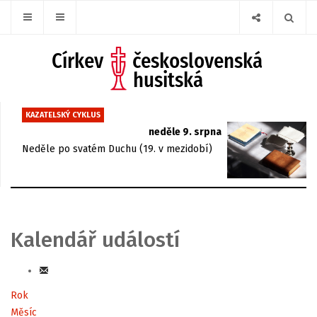
KAZATELSKÝ CYKLUS
neděle 9. srpna
Neděle po svatém Duchu (19. v mezidobí)
Kalendář událostí
Rok
Měsíc