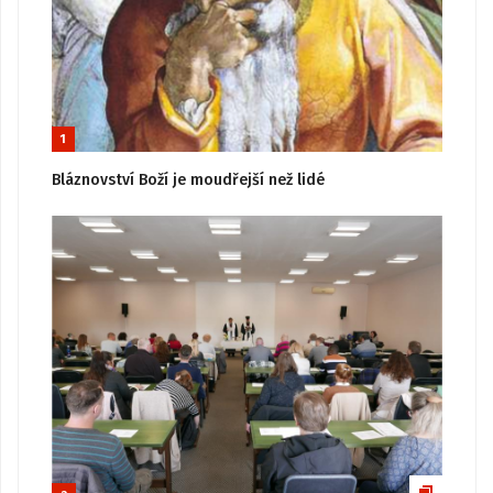
1
Bláznovství Boží je moudřejší než lidé