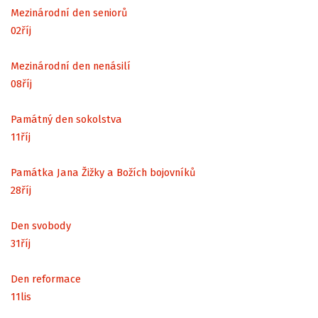
Mezinárodní den seniorů
02
říj
Mezinárodní den nenásilí
08
říj
Památný den sokolstva
11
říj
Památka Jana Žižky a Božích bojovníků
28
říj
Den svobody
31
říj
Den reformace
11
lis