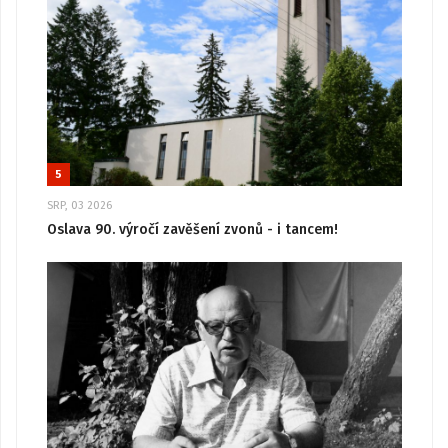
5
SRP, 03 2026
Oslava 90. výročí zavěšení zvonů - i tancem!