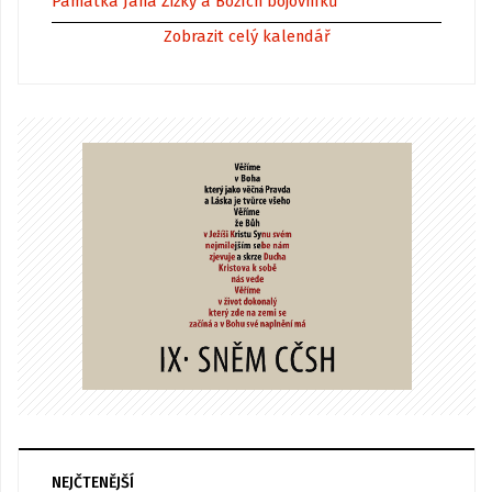
Památka Jana Žižky a Božích bojovníků
Zobrazit celý kalendář
NEJČTENĚJŠÍ