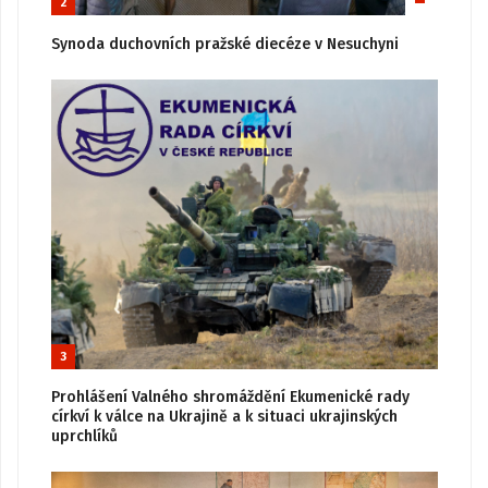
2
Synoda duchovních pražské diecéze v Nesuchyni
3
Prohlášení Valného shromáždění Ekumenické rady
církví k válce na Ukrajině a k situaci ukrajinských
uprchlíků