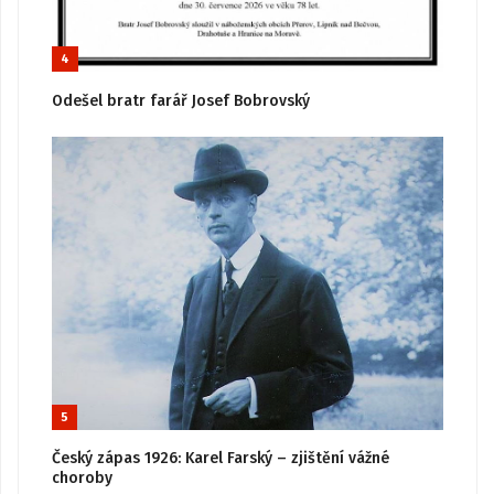
4
Odešel bratr farář Josef Bobrovský
5
Český zápas 1926: Karel Farský – zjištění vážné
choroby