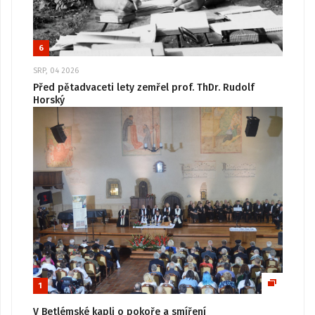
6
SRP, 04 2026
Před pětadvaceti lety zemřel prof. ThDr. Rudolf
Horský
1
V Betlémské kapli o pokoře a smíření