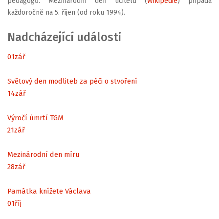
pedagogů. Mezinárodní den učitelů (
Wikipedie
) připadá
každoročně na 5. říjen (od roku 1994).
Nadcházející události
01
zář
Světový den modliteb za péči o stvoření
14
zář
Výročí úmrtí TGM
21
zář
Mezinárodní den míru
28
zář
Památka knížete Václava
01
říj