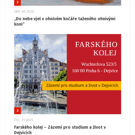
2
SRP, 06 2026
„Do nebe vjel v ohnivém kočáře taženého ohnivými
koni“
3
ČVC, 31 2026
Farského kolej – Zázemí pro studium a život v
Dejvicích