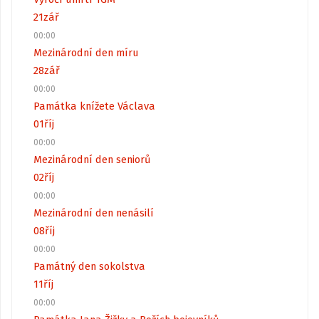
21
zář
00:00
Mezinárodní den míru
28
zář
00:00
Památka knížete Václava
01
říj
00:00
Mezinárodní den seniorů
02
říj
00:00
Mezinárodní den nenásilí
08
říj
00:00
Památný den sokolstva
11
říj
00:00