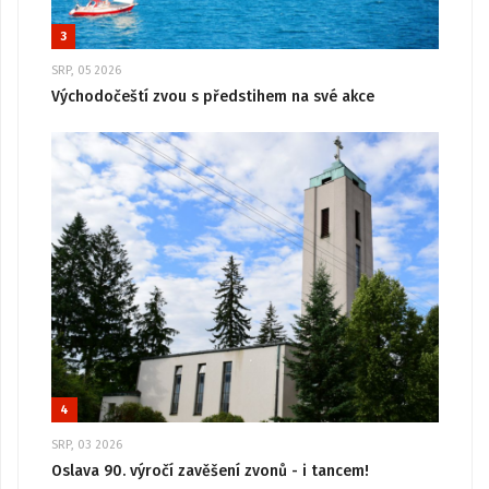
3
SRP, 05 2026
Východočeští zvou s předstihem na své akce
4
SRP, 03 2026
Oslava 90. výročí zavěšení zvonů - i tancem!