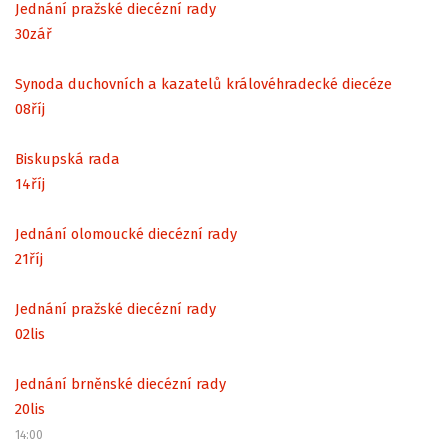
Jednání pražské diecézní rady
30
zář
Synoda duchovních a kazatelů královéhradecké diecéze
08
říj
Biskupská rada
14
říj
Jednání olomoucké diecézní rady
21
říj
Jednání pražské diecézní rady
02
lis
Jednání brněnské diecézní rady
20
lis
14:00