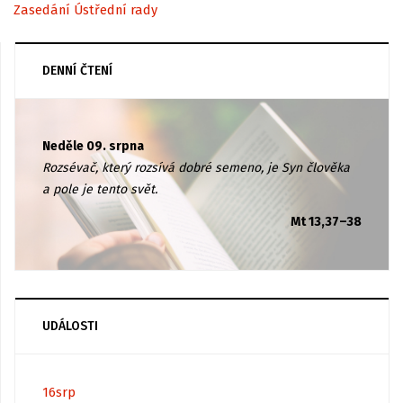
Zasedání Ústřední rady
DENNÍ ČTENÍ
Neděle 09. srpna
Rozsévač, který rozsívá dobré semeno, je Syn člověka
a pole je tento svět.
Mt 13,37–38
UDÁLOSTI
16
srp