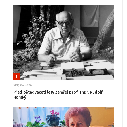
5
SRP, 04 2026
Před pětadvaceti lety zemřel prof. ThDr. Rudolf
Horský