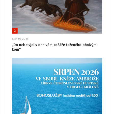
2
SRP, 06 2026
„Do nebe vjel v ohnivém kočáře taženého ohnivými
koni“