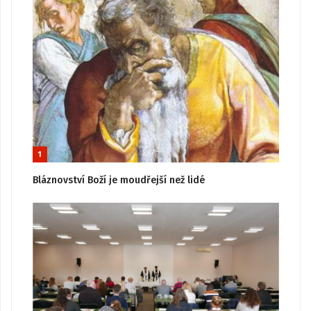
1
Bláznovství Boží je moudřejší než lidé