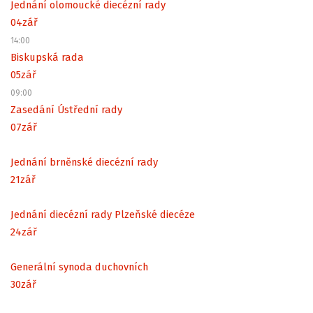
Jednání olomoucké diecézní rady
04
zář
14:00
Biskupská rada
05
zář
09:00
Zasedání Ústřední rady
07
zář
Jednání brněnské diecézní rady
21
zář
Jednání diecézní rady Plzeňské diecéze
24
zář
Generální synoda duchovních
30
zář