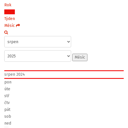
Rok
Měsíc
Týden
Měsíc
Měsíc
srpen 2024
pon
úte
stř
čtv
pát
sob
ned