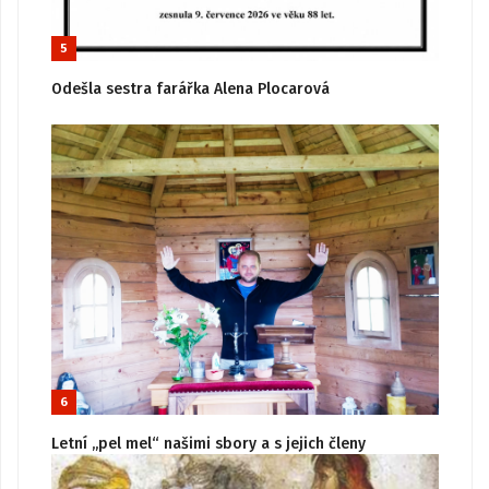
5
Odešla sestra farářka Alena Plocarová
6
Letní „pel mel“ našimi sbory a s jejich členy