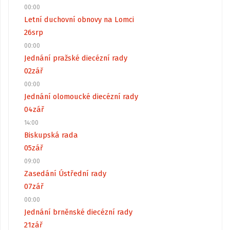
00:00
Letní duchovní obnovy na Lomci
26
srp
00:00
Jednání pražské diecézní rady
02
zář
00:00
Jednání olomoucké diecézní rady
04
zář
14:00
Biskupská rada
05
zář
09:00
Zasedání Ústřední rady
07
zář
00:00
Jednání brněnské diecézní rady
21
zář