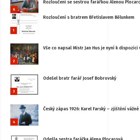
Rozloučení se sestrou farářkou Alenou Plocar
6
Rozloučení s bratrem Břetislavem Bělunkem
1
Vše co napsal Mistr Jan Hus je nyní k dispozici 
2
Odešel bratr farář Josef Bobrovský
3
Český zápas 1926: Karel Farský – zjištění vážn
4
Odešla sestra farářka Alena Plocarová