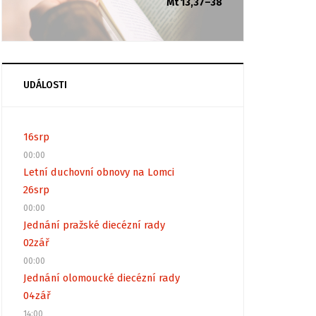
Mt 13,37–38
UDÁLOSTI
16
srp
00:00
Letní duchovní obnovy na Lomci
26
srp
00:00
Jednání pražské diecézní rady
02
zář
00:00
Jednání olomoucké diecézní rady
04
zář
14:00