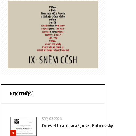
NEJČTENĚJŠÍ
SRP, 03 2026
Odešel bratr farář Josef Bobrovský
1