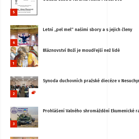
5
Letní „pel mel“ našimi sbory a s jejich členy
6
Bláznovství Boží je moudřejší než lidé
1
Synoda duchovních pražské diecéze v Nesuchy
2
Prohlášení Valného shromáždění Ekumenické rady
3