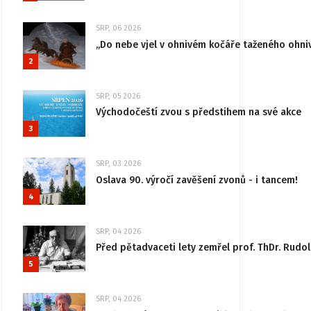
SRP, 06 2026
„Do nebe vjel v ohnivém kočáře taženého ohni
2
SRP, 05 2026
Východočeští zvou s předstihem na své akce
3
SRP, 03 2026
Oslava 90. výročí zavěšení zvonů - i tancem!
4
SRP, 04 2026
Před pětadvaceti lety zemřel prof. ThDr. Rudo
5
SRP, 04 2026