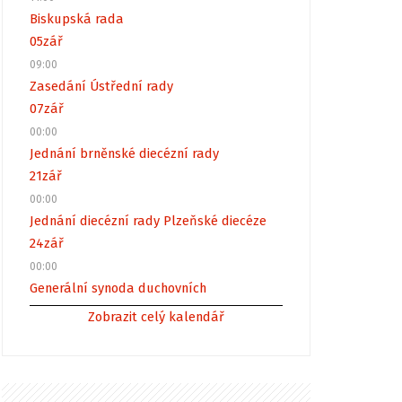
Biskupská rada
05
zář
09:00
Zasedání Ústřední rady
07
zář
00:00
Jednání brněnské diecézní rady
21
zář
00:00
Jednání diecézní rady Plzeňské diecéze
24
zář
00:00
Generální synoda duchovních
Zobrazit celý kalendář