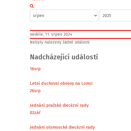
neděle, 11. srpen 2024
Nebyly nalezeny žádné události
Nadcházející události
16
srp
Letní duchovní obnovy na Lomci
26
srp
Jednání pražské diecézní rady
02
zář
Jednání olomoucké diecézní rady