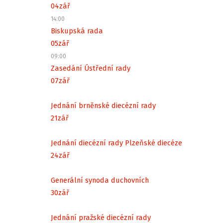
04
zář
14:00
Biskupská rada
05
zář
09:00
Zasedání Ústřední rady
07
zář
Jednání brněnské diecézní rady
21
zář
Jednání diecézní rady Plzeňské diecéze
24
zář
Generální synoda duchovních
30
zář
Jednání pražské diecézní rady