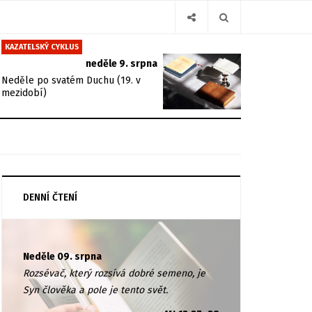
KAZATELSKÝ CYKLUS
neděle 9. srpna
Neděle po svatém Duchu (19. v
mezidobí)
DENNÍ ČTENÍ
Neděle 09. srpna
Rozsévač, který rozsívá dobré semeno, je
Syn člověka a pole je tento svět.