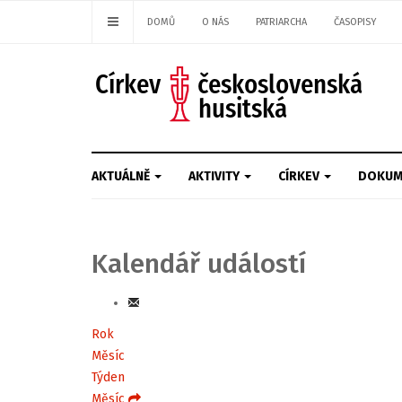
DOMŮ
O NÁS
PATRIARCHA
ČASOPISY
AKTUÁLNĚ
AKTIVITY
CÍRKEV
DOKUM
Kalendář událostí
Rok
Měsíc
Týden
Měsíc