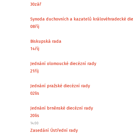
30
zář
Synoda duchovních a kazatelů královéhradecké di
08
říj
Biskupská rada
14
říj
Jednání olomoucké diecézní rady
21
říj
Jednání pražské diecézní rady
02
lis
Jednání brněnské diecézní rady
20
lis
14:00
Zasedání Ústřední rady