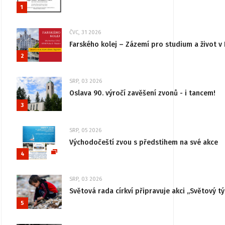
1
ČVC, 31 2026
Farského kolej – Zázemí pro studium a život v 
2
SRP, 03 2026
Oslava 90. výročí zavěšení zvonů - i tancem!
3
SRP, 05 2026
Východočeští zvou s předstihem na své akce
4
SRP, 03 2026
Světová rada církví připravuje akci „Světový tý
5