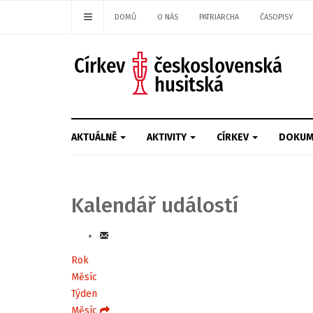
DOMŮ
O NÁS
PATRIARCHA
ČASOPISY
AKTUÁLNĚ
AKTIVITY
CÍRKEV
DOKUM
Kalendář událostí
Rok
Měsíc
Týden
Měsíc