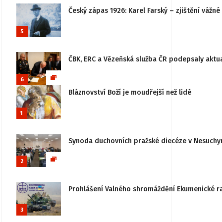
Český zápas 1926: Karel Farský – zjištění vážn
5
ČBK, ERC a Vězeňská služba ČR podepsaly aktu
6
Bláznovství Boží je moudřejší než lidé
1
Synoda duchovních pražské diecéze v Nesuchy
2
Prohlášení Valného shromáždění Ekumenické rady
3