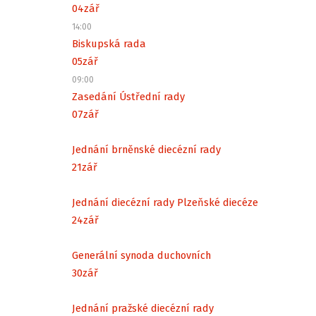
04
zář
14:00
Biskupská rada
05
zář
09:00
Zasedání Ústřední rady
07
zář
Jednání brněnské diecézní rady
21
zář
Jednání diecézní rady Plzeňské diecéze
24
zář
Generální synoda duchovních
30
zář
Jednání pražské diecézní rady