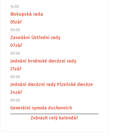
14:00
Biskupská rada
05
zář
09:00
Zasedání Ústřední rady
07
zář
00:00
Jednání brněnské diecézní rady
21
zář
00:00
Jednání diecézní rady Plzeňské diecéze
24
zář
00:00
Generální synoda duchovních
Zobrazit celý kalendář