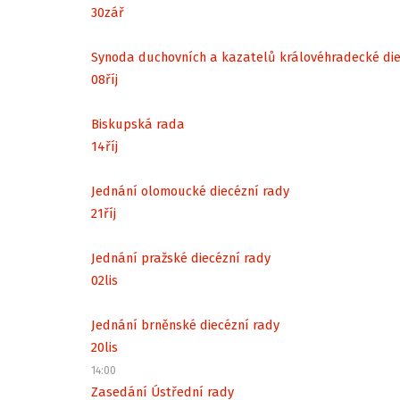
30
zář
Synoda duchovních a kazatelů královéhradecké di
08
říj
Biskupská rada
14
říj
Jednání olomoucké diecézní rady
21
říj
Jednání pražské diecézní rady
02
lis
Jednání brněnské diecézní rady
20
lis
14:00
Zasedání Ústřední rady