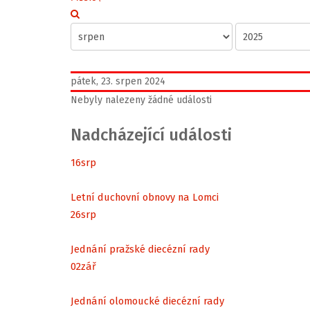
pátek, 23. srpen 2024
Nebyly nalezeny žádné události
Nadcházející události
16
srp
Letní duchovní obnovy na Lomci
26
srp
Jednání pražské diecézní rady
02
zář
Jednání olomoucké diecézní rady