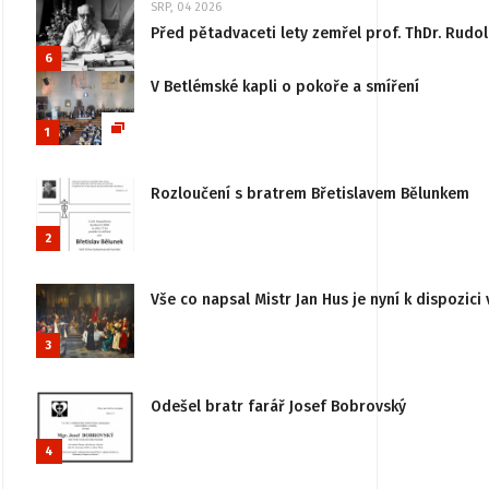
SRP, 04 2026
Před pětadvaceti lety zemřel prof. ThDr. Rudo
6
V Betlémské kapli o pokoře a smíření
1
Rozloučení s bratrem Břetislavem Bělunkem
2
Vše co napsal Mistr Jan Hus je nyní k dispozici 
3
Odešel bratr farář Josef Bobrovský
4