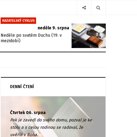
KAZATELSKÝ CYKLUS
neděle 9. srpna
Neděle po svatém Duchu (19. v
mezidobí)
DENNÍ ČTENÍ
Čtvrtek 06. srpna
Pak je zavedl do svého domu, pozval je ke
stolu a s celou rodinou se radoval, že
uvěřili v Boha.