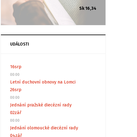
Sk 16,34
UDÁLOSTI
16
srp
00:00
Letní duchovní obnovy na Lomci
26
srp
00:00
Jednání pražské diecézní rady
02
zář
00:00
Jednání olomoucké diecézní rady
04
zář