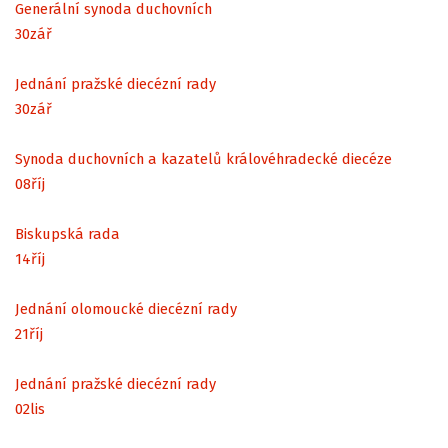
Generální synoda duchovních
30
zář
Jednání pražské diecézní rady
30
zář
Synoda duchovních a kazatelů královéhradecké diecéze
08
říj
Biskupská rada
14
říj
Jednání olomoucké diecézní rady
21
říj
Jednání pražské diecézní rady
02
lis