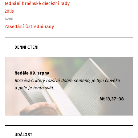
Jednání brněnské diecézní rady
20
lis
14:00
Zasedání Ústřední rady
DENNÍ ČTENÍ
Neděle 09. srpna
Rozsévač, který rozsívá dobré semeno, je Syn člověka
a pole je tento svět.
Mt 13,37–38
UDÁLOSTI