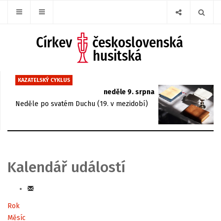
KAZATELSKÝ CYKLUS
neděle 9. srpna
Neděle po svatém Duchu (19. v mezidobí)
Kalendář událostí
Rok
Měsíc