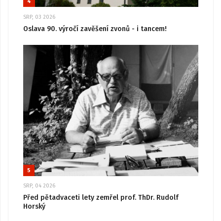
4
SRP, 03 2026
Oslava 90. výročí zavěšení zvonů - i tancem!
5
SRP, 04 2026
Před pětadvaceti lety zemřel prof. ThDr. Rudolf
Horský