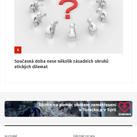
6
Současná doba nese několik zásadních okruhů
etických dilemat
HLEDÁNÍ
ÚŘEDNÍ DESKA