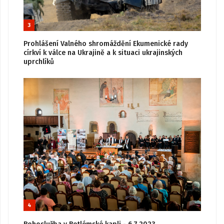
3
Prohlášení Valného shromáždění Ekumenické rady
církví k válce na Ukrajině a k situaci ukrajinských
uprchlíků
4