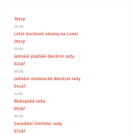
16
srp
00:00
Letní duchovní obnovy na Lomci
26
srp
00:00
Jednání pražské diecézní rady
02
zář
00:00
Jednání olomoucké diecézní rady
04
zář
14:00
Biskupská rada
05
zář
09:00
Zasedání Ústřední rady
07
zář