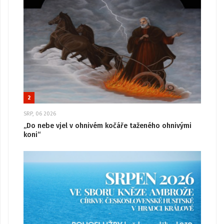
2
SRP, 06 2026
„Do nebe vjel v ohnivém kočáře taženého ohnivými
koni“