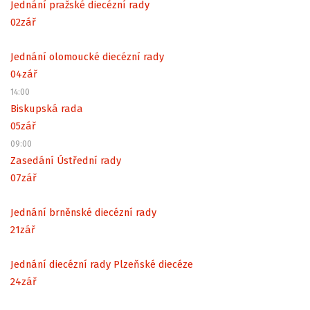
Jednání pražské diecézní rady
02
zář
Jednání olomoucké diecézní rady
04
zář
14:00
Biskupská rada
05
zář
09:00
Zasedání Ústřední rady
07
zář
Jednání brněnské diecézní rady
21
zář
Jednání diecézní rady Plzeňské diecéze
24
zář