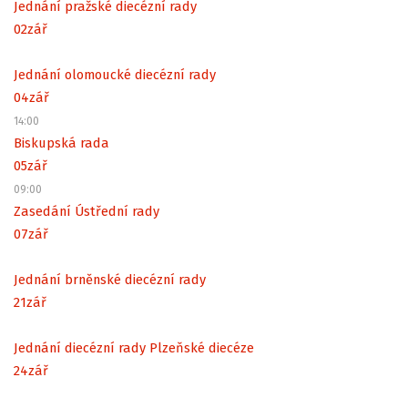
Jednání pražské diecézní rady
02
zář
Jednání olomoucké diecézní rady
04
zář
14:00
Biskupská rada
05
zář
09:00
Zasedání Ústřední rady
07
zář
Jednání brněnské diecézní rady
21
zář
Jednání diecézní rady Plzeňské diecéze
24
zář