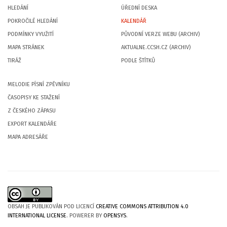
HLEDÁNÍ
ÚŘEDNÍ DESKA
POKROČILÉ HLEDÁNÍ
KALENDÁŘ
PODMÍNKY VYUŽITÍ
PŮVODNÍ VERZE WEBU (ARCHIV)
MAPA STRÁNEK
AKTUALNE.CCSH.CZ (ARCHIV)
TIRÁŽ
PODLE ŠTÍTKŮ
MELODIE PÍSNÍ ZPĚVNÍKU
ČASOPISY KE STAŽENÍ
Z ČESKÉHO ZÁPASU
EXPORT KALENDÁŘE
MAPA ADRESÁŘE
OBSAH JE PUBLIKOVÁN POD LICENCÍ
CREATIVE COMMONS ATTRIBUTION 4.0
INTERNATIONAL LICENSE
. POWERER BY
OPENSYS
.