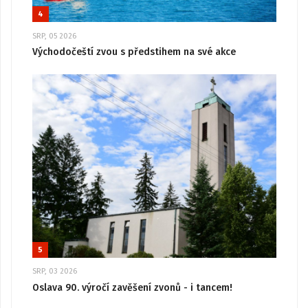
4
SRP, 05 2026
Východočeští zvou s předstihem na své akce
5
SRP, 03 2026
Oslava 90. výročí zavěšení zvonů - i tancem!