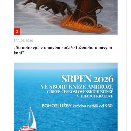
3
SRP, 06 2026
„Do nebe vjel v ohnivém kočáře taženého ohnivými
koni“