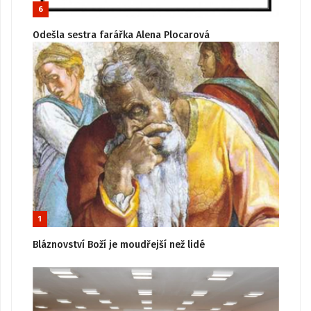
6
Odešla sestra farářka Alena Plocarová
1
Bláznovství Boží je moudřejší než lidé