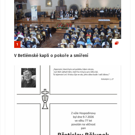
1
V Betlémské kapli o pokoře a smíření