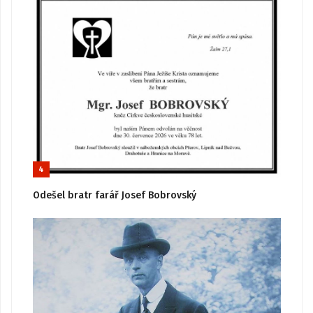
4
Odešel bratr farář Josef Bobrovský