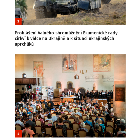
3
Prohlášení Valného shromáždění Ekumenické rady
církví k válce na Ukrajině a k situaci ukrajinských
uprchlíků
4