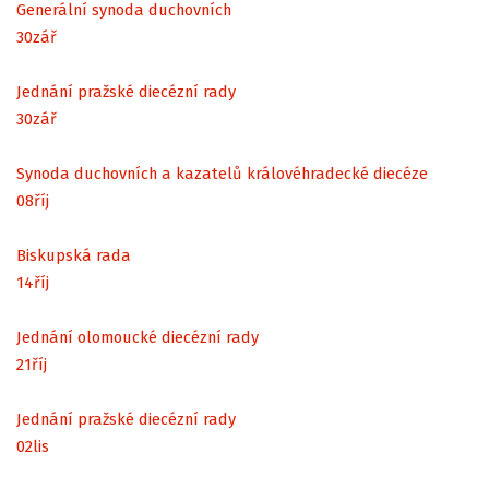
Generální synoda duchovních
30
zář
Jednání pražské diecézní rady
30
zář
Synoda duchovních a kazatelů královéhradecké diecéze
08
říj
Biskupská rada
14
říj
Jednání olomoucké diecézní rady
21
říj
Jednání pražské diecézní rady
02
lis