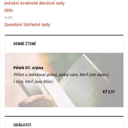
Jednání brněnské diecézní rady
20
lis
14:00
Zasedání Ústřední rady
DENNÍ ČTENÍ
Pátek 07. srpna
Přišel a zvěstoval pokoj, pokoj vám, kteří jste dalecí,
i těm, kteří jsou blízcí.
Ef 2,17
UDÁLOSTI