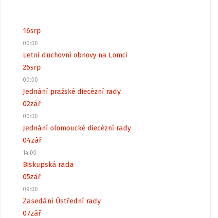
16
srp
00:00
Letní duchovní obnovy na Lomci
26
srp
00:00
Jednání pražské diecézní rady
02
zář
00:00
Jednání olomoucké diecézní rady
04
zář
14:00
Biskupská rada
05
zář
09:00
Zasedání Ústřední rady
07
zář