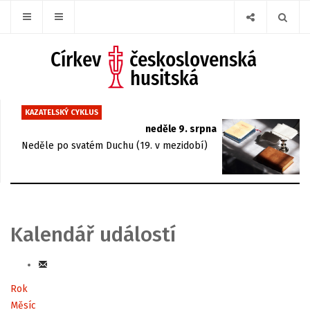
KAZATELSKÝ CYKLUS
neděle 9. srpna
Neděle po svatém Duchu (19. v mezidobí)
Kalendář událostí
Rok
Měsíc