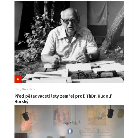
6
SRP, 04 2026
Před pětadvaceti lety zemřel prof. ThDr. Rudolf
Horský