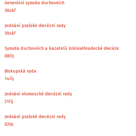
Generální synoda duchovních
30
zář
Jednání pražské diecézní rady
30
zář
Synoda duchovních a kazatelů královéhradecké diecéze
08
říj
Biskupská rada
14
říj
Jednání olomoucké diecézní rady
21
říj
Jednání pražské diecézní rady
02
lis