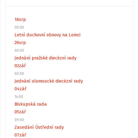
16
srp
00:00
Letní duchovní obnovy na Lomci
26
srp
00:00
Jednání pražské diecézní rady
02
zář
00:00
Jednání olomoucké diecézní rady
04
zář
14:00
Biskupská rada
05
zář
09:00
Zasedání Ústřední rady
07
zář