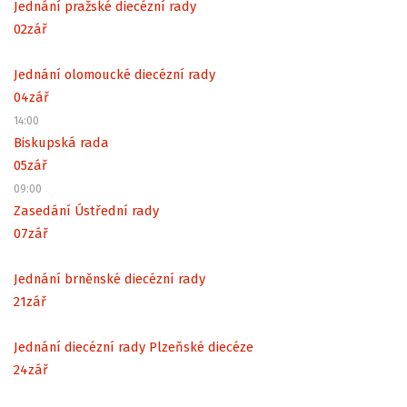
Jednání pražské diecézní rady
02
zář
Jednání olomoucké diecézní rady
04
zář
14:00
Biskupská rada
05
zář
09:00
Zasedání Ústřední rady
07
zář
Jednání brněnské diecézní rady
21
zář
Jednání diecézní rady Plzeňské diecéze
24
zář