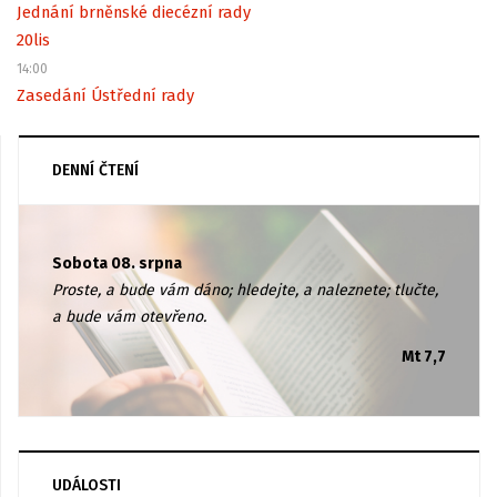
Jednání brněnské diecézní rady
20
lis
14:00
Zasedání Ústřední rady
DENNÍ ČTENÍ
Sobota 08. srpna
Proste, a bude vám dáno; hledejte, a naleznete; tlučte,
a bude vám otevřeno.
Mt 7,7
UDÁLOSTI