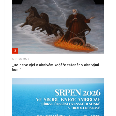
2
SRP, 06 2026
„Do nebe vjel v ohnivém kočáře taženého ohnivými
koni“