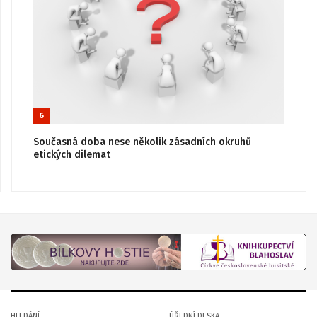
6
Současná doba nese několik zásadních okruhů
etických dilemat
HLEDÁNÍ
ÚŘEDNÍ DESKA