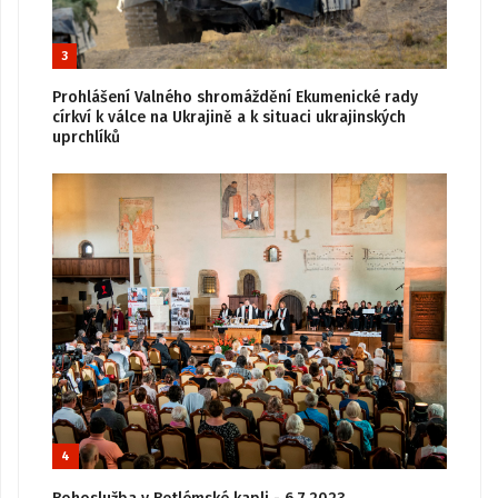
3
Prohlášení Valného shromáždění Ekumenické rady
církví k válce na Ukrajině a k situaci ukrajinských
uprchlíků
4