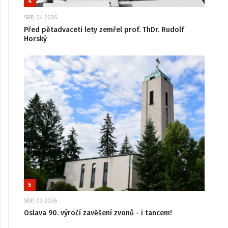
4
SRP, 04 2026
Před pětadvaceti lety zemřel prof. ThDr. Rudolf
Horský
5
SRP, 03 2026
Oslava 90. výročí zavěšení zvonů - i tancem!