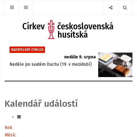
KAZATELSKÝ CYKLUS
neděle 9. srpna
Neděle po svatém Duchu (19. v mezidobí)
Kalendář událostí
Rok
Měsíc