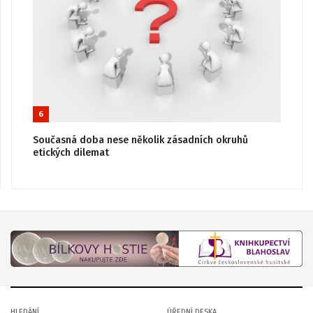
6
Současná doba nese několik zásadních okruhů
etických dilemat
HLEDÁNÍ
ÚŘEDNÍ DESKA