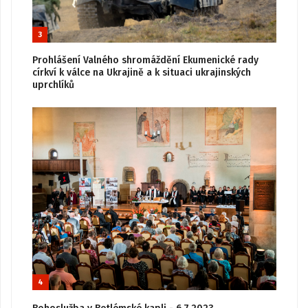
3
Prohlášení Valného shromáždění Ekumenické rady
církví k válce na Ukrajině a k situaci ukrajinských
uprchlíků
4