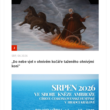
2
SRP, 06 2026
„Do nebe vjel v ohnivém kočáře taženého ohnivými
koni“