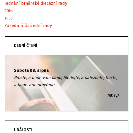
Jednání brněnské diecézní rady
20
lis
14:00
Zasedání Ústřední rady
DENNÍ ČTENÍ
Sobota 08. srpna
Proste, a bude vám dáno; hledejte, a naleznete; tlučte,
a bude vám otevřeno.
Mt 7,7
UDÁLOSTI