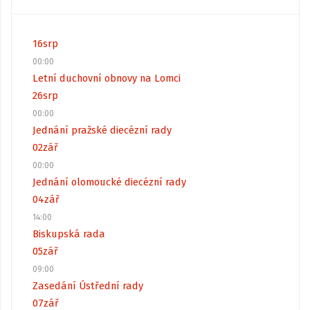
16
srp
00:00
Letní duchovní obnovy na Lomci
26
srp
00:00
Jednání pražské diecézní rady
02
zář
00:00
Jednání olomoucké diecézní rady
04
zář
14:00
Biskupská rada
05
zář
09:00
Zasedání Ústřední rady
07
zář