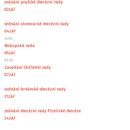
Jednání pražské diecézní rady
02
zář
Jednání olomoucké diecézní rady
04
zář
14:00
Biskupská rada
05
zář
09:00
Zasedání Ústřední rady
07
zář
Jednání brněnské diecézní rady
21
zář
Jednání diecézní rady Plzeňské diecéze
24
zář