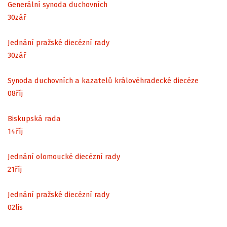
Generální synoda duchovních
30
zář
Jednání pražské diecézní rady
30
zář
Synoda duchovních a kazatelů královéhradecké diecéze
08
říj
Biskupská rada
14
říj
Jednání olomoucké diecézní rady
21
říj
Jednání pražské diecézní rady
02
lis