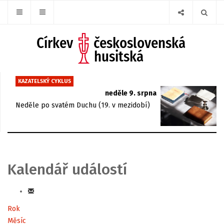
KAZATELSKÝ CYKLUS
neděle 9. srpna
Neděle po svatém Duchu (19. v mezidobí)
Kalendář událostí
Rok
Měsíc