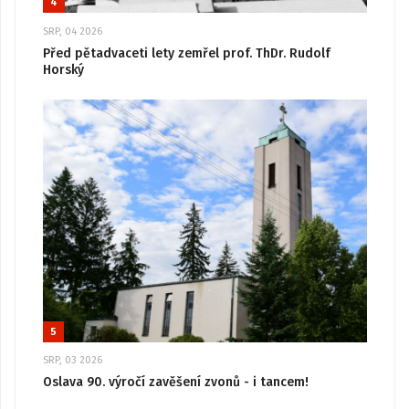
4
SRP, 04 2026
Před pětadvaceti lety zemřel prof. ThDr. Rudolf
Horský
5
SRP, 03 2026
Oslava 90. výročí zavěšení zvonů - i tancem!