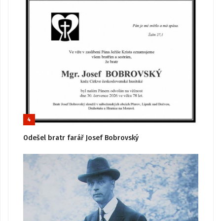
4
Odešel bratr farář Josef Bobrovský