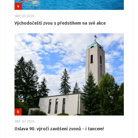
4
SRP, 05 2026
Východočeští zvou s předstihem na své akce
5
SRP, 03 2026
Oslava 90. výročí zavěšení zvonů - i tancem!