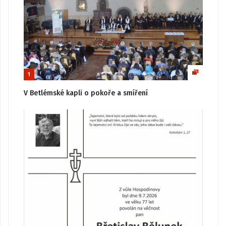
1
V Betlémské kapli o pokoře a smíření