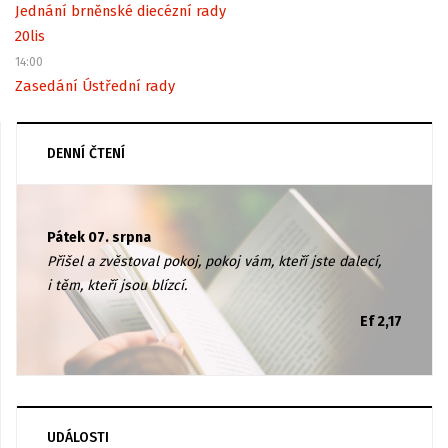
Jednání brněnské diecézní rady
20
lis
14:00
Zasedání Ústřední rady
DENNÍ ČTENÍ
Pátek 07. srpna
Přišel a zvěstoval pokoj, pokoj vám, kteří jste dalecí,
i těm, kteří jsou blízcí.
Ef 2,17
UDÁLOSTI