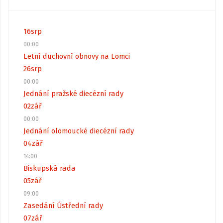
16
srp
00:00
Letní duchovní obnovy na Lomci
26
srp
00:00
Jednání pražské diecézní rady
02
zář
00:00
Jednání olomoucké diecézní rady
04
zář
14:00
Biskupská rada
05
zář
09:00
Zasedání Ústřední rady
07
zář