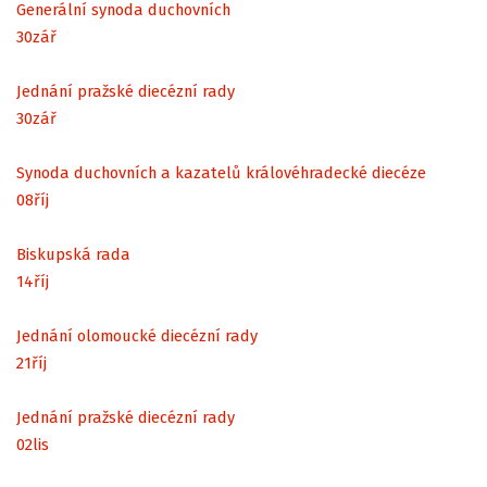
Generální synoda duchovních
30
zář
Jednání pražské diecézní rady
30
zář
Synoda duchovních a kazatelů královéhradecké diecéze
08
říj
Biskupská rada
14
říj
Jednání olomoucké diecézní rady
21
říj
Jednání pražské diecézní rady
02
lis