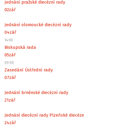
Jednání pražské diecézní rady
02
zář
Jednání olomoucké diecézní rady
04
zář
14:00
Biskupská rada
05
zář
09:00
Zasedání Ústřední rady
07
zář
Jednání brněnské diecézní rady
21
zář
Jednání diecézní rady Plzeňské diecéze
24
zář