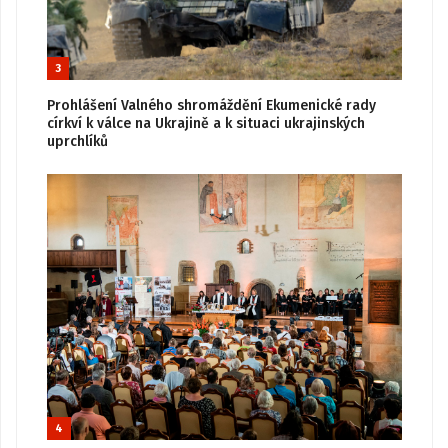
3
Prohlášení Valného shromáždění Ekumenické rady
církví k válce na Ukrajině a k situaci ukrajinských
uprchlíků
4