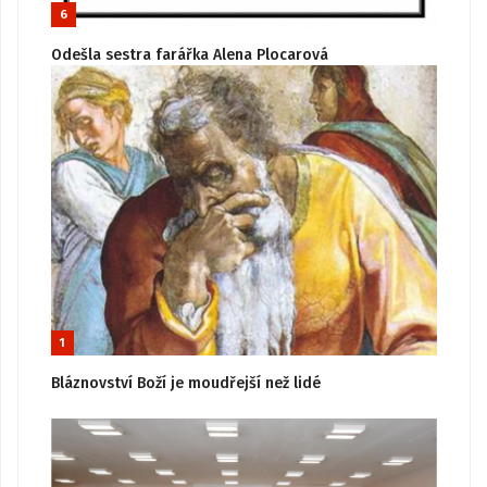
6
Odešla sestra farářka Alena Plocarová
1
Bláznovství Boží je moudřejší než lidé