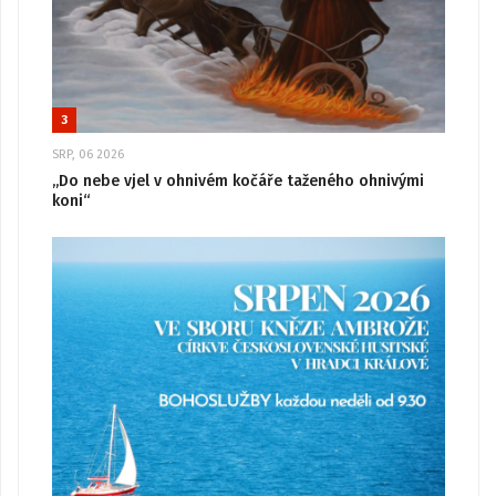
3
SRP, 06 2026
„Do nebe vjel v ohnivém kočáře taženého ohnivými
koni“