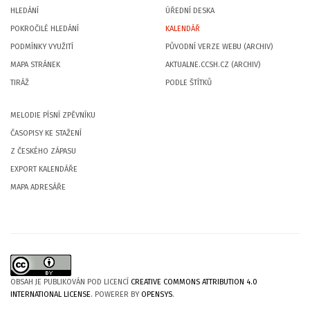
HLEDÁNÍ
ÚŘEDNÍ DESKA
POKROČILÉ HLEDÁNÍ
KALENDÁŘ
PODMÍNKY VYUŽITÍ
PŮVODNÍ VERZE WEBU (ARCHIV)
MAPA STRÁNEK
AKTUALNE.CCSH.CZ (ARCHIV)
TIRÁŽ
PODLE ŠTÍTKŮ
MELODIE PÍSNÍ ZPĚVNÍKU
ČASOPISY KE STAŽENÍ
Z ČESKÉHO ZÁPASU
EXPORT KALENDÁŘE
MAPA ADRESÁŘE
OBSAH JE PUBLIKOVÁN POD LICENCÍ
CREATIVE COMMONS ATTRIBUTION 4.0
INTERNATIONAL LICENSE
. POWERER BY
OPENSYS
.