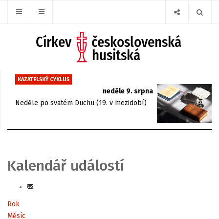
KAZATELSKÝ CYKLUS
neděle 9. srpna
Neděle po svatém Duchu (19. v mezidobí)
Kalendář událostí
Rok
Měsíc