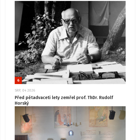
6
SRP, 04 2026
Před pětadvaceti lety zemřel prof. ThDr. Rudolf
Horský