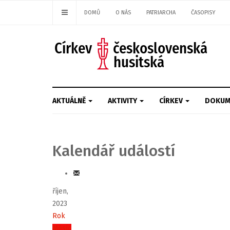
DOMŮ
O NÁS
PATRIARCHA
ČASOPISY
AKTUÁLNĚ
AKTIVITY
CÍRKEV
DOKUM
Kalendář událostí
říjen,
2023
Rok
Měsíc