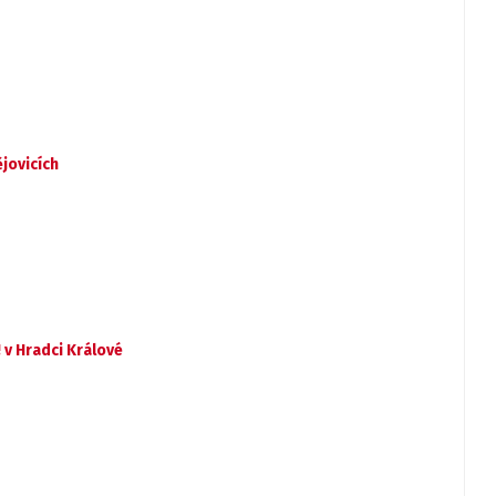
jovicích
 v Hradci Králové