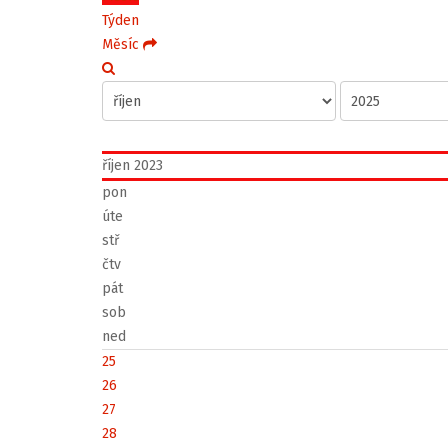
Týden
Měsíc
říjen 2023
pon
úte
stř
čtv
pát
sob
ned
25
26
27
28