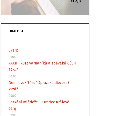
Ef 2,17
UDÁLOSTI
07
srp
00:00
XXXIII. kurz varhaníků a zpěváků CČSH
19
zář
00:00
Den novokřtěnců (pražské diecéze)
25
zář
00:00
Setkání mládeže – Hradec Králové
02
říj
00:00