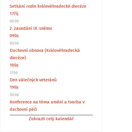
Setkání rodin královéhradecké diecéze
17
říj
00:00
2. zasedání IX. sněmu
09
lis
00:00
Duchovní obnova (Královéhradecká
diecéze)
10
lis
17:00
Den válečných veteránů
19
lis
00:00
Konference na téma umění a tvorba v
duchovní péči
Zobrazit celý kalendář