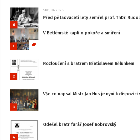
SRP, 04 2026
Před pětadvaceti lety zemřel prof. ThDr. Rudo
6
V Betlémské kapli o pokoře a smíření
1
Rozloučení s bratrem Břetislavem Bělunkem
2
Vše co napsal Mistr Jan Hus je nyní k dispozici 
3
Odešel bratr farář Josef Bobrovský
4