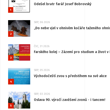
Odešel bratr farář Josef Bobrovský
1
SRP, 06 2026
„Do nebe vjel v ohnivém kočáře taženého ohni
2
ČVC, 31 2026
Farského kolej – Zázemí pro studium a život v 
3
SRP, 05 2026
Východočeští zvou s předstihem na své akce
4
SRP, 03 2026
Oslava 90. výročí zavěšení zvonů - i tancem!
5