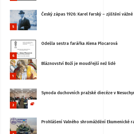
Český zápas 1926: Karel Farský – zjištění vážn
5
Odešla sestra farářka Alena Plocarová
6
Bláznovství Boží je moudřejší než lidé
1
Synoda duchovních pražské diecéze v Nesuchy
2
Prohlášení Valného shromáždění Ekumenické rady