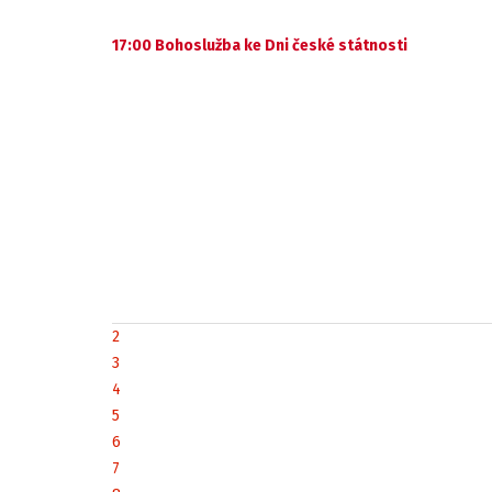
17:00 Bohoslužba ke Dni české státnosti
2
3
4
5
6
7