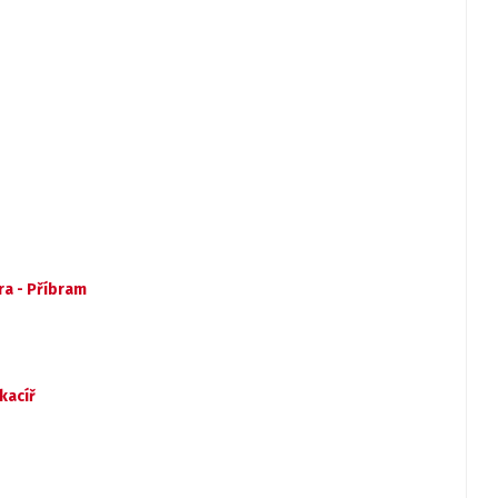
ra - Příbram
kacíř