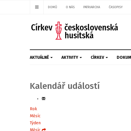
DOMŮ
O NÁS
PATRIARCHA
ČASOPISY
AKTUÁLNĚ
AKTIVITY
CÍRKEV
DOKUM
Kalendář událostí
Rok
Měsíc
Týden
Měsíc