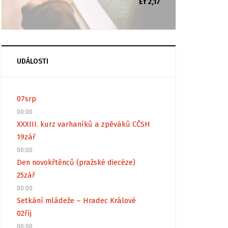
Ef 2,17
UDÁLOSTI
07
srp
00:00
XXXIII. kurz varhaníků a zpěváků CČSH
19
zář
00:00
Den novokřtěnců (pražské diecéze)
25
zář
00:00
Setkání mládeže – Hradec Králové
02
říj
00:00