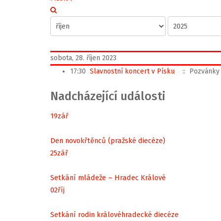
sobota, 28. říjen 2023
17:30
Slavnostní koncert v Písku
:: Pozvánky
Nadcházející události
19
zář
Den novokřtěnců (pražské diecéze)
25
zář
Setkání mládeže – Hradec Králové
02
říj
Setkání rodin královéhradecké diecéze