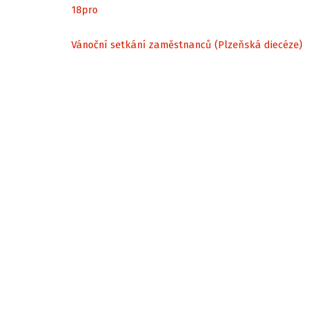
18
pro
Vánoční setkání zaměstnanců (Plzeňská diecéze)