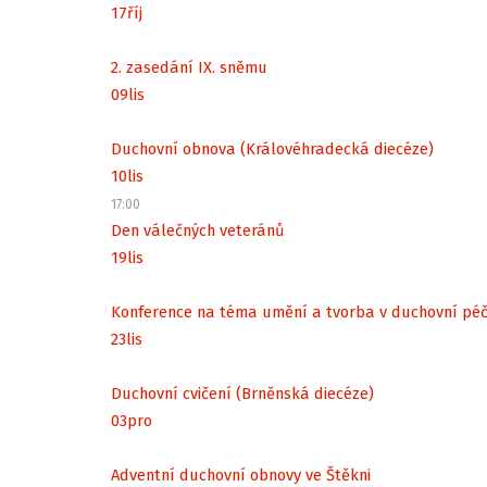
17
říj
2. zasedání IX. sněmu
09
lis
Duchovní obnova (Královéhradecká diecéze)
10
lis
17:00
Den válečných veteránů
19
lis
Konference na téma umění a tvorba v duchovní péč
23
lis
Duchovní cvičení (Brněnská diecéze)
03
pro
Adventní duchovní obnovy ve Štěkni