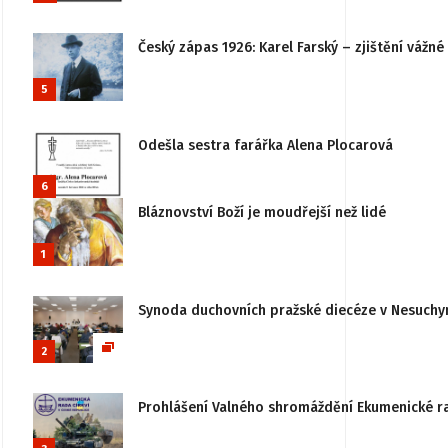
Český zápas 1926: Karel Farský – zjištění vážn
5
Odešla sestra farářka Alena Plocarová
6
Bláznovství Boží je moudřejší než lidé
1
Synoda duchovních pražské diecéze v Nesuchy
2
Prohlášení Valného shromáždění Ekumenické rady