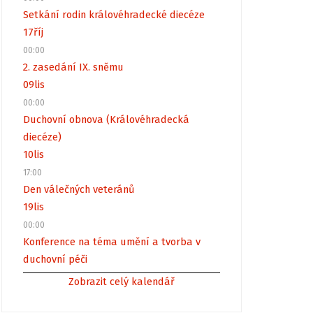
Setkání rodin královéhradecké diecéze
17
říj
00:00
2. zasedání IX. sněmu
09
lis
00:00
Duchovní obnova (Královéhradecká
diecéze)
10
lis
17:00
Den válečných veteránů
19
lis
00:00
Konference na téma umění a tvorba v
duchovní péči
Zobrazit celý kalendář