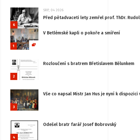
SRP, 04 2026
Před pětadvaceti lety zemřel prof. ThDr. Rudo
6
V Betlémské kapli o pokoře a smíření
1
Rozloučení s bratrem Břetislavem Bělunkem
2
Vše co napsal Mistr Jan Hus je nyní k dispozici 
3
Odešel bratr farář Josef Bobrovský
4