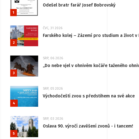
Odešel bratr farář Josef Bobrovský
1
ČVC, 31 2026
Farského kolej – Zázemí pro studium a život v 
2
SRP, 06 2026
„Do nebe vjel v ohnivém kočáře taženého ohni
3
SRP, 05 2026
Východočeští zvou s předstihem na své akce
4
SRP, 03 2026
Oslava 90. výročí zavěšení zvonů - i tancem!
5