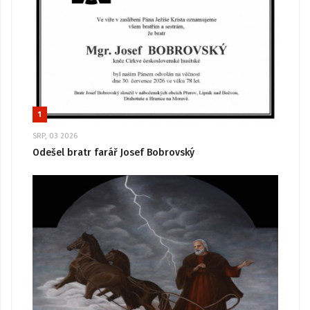
1
SRP, 03 2026
Odešel bratr farář Josef Bobrovský