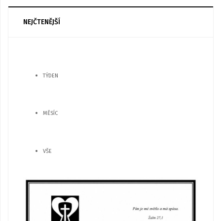
NEJČTENĚJŠÍ
TÝDEN
MĚSÍC
VŠE