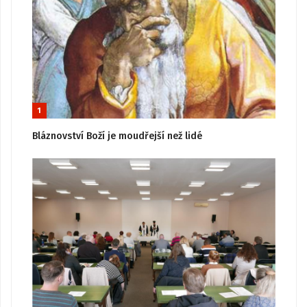
1
Bláznovství Boží je moudřejší než lidé