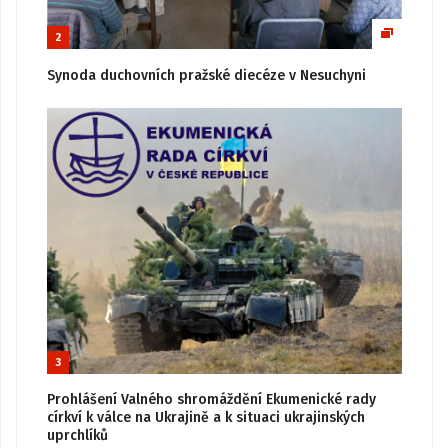
2
Synoda duchovních pražské diecéze v Nesuchyni
3
Prohlášení Valného shromáždění Ekumenické rady
církví k válce na Ukrajině a k situaci ukrajinských
uprchlíků