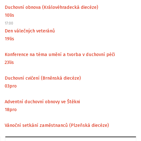
Duchovní obnova (Královéhradecká diecéze)
10
lis
17:00
Den válečných veteránů
19
lis
Konference na téma umění a tvorba v duchovní péči
23
lis
Duchovní cvičení (Brněnská diecéze)
03
pro
Adventní duchovní obnovy ve Štěkni
18
pro
Vánoční setkání zaměstnanců (Plzeňská diecéze)