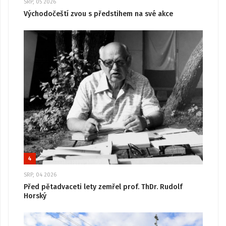
SRP, 05 2026
Východočeští zvou s předstihem na své akce
4
SRP, 04 2026
Před pětadvaceti lety zemřel prof. ThDr. Rudolf
Horský