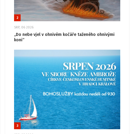
2
SRP, 06 2026
„Do nebe vjel v ohnivém kočáře taženého ohnivými
koni“
3