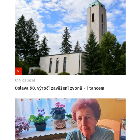
5
SRP, 03 2026
Oslava 90. výročí zavěšení zvonů - i tancem!