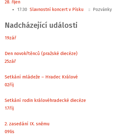
28. říjen
17:30
Slavnostní koncert v Písku
:: Pozvánky
Nadcházející události
19
zář
Den novokřtěnců (pražské diecéze)
25
zář
Setkání mládeže – Hradec Králové
02
říj
Setkání rodin královéhradecké diecéze
17
říj
2. zasedání IX. sněmu
09
lis