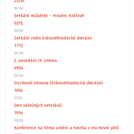
25
zář
00:00
Setkání mládeže – Hradec Králové
02
říj
00:00
Setkání rodin královéhradecké diecéze
17
říj
00:00
2. zasedání IX. sněmu
09
lis
00:00
Duchovní obnova (Královéhradecká diecéze)
10
lis
17:00
Den válečných veteránů
19
lis
00:00
Konference na téma umění a tvorba v duchovní péči