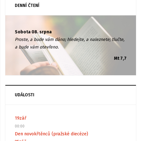
DENNÍ ČTENÍ
Sobota 08. srpna
Proste, a bude vám dáno; hledejte, a naleznete; tlučte,
a bude vám otevřeno.
Mt 7,7
UDÁLOSTI
19
zář
00:00
Den novokřtěnců (pražské diecéze)