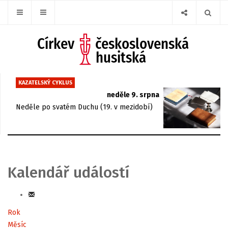
KAZATELSKÝ CYKLUS
neděle 9. srpna
Neděle po svatém Duchu (19. v mezidobí)
Kalendář událostí
Rok
Měsíc