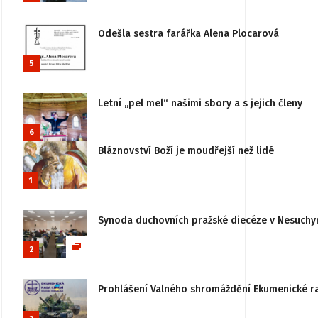
Odešla sestra farářka Alena Plocarová
5
Letní „pel mel“ našimi sbory a s jejich členy
6
Bláznovství Boží je moudřejší než lidé
1
Synoda duchovních pražské diecéze v Nesuchy
2
Prohlášení Valného shromáždění Ekumenické rady