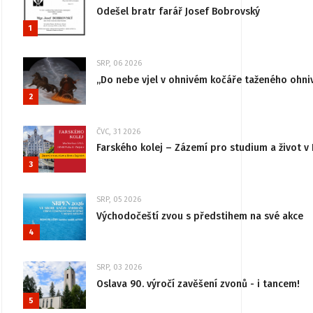
Odešel bratr farář Josef Bobrovský
1
SRP, 06 2026
„Do nebe vjel v ohnivém kočáře taženého ohni
2
ČVC, 31 2026
Farského kolej – Zázemí pro studium a život v 
3
SRP, 05 2026
Východočeští zvou s předstihem na své akce
4
SRP, 03 2026
Oslava 90. výročí zavěšení zvonů - i tancem!
5