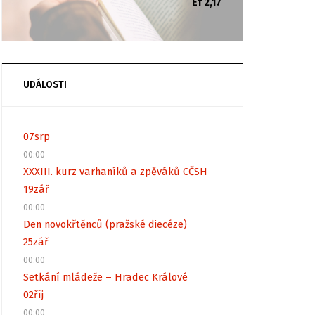
Ef 2,17
UDÁLOSTI
07
srp
00:00
XXXIII. kurz varhaníků a zpěváků CČSH
19
zář
00:00
Den novokřtěnců (pražské diecéze)
25
zář
00:00
Setkání mládeže – Hradec Králové
02
říj
00:00