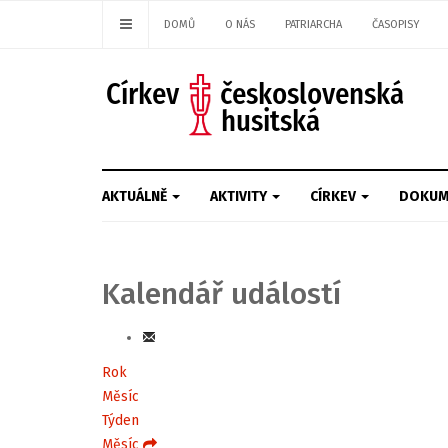
DOMŮ
O NÁS
PATRIARCHA
ČASOPISY
AKTUÁLNĚ
AKTIVITY
CÍRKEV
DOKUM
Kalendář událostí
Rok
Měsíc
Týden
Měsíc