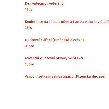
Den válečných veteránů
19
lis
Konference na téma umění a tvorba v duchovní péč
23
lis
Duchovní cvičení (Brněnská diecéze)
03
pro
Adventní duchovní obnovy ve Štěkni
18
pro
Vánoční setkání zaměstnanců (Plzeňská diecéze)