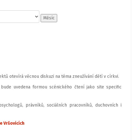
Měsíc
ktů otevírá věcnou diskuzi na téma zneužívání dětí v církvi.
 bude uvedena formou scénického čtení jako site specific
ychologů, právníků, sociálních pracovníků, duchovních i
e Vršovicích