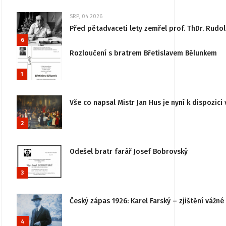
SRP, 04 2026
Před pětadvaceti lety zemřel prof. ThDr. Rudo
6
Rozloučení s bratrem Břetislavem Bělunkem
1
Vše co napsal Mistr Jan Hus je nyní k dispozici 
2
Odešel bratr farář Josef Bobrovský
3
Český zápas 1926: Karel Farský – zjištění vážn
4