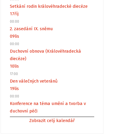
Setkání rodin královéhradecké diecéze
17
říj
00:00
2. zasedání IX. sněmu
09
lis
00:00
Duchovní obnova (Královéhradecká
diecéze)
10
lis
17:00
Den válečných veteránů
19
lis
00:00
Konference na téma umění a tvorba v
duchovní péči
Zobrazit celý kalendář