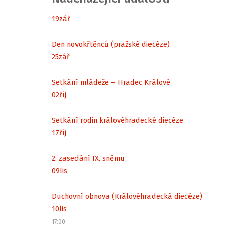
19
zář
Den novokřtěnců (pražské diecéze)
25
zář
Setkání mládeže – Hradec Králové
02
říj
Setkání rodin královéhradecké diecéze
17
říj
2. zasedání IX. sněmu
09
lis
Duchovní obnova (Královéhradecká diecéze)
10
lis
17:00