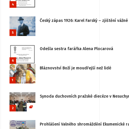
4
Český zápas 1926: Karel Farský – zjištění vážn
5
Odešla sestra farářka Alena Plocarová
6
Bláznovství Boží je moudřejší než lidé
1
Synoda duchovních pražské diecéze v Nesuchy
2
Prohlášení Valného shromáždění Ekumenické rady