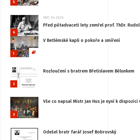
5
SRP, 04 2026
Před pětadvaceti lety zemřel prof. ThDr. Rudo
6
V Betlémské kapli o pokoře a smíření
1
Rozloučení s bratrem Břetislavem Bělunkem
2
Vše co napsal Mistr Jan Hus je nyní k dispozici 
3
Odešel bratr farář Josef Bobrovský