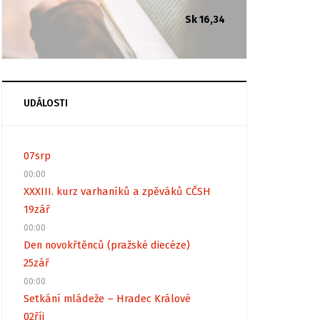
Sk 16,34
UDÁLOSTI
07
srp
00:00
XXXIII. kurz varhaníků a zpěváků CČSH
19
zář
00:00
Den novokřtěnců (pražské diecéze)
25
zář
00:00
Setkání mládeže – Hradec Králové
02
říj