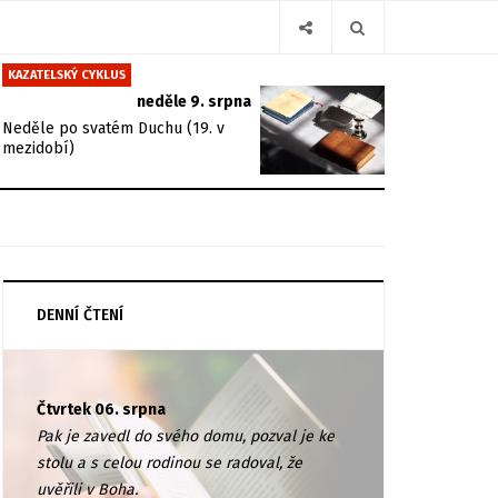
KAZATELSKÝ CYKLUS
neděle 9. srpna
Neděle po svatém Duchu (19. v
mezidobí)
DENNÍ ČTENÍ
Čtvrtek 06. srpna
Pak je zavedl do svého domu, pozval je ke
stolu a s celou rodinou se radoval, že
uvěřili v Boha.