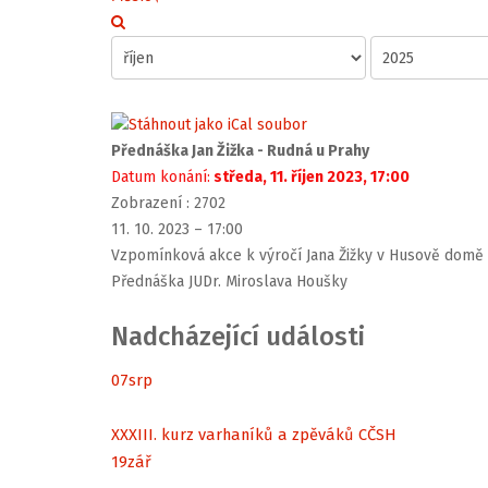
Přednáška Jan Žižka - Rudná u Prahy
Datum konání:
středa, 11. říjen 2023, 17:00
Zobrazení
: 2702
11. 10. 2023 – 17:00
Vzpomínková akce k výročí Jana Žižky v Husově domě 
Přednáška JUDr. Miroslava Houšky
Nadcházející události
07
srp
XXXIII. kurz varhaníků a zpěváků CČSH
19
zář