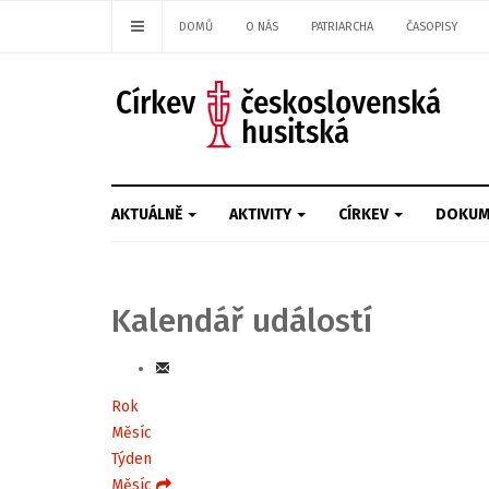
DOMŮ
O NÁS
PATRIARCHA
ČASOPISY
AKTUÁLNĚ
AKTIVITY
CÍRKEV
DOKUM
Kalendář událostí
Rok
Měsíc
Týden
Měsíc