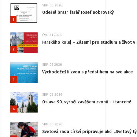
SRP, 03 2026
Odešel bratr farář Josef Bobrovský
1
ČVC, 31 2026
Farského kolej – Zázemí pro studium a život v 
2
SRP, 05 2026
Východočeští zvou s předstihem na své akce
3
SRP, 03 2026
Oslava 90. výročí zavěšení zvonů - i tancem!
4
SRP, 03 2026
Světová rada církví připravuje akci „Světový tý