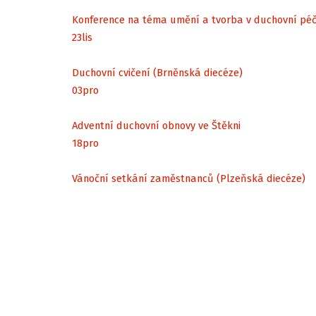
Konference na téma umění a tvorba v duchovní péč
23
lis
Duchovní cvičení (Brněnská diecéze)
03
pro
Adventní duchovní obnovy ve Štěkni
18
pro
Vánoční setkání zaměstnanců (Plzeňská diecéze)