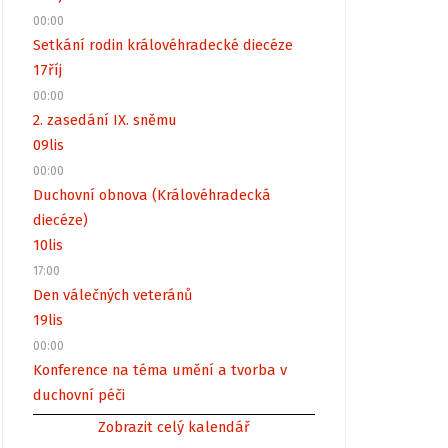
00:00
Setkání rodin královéhradecké diecéze
17
říj
00:00
2. zasedání IX. sněmu
09
lis
00:00
Duchovní obnova (Královéhradecká
diecéze)
10
lis
17:00
Den válečných veteránů
19
lis
00:00
Konference na téma umění a tvorba v
duchovní péči
Zobrazit celý kalendář