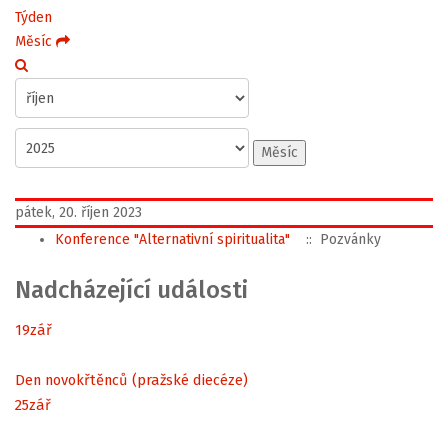
Týden
Měsíc
Měsíc
pátek, 20. říjen 2023
Konference "Alternativní spiritualita"
:: Pozvánky
Nadcházející události
19
zář
Den novokřtěnců (pražské diecéze)
25
zář