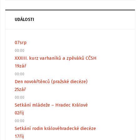
UDÁLOSTI
07
srp
00:00
XXXIII. kurz varhaníků a zpěváků CČSH
19
zář
00:00
Den novokřtěnců (pražské diecéze)
25
zář
00:00
Setkání mládeže – Hradec Králové
02
říj
00:00
Setkání rodin královéhradecké diecéze
17
říj