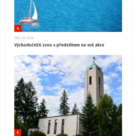
4
SRP, 05 2026
Východočeští zvou s předstihem na své akce
5