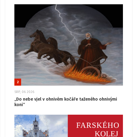
2
SRP, 06 2026
„Do nebe vjel v ohnivém kočáře taženého ohnivými
koni“