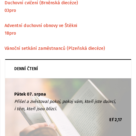
Duchovní cvičení (Brněnská diecéze)
03
pro
Adventní duchovní obnovy ve Štěkni
18
pro
Vánoční setkání zaměstnanců (Plzeňská diecéze)
DENNÍ ČTENÍ
Pátek 07. srpna
Přišel a zvěstoval pokoj, pokoj vám, kteří jste dalecí,
i těm, kteří jsou blízcí.
Ef 2,17