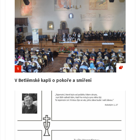
1
V Betlémské kapli o pokoře a smíření