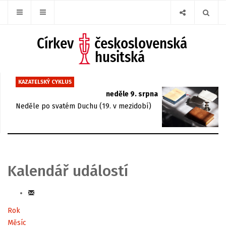
KAZATELSKÝ CYKLUS
neděle 9. srpna
Neděle po svatém Duchu (19. v mezidobí)
Kalendář událostí
Rok
Měsíc