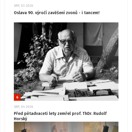
SRP, 03 2026
Oslava 90. výročí zavěšení zvonů - i tancem!
6
SRP, 04 2026
Před pětadvaceti lety zemřel prof. ThDr. Rudolf
Horský