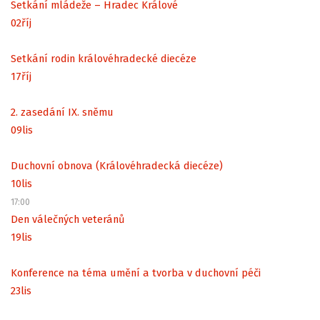
Setkání mládeže – Hradec Králové
02
říj
Setkání rodin královéhradecké diecéze
17
říj
2. zasedání IX. sněmu
09
lis
Duchovní obnova (Královéhradecká diecéze)
10
lis
17:00
Den válečných veteránů
19
lis
Konference na téma umění a tvorba v duchovní péči
23
lis