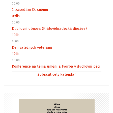
00:00
2. zasedání IX. sněmu
09
lis
00:00
Duchovní obnova (Královéhradecká diecéze)
10
lis
17:00
Den válečných veteránů
19
lis
00:00
Konference na téma umění a tvorba v duchovní péči
Zobrazit celý kalendář