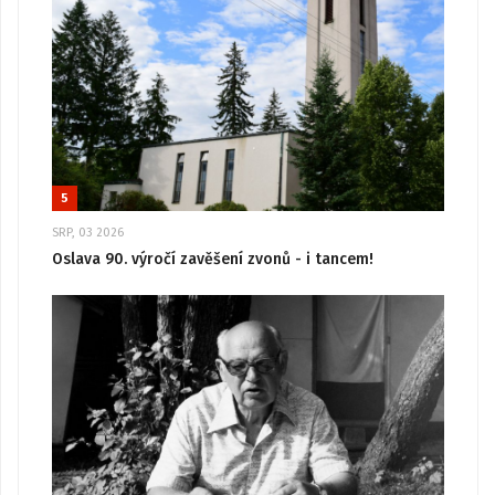
5
SRP, 03 2026
Oslava 90. výročí zavěšení zvonů - i tancem!