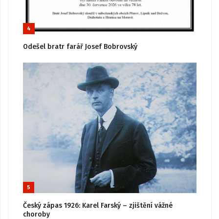
4
Odešel bratr farář Josef Bobrovský
5
Český zápas 1926: Karel Farský – zjištění vážné
choroby