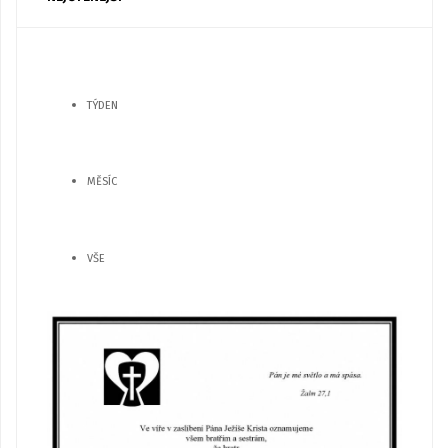
TÝDEN
MĚSÍC
VŠE