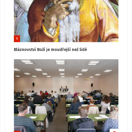
1
Bláznovství Boží je moudřejší než lidé