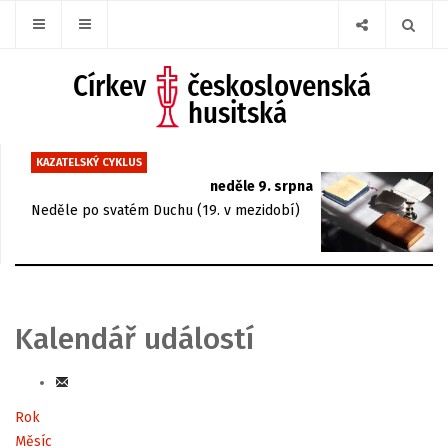
KAZATELSKÝ CYKLUS
neděle 9. srpna
Neděle po svatém Duchu (19. v mezidobí)
Kalendář událostí
Rok
Měsíc