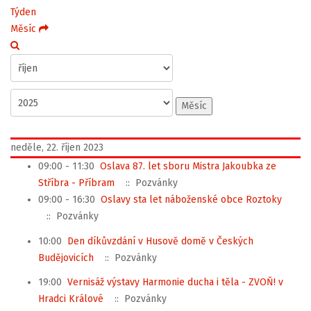
Týden
Měsíc
Měsíc
neděle, 22. říjen 2023
09:00 - 11:30
Oslava 87. let sboru Mistra Jakoubka ze
Stříbra - Příbram
:: Pozvánky
09:00 - 16:30
Oslavy sta let náboženské obce Roztoky
:: Pozvánky
10:00
Den díkůvzdání v Husově domě v Českých
Budějovicích
:: Pozvánky
19:00
Vernisáž výstavy Harmonie ducha i těla - ZVOŇ! v
Hradci Králové
:: Pozvánky