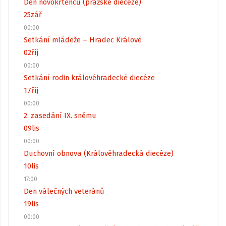
Den novokřtěnců (pražské diecéze)
25
zář
00:00
Setkání mládeže – Hradec Králové
02
říj
00:00
Setkání rodin královéhradecké diecéze
17
říj
00:00
2. zasedání IX. sněmu
09
lis
00:00
Duchovní obnova (Královéhradecká diecéze)
10
lis
17:00
Den válečných veteránů
19
lis
00:00