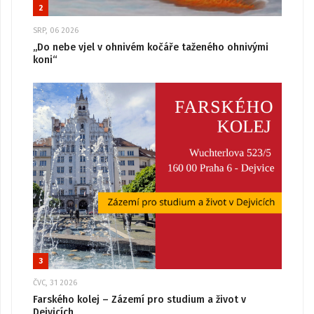
2
SRP, 06 2026
„Do nebe vjel v ohnivém kočáře taženého ohnivými
koni“
3
ČVC, 31 2026
Farského kolej – Zázemí pro studium a život v
Dejvicích