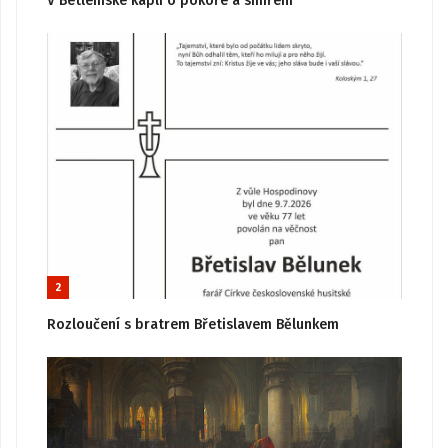
V Betlémské kapli o pokoře a smíření
2
Rozloučení s bratrem Břetislavem Bělunkem