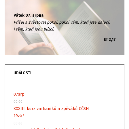
Pátek 07. srpna
Přišel a zvěstoval pokoj, pokoj vám, kteří jste dalecí,
i těm, kteří jsou blízcí.
Ef 2,17
UDÁLOSTI
07
srp
00:00
XXXIII. kurz varhaníků a zpěváků CČSH
19
zář
00:00