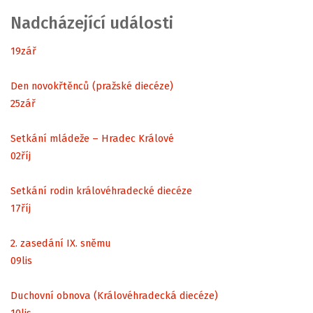
Nadcházející události
19
zář
Den novokřtěnců (pražské diecéze)
25
zář
Setkání mládeže – Hradec Králové
02
říj
Setkání rodin královéhradecké diecéze
17
říj
2. zasedání IX. sněmu
09
lis
Duchovní obnova (Královéhradecká diecéze)
10
lis