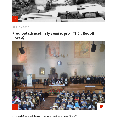
6
SRP, 04 2026
Před pětadvaceti lety zemřel prof. ThDr. Rudolf
Horský
1