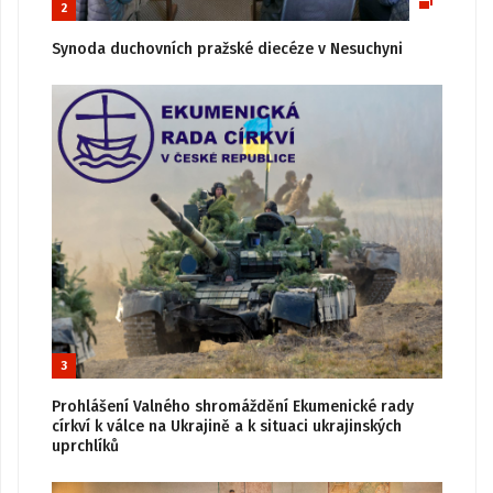
2
Synoda duchovních pražské diecéze v Nesuchyni
3
Prohlášení Valného shromáždění Ekumenické rady
církví k válce na Ukrajině a k situaci ukrajinských
uprchlíků