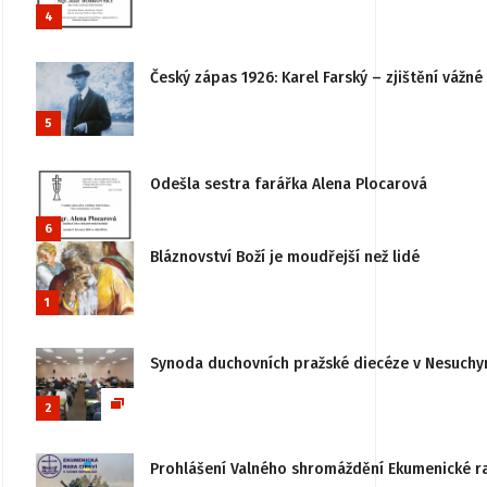
4
Český zápas 1926: Karel Farský – zjištění vážn
5
Odešla sestra farářka Alena Plocarová
6
Bláznovství Boží je moudřejší než lidé
1
Synoda duchovních pražské diecéze v Nesuchy
2
Prohlášení Valného shromáždění Ekumenické rady