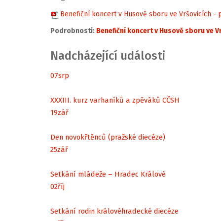
Benefiční koncert v Husově sboru ve Vršovicích -
Podrobnosti:
Benefiční koncert v Husově sboru ve V
Nadcházející události
07
srp
XXXIII. kurz varhaníků a zpěváků CČSH
19
zář
Den novokřtěnců (pražské diecéze)
25
zář
Setkání mládeže – Hradec Králové
02
říj
Setkání rodin královéhradecké diecéze