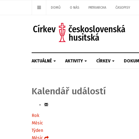
DOMŮ
O NÁS
PATRIARCHA
ČASOPISY
AKTUÁLNĚ
AKTIVITY
CÍRKEV
DOKUM
Kalendář událostí
Rok
Měsíc
Týden
Měsíc