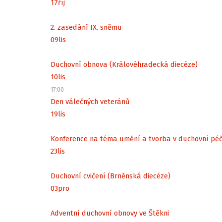
17
říj
2. zasedání IX. sněmu
09
lis
Duchovní obnova (Královéhradecká diecéze)
10
lis
17:00
Den válečných veteránů
19
lis
Konference na téma umění a tvorba v duchovní péč
23
lis
Duchovní cvičení (Brněnská diecéze)
03
pro
Adventní duchovní obnovy ve Štěkni