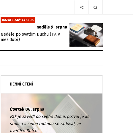
KAZATELSKÝ CYKLUS
neděle 9. srpna
Neděle po svatém Duchu (19. v
mezidobí)
DENNÍ ČTENÍ
Čtvrtek 06. srpna
Pak je zavedl do svého domu, pozval je ke
stolu a s celou rodinou se radoval, že
uvěřili v Boha.