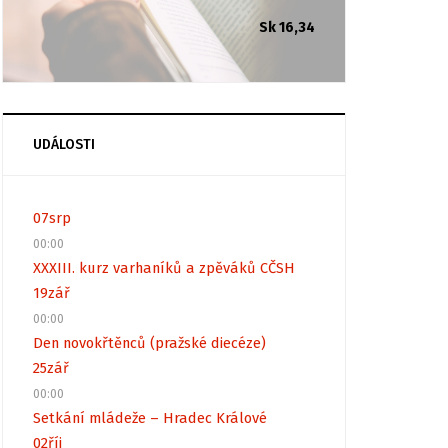
Sk 16,34
UDÁLOSTI
07
srp
00:00
XXXIII. kurz varhaníků a zpěváků CČSH
19
zář
00:00
Den novokřtěnců (pražské diecéze)
25
zář
00:00
Setkání mládeže – Hradec Králové
02
říj