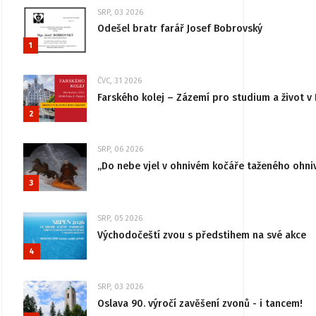
SRP, 03 2026
Odešel bratr farář Josef Bobrovský
1
ČVC, 31 2026
Farského kolej – Zázemí pro studium a život v 
2
SRP, 06 2026
„Do nebe vjel v ohnivém kočáře taženého ohni
3
SRP, 05 2026
Východočeští zvou s předstihem na své akce
4
SRP, 03 2026
Oslava 90. výročí zavěšení zvonů - i tancem!