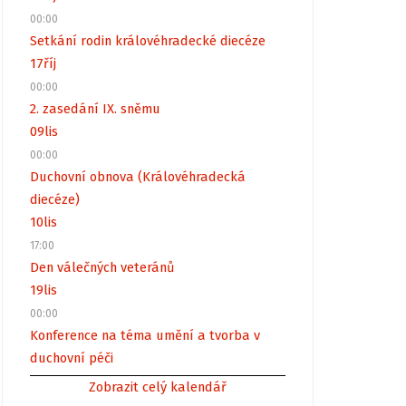
00:00
Setkání rodin královéhradecké diecéze
17
říj
00:00
2. zasedání IX. sněmu
09
lis
00:00
Duchovní obnova (Královéhradecká
diecéze)
10
lis
17:00
Den válečných veteránů
19
lis
00:00
Konference na téma umění a tvorba v
duchovní péči
Zobrazit celý kalendář