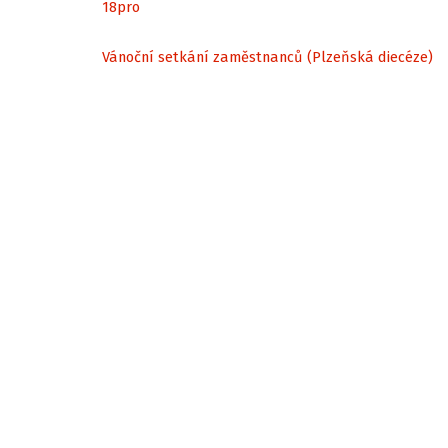
18
pro
Vánoční setkání zaměstnanců (Plzeňská diecéze)