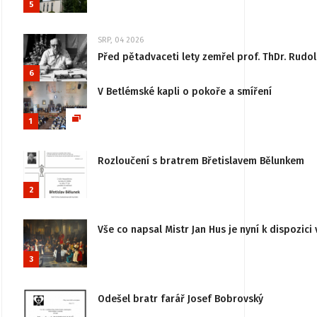
5
SRP, 04 2026
Před pětadvaceti lety zemřel prof. ThDr. Rudo
6
V Betlémské kapli o pokoře a smíření
1
Rozloučení s bratrem Břetislavem Bělunkem
2
Vše co napsal Mistr Jan Hus je nyní k dispozici 
3
Odešel bratr farář Josef Bobrovský