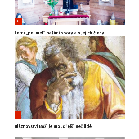
6
Letní „pel mel“ našimi sbory a s jejich členy
1
Bláznovství Boží je moudřejší než lidé