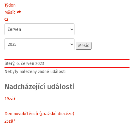
Týden
Měsíc
Měsíc
úterý, 6. červen 2023
Nebyly nalezeny žádné události
Nadcházející události
19
zář
Den novokřtěnců (pražské diecéze)
25
zář