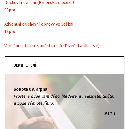
Duchovní cvičení (Brněnská diecéze)
03
pro
Adventní duchovní obnovy ve Štěkni
18
pro
Vánoční setkání zaměstnanců (Plzeňská diecéze)
DENNÍ ČTENÍ
Sobota 08. srpna
Proste, a bude vám dáno; hledejte, a naleznete; tlučte,
a bude vám otevřeno.
Mt 7,7