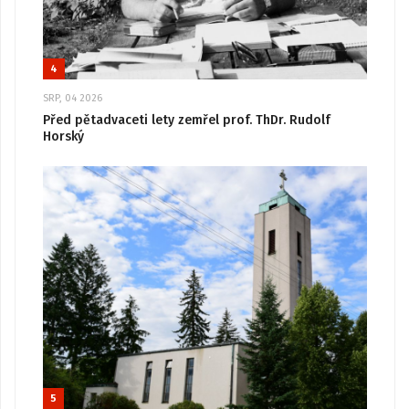
4
SRP, 04 2026
Před pětadvaceti lety zemřel prof. ThDr. Rudolf
Horský
5