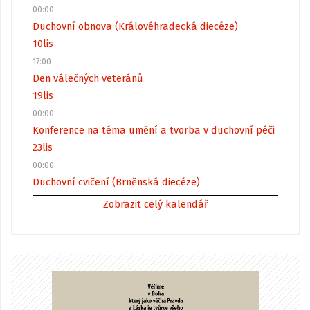
00:00
Duchovní obnova (Královéhradecká diecéze)
10
lis
17:00
Den válečných veteránů
19
lis
00:00
Konference na téma umění a tvorba v duchovní péči
23
lis
00:00
Duchovní cvičení (Brněnská diecéze)
Zobrazit celý kalendář