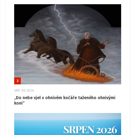
2
SRP, 06 2026
„Do nebe vjel v ohnivém kočáře taženého ohnivými
koni“