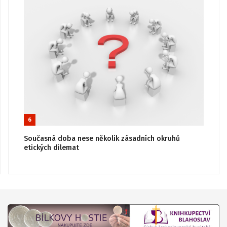
6
Současná doba nese několik zásadních okruhů
etických dilemat