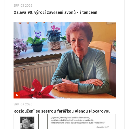
SRP, 03 2026
Oslava 90. výročí zavěšení zvonů - i tancem!
6
SRP, 04 2026
Rozloučení se sestrou farářkou Alenou Plocarovou