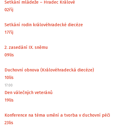
Setkání mládeže – Hradec Králové
02
říj
Setkání rodin královéhradecké diecéze
17
říj
2. zasedání IX. sněmu
09
lis
Duchovní obnova (Královéhradecká diecéze)
10
lis
17:00
Den válečných veteránů
19
lis
Konference na téma umění a tvorba v duchovní péči
23
lis