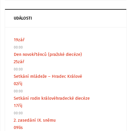
UDÁLOSTI
19
zář
00:00
Den novokřtěnců (pražské diecéze)
25
zář
00:00
Setkání mládeže – Hradec Králové
02
říj
00:00
Setkání rodin královéhradecké diecéze
17
říj
00:00
2. zasedání IX. sněmu
09
lis