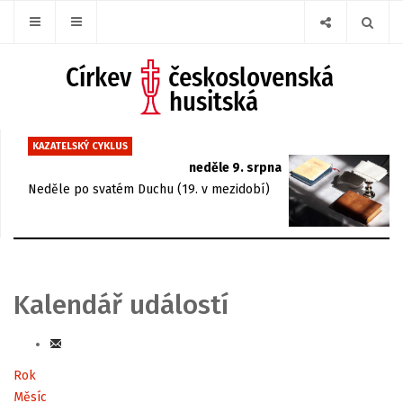
KAZATELSKÝ CYKLUS
neděle 9. srpna
Neděle po svatém Duchu (19. v mezidobí)
Kalendář událostí
Rok
Měsíc