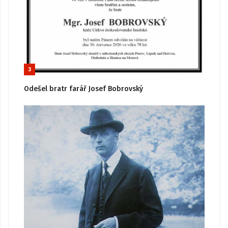
3
Odešel bratr farář Josef Bobrovský