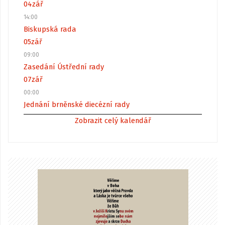
04
zář
14:00
Biskupská rada
05
zář
09:00
Zasedání Ústřední rady
07
zář
00:00
Jednání brněnské diecézní rady
Zobrazit celý kalendář