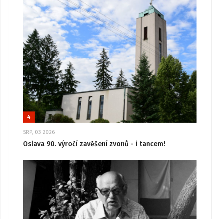
4
SRP, 03 2026
Oslava 90. výročí zavěšení zvonů - i tancem!