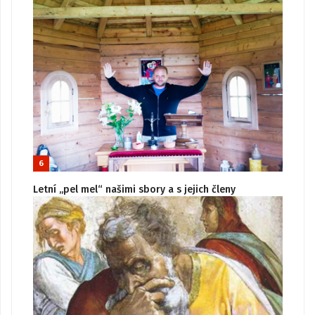
6
Letní „pel mel“ našimi sbory a s jejich členy