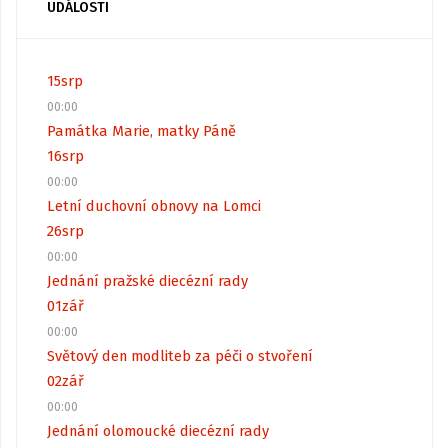
UDÁLOSTI
15
srp
00:00
Památka Marie, matky Páně
16
srp
00:00
Letní duchovní obnovy na Lomci
26
srp
00:00
Jednání pražské diecézní rady
01
zář
00:00
Světový den modliteb za péči o stvoření
02
zář
00:00
Jednání olomoucké diecézní rady