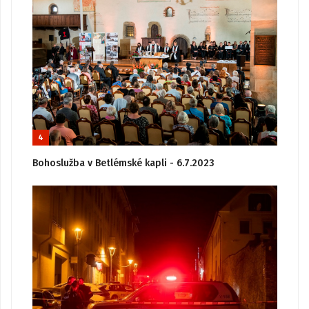
4
Bohoslužba v Betlémské kapli - 6.7.2023