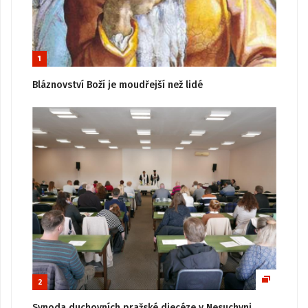
1
Bláznovství Boží je moudřejší než lidé
2
Synoda duchovních pražské diecéze v Nesuchyni