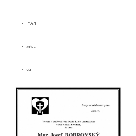
TÝDEN
MĚSÍC
VŠE