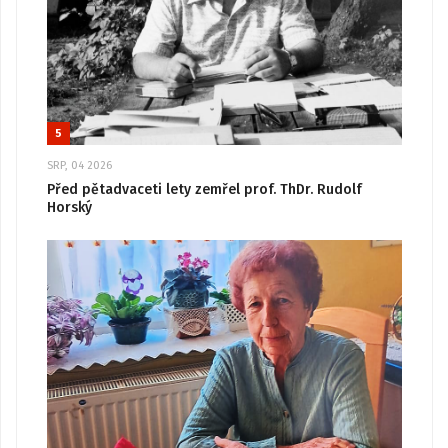
5
SRP, 04 2026
Před pětadvaceti lety zemřel prof. ThDr. Rudolf
Horský