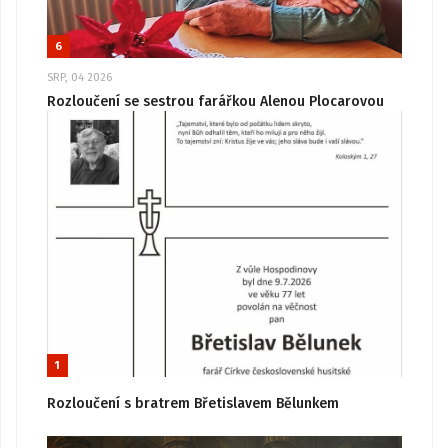
6
SRP, 04 2026
Rozloučení se sestrou farářkou Alenou Plocarovou
1
Rozloučení s bratrem Břetislavem Bělunkem