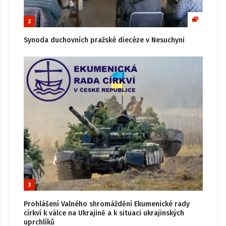
2
Synoda duchovních pražské diecéze v Nesuchyni
3
Prohlášení Valného shromáždění Ekumenické rady
církví k válce na Ukrajině a k situaci ukrajinských
uprchlíků