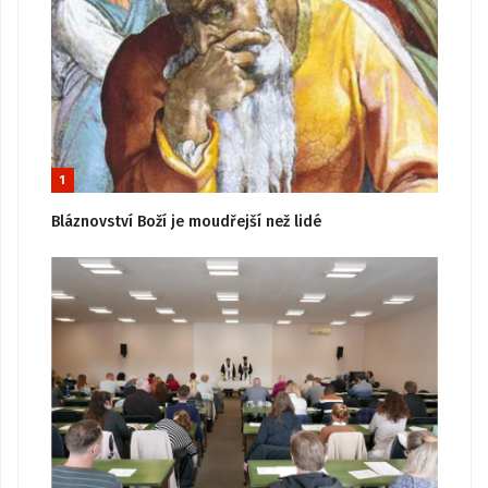
1
Bláznovství Boží je moudřejší než lidé