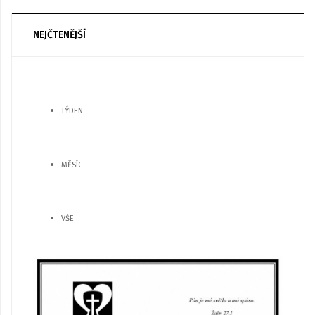
NEJČTENĚJŠÍ
TÝDEN
MĚSÍC
VŠE