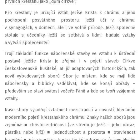
prvních křesťanů jako „dům církve“.
Pro křesťany je určující vztah Ježíše Krista k chrámu a jeho
pochopení posvátného prostoru. Ježíš učí v chrámu,
v synagogách, v domech, ale i ve volné přírodě. Ježíš společně
stoluje s učedníky. Ježíš se setkává s lidmi, buduje vztahy
a vytváří společenství.
Trojí základní funkce náboženské stavby ve vztahu k ústřední
postavě Ježíše Krista je zřejmá i v pojetí staveb Církve
československé husitské, ať již adaptovaných historických, tak
nově vybudovaných sborů. Sbor je místem, kde se mají lidé
nábožensky a biblicky vzdělávat, kde se konají obřady –
především se slaví svátost večeře Páně a kde se tvoří vzájemné
vztahy.
Naše sbory vyjadřují vztažnost mezi tradicí a novostí, hledáním
moderního pojetí křesťanského chrámu. Znaky našich sborů jsou
zejména: ■ christocentričnost (ve středu je Ježíš – jeho obraz,
plastika nebo kříž) ■ jednoduchost a prostota ■ otevřenost
k umění ■ návaznost na tradici české reformace (názvy Husův