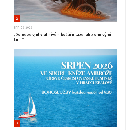
2
SRP, 06 2026
„Do nebe vjel v ohnivém kočáře taženého ohnivými
koni“
3