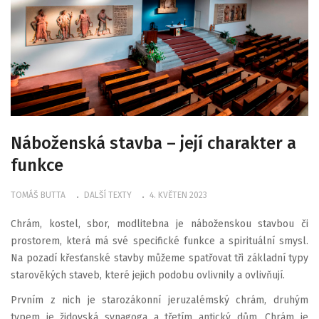
Náboženská stavba – její charakter a
funkce
TOMÁŠ BUTTA
DALŠÍ TEXTY
4. KVĚTEN 2023
Chrám, kostel, sbor, modlitebna je náboženskou stavbou či
prostorem, která má své specifické funkce a spirituální smysl.
Na pozadí křesťanské stavby můžeme spatřovat tři základní typy
starověkých staveb, které jejich podobu ovlivnily a ovlivňují.
Prvním z nich je starozákonní jeruzalémský chrám, druhým
typem je židovská synagoga a třetím antický dům. Chrám je