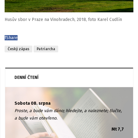
Husův sbor v Praze na Vinohradech, 2018, foto Karel Cudlín
f
Share
Český zápas
Patriarcha
DENNÍ ČTENÍ
Sobota 08. srpna
Proste, a bude vám dáno; hledejte, a naleznete; tlučte,
a bude vám otevřeno.
Mt 7,7