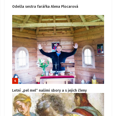
Odešla sestra farářka Alena Plocarová
6
Letní „pel mel“ našimi sbory a s jejich členy