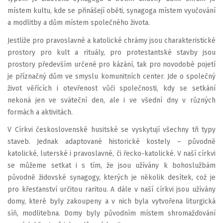
místem kultu, kde se přinášejí oběti, synagoga místem vyučování
a modlitby a dům místem společného života.
Jestliže pro pravoslavné a katolické chrámy jsou charakteristické
prostory pro kult a rituály, pro protestantské stavby jsou
prostory především určené pro kázání, tak pro novodobé pojetí
je příznačný dům ve smyslu komunitních center. Jde o společný
život věřících i otevřenost vůči společnosti, kdy se setkání
nekoná jen ve sváteční den, ale i ve všední dny v různých
formách a aktivitách.
V Církvi československé husitské se vyskytují všechny tři typy
staveb. Jednak adaptované historické kostely – původně
katolické, luterské i pravoslavné, či řecko-katolické. V naší církvi
se můžeme setkat i s tím, že jsou užívány k bohoslužbám
původně židovské synagogy, kterých je několik desítek, což je
pro křesťanství určitou raritou. A dále v naší církvi jsou užívány
domy, které byly zakoupeny a v nich byla vytvořena liturgická
síň, modlitebna. Domy byly původním místem shromažďování