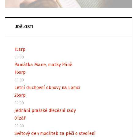
UDÁLOSTI
15
srp
00:00
Památka Marie, matky Páně
16
srp
00:00
Letní duchovní obnovy na Lomci
26
srp
00:00
Jednání pražské diecézní rady
01
zář
00:00
Světový den modliteb za péči o stvoření