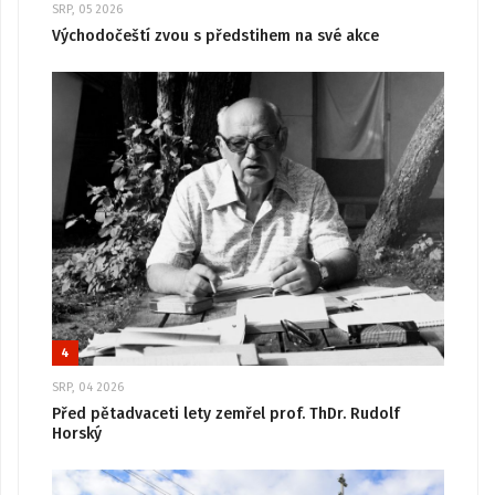
SRP, 05 2026
Východočeští zvou s předstihem na své akce
4
SRP, 04 2026
Před pětadvaceti lety zemřel prof. ThDr. Rudolf
Horský