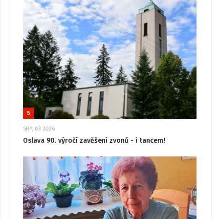
5
SRP, 03 2026
Oslava 90. výročí zavěšení zvonů - i tancem!