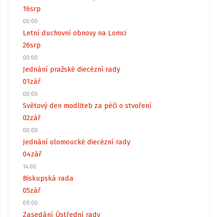
16
srp
00:00
Letní duchovní obnovy na Lomci
26
srp
00:00
Jednání pražské diecézní rady
01
zář
00:00
Světový den modliteb za péči o stvoření
02
zář
00:00
Jednání olomoucké diecézní rady
04
zář
14:00
Biskupská rada
05
zář
09:00
Zasedání Ústřední rady