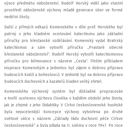
výuce předmětu náboženství. Rudolf Horský viděl jako vlastní
prostředí náboženské výchovy mladé generace sbor ve formě
nedělní školy.
Další z přímých odkazů Komenského v díle prof. Horského byl
patrný v jeho kladném oceňování katechismu jako základní
příručky pro křesťanské vzdělávání. Komenský vydal Bratrský
katechismus a sám vytvořil příručku „Prastaré obecně
křesťanské náboženství“. Rudolf Horský vytvořil katechismovou
příručku pro biřmovance s názvem „Cesta“. Třetím příkladem
inspirace Komenským a Jednotou byl zájem o dobrou přípravu
budoucích kněží a bohoslovců. V Jednotě byl na dobrou přípravu
budoucích duchovních a kazatelů kladen velký zřetel.
Komenského výchovný systém byl důkladně propracován
a tvořil ucelenou výchovu člověka v každém období jeho života,
jak je zřejmé z jeho Didaktiky. V Církvi československé husitské
byla nejucelenější koncepce výchovy vytvořena po druhé
světové válce s názvem „Základy řádu duchovní péče Církve
československé“ a byla přijata na II. sněmu v roce 1947. Po roce