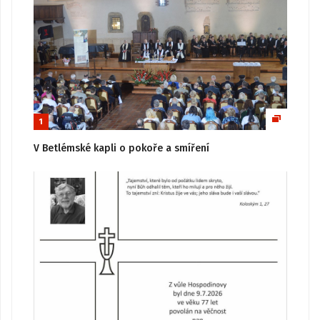
1
V Betlémské kapli o pokoře a smíření