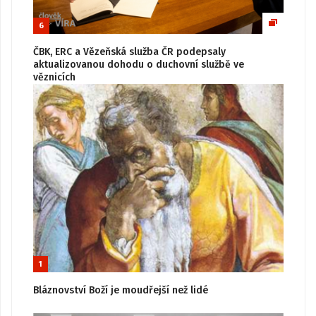
6
ČBK, ERC a Vězeňská služba ČR podepsaly
aktualizovanou dohodu o duchovní službě ve
věznicích
1
Bláznovství Boží je moudřejší než lidé