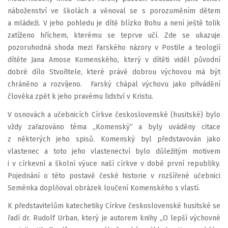
náboženství ve školách a věnoval se s porozuměním dětem
a mládeži. V jeho pohledu je dítě blízko Bohu a není ještě tolik
zatíženo hříchem, kterému se teprve učí. Zde se ukazuje
pozoruhodná shoda mezi Farského názory v Postile a teologií
dítěte Jana Amose Komenského, který v dítěti viděl původní
dobré dílo Stvořitele, které právě dobrou výchovou má být
chráněno a rozvíjeno. Farský chápal výchovu jako přivádění
člověka zpět k jeho pravému lidství v Kristu.
V osnovách a učebnicích Církve československé (husitské) bylo
vždy zařazováno téma „Komenský“ a byly uváděny citace
z některých jeho spisů. Komenský byl představován jako
vlastenec a toto jeho vlastenectví bylo důležitým motivem
i v církevní a školní výuce naší církve v době první republiky.
Pojednání o této postavě české historie v rozšířené učebnici
Seménka doplňoval obrázek loučení Komenského s vlastí.
K představitelům katechetiky Církve československé husitské se
řadí dr. Rudolf Urban, který je autorem knihy „O lepší výchovné