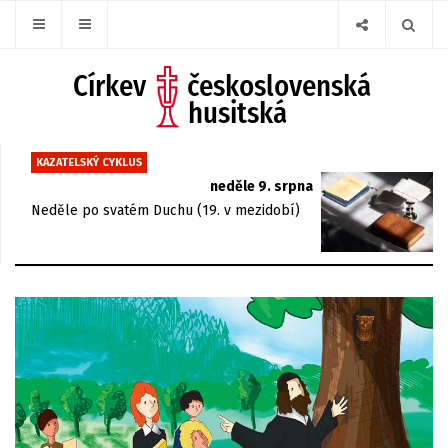
KAZATELSKÝ CYKLUS
neděle 9. srpna
Neděle po svatém Duchu (19. v mezidobí)