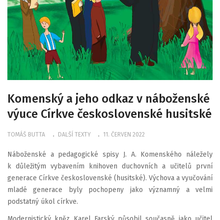
Komenský a jeho odkaz v náboženské
výuce Církve československé husitské
TOMÁŠ BUTTA
DALŠÍ TEXTY
11. ČERVEN 2022
Náboženské a pedagogické spisy J. A. Komenského náležely
k důležitým vybavením knihoven duchovních a učitelů první
generace Církve československé (husitské). Výchova a vyučování
mladé generace byly pochopeny jako významný a velmi
podstatný úkol církve.
Modernistický kněz Karel Farský působil současně jako učitel