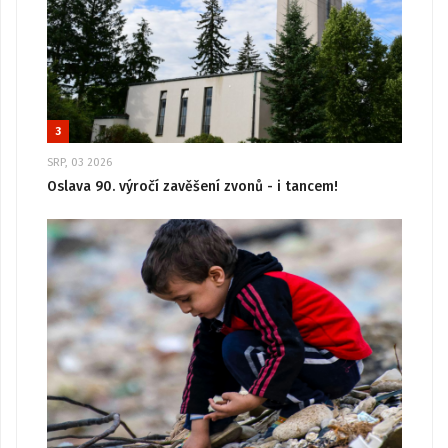
3
SRP, 03 2026
Oslava 90. výročí zavěšení zvonů - i tancem!