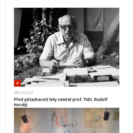
6
SRP, 04 2026
Před pětadvaceti lety zemřel prof. ThDr. Rudolf
Horský