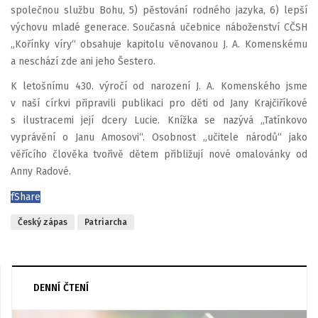
společnou službu Bohu, 5) pěstování rodného jazyka, 6) lepší
výchovu mladé generace. Současná učebnice náboženství CČSH
„Kořínky víry“ obsahuje kapitolu věnovanou J. A. Komenskému
a neschází zde ani jeho Šestero.
K letošnímu 430. výročí od narození J. A. Komenského jsme
v naší církvi připravili publikaci pro děti od Jany Krajčiříkové
s ilustracemi její dcery Lucie. Knížka se nazývá „Tatínkovo
vyprávění o Janu Amosovi“. Osobnost „učitele národů“ jako
věřícího člověka tvořivě dětem přibližují nové omalovánky od
Anny Radové.
f
Share
Český zápas
Patriarcha
DENNÍ ČTENÍ