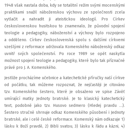
1948 však nastala doba, kdy se totalitní režim svými mocenskými
praktikami snažil náboženskou výchovu ze společnosti zcela
vytlačit a nahradit ji ateistickou ideologií. Pro Církev
československou husitskou to znamenalo, že původní spojení
teologie a pedagogiky, náboženství a výchovy bylo rozpojeno
a odděleno. Církev československá spolu s dalšími církvemi
vzešlými z reformace udržovala Komenského náboženský odkaz
uvnitř svých společenství. Po roce 1989 se opět naskytla
možnost spojení teologie a pedagogiky, které bylo tak příznačné
právě pro J. A. Komenského.
Jestliže procházíme učebnice a katechetické příručky naší církve
od počátku, tak můžeme rozpoznat, že nejčastěji je citováno
tzv. Komenského šestero, které je obsaženo ve spise Závěť
umírající matky Jednoty bratrské. Je to klasický katechetický
text, podobně jako tzv. Husovo sedmero (Hledej pravdu …).
Šestero stručně shrnuje odkaz Komenského působení i Jednoty
bratrské, ale i celé české reformace. Komenský nám odkazuje 1)
lásku k Boží pravdě, 2) Bibli svatou, 3) lásku k řádu a kázni, 4)