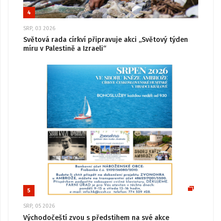
4
SRP, 03 2026
Světová rada církví připravuje akci „Světový týden
míru v Palestině a Izraeli“
5
SRP, 05 2026
Východočeští zvou s předstihem na své akce