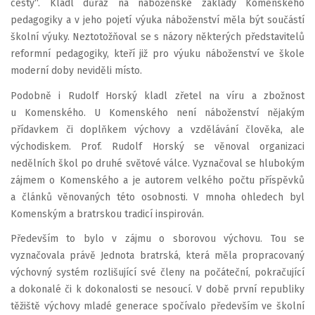
cesty“. Kladl důraz na náboženské základy Komenského
pedagogiky a v jeho pojetí výuka náboženství měla být součástí
školní výuky. Neztotožňoval se s názory některých představitelů
reformní pedagogiky, kteří již pro výuku náboženství ve škole
moderní doby neviděli místo.
Podobně i Rudolf Horský kladl zřetel na víru a zbožnost
u Komenského. U Komenského není náboženství nějakým
přídavkem či doplňkem výchovy a vzdělávání člověka, ale
východiskem. Prof. Rudolf Horský se věnoval organizaci
nedělních škol po druhé světové válce. Vyznačoval se hlubokým
zájmem o Komenského a je autorem velkého počtu příspěvků
a článků věnovaných této osobnosti. V mnoha ohledech byl
Komenským a bratrskou tradicí inspirován.
Především to bylo v zájmu o sborovou výchovu. Tou se
vyznačovala právě Jednota bratrská, která měla propracovaný
výchovný systém rozlišující své členy na počáteční, pokračující
a dokonalé či k dokonalosti se nesoucí. V době první republiky
těžiště výchovy mladé generace spočívalo především ve školní