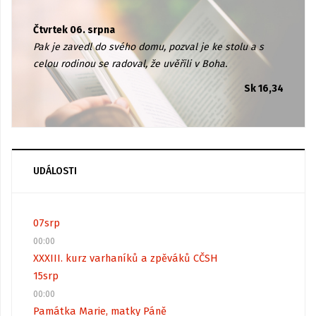
Čtvrtek 06. srpna
Pak je zavedl do svého domu, pozval je ke stolu a s
celou rodinou se radoval, že uvěřili v Boha.
Sk 16,34
UDÁLOSTI
07
srp
00:00
XXXIII. kurz varhaníků a zpěváků CČSH
15
srp
00:00
Památka Marie, matky Páně