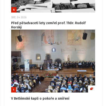
6
SRP, 04 2026
Před pětadvaceti lety zemřel prof. ThDr. Rudolf
Horský
1
V Betlémské kapli o pokoře a smíření