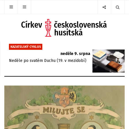
KAZATELSKÝ CYKLUS
neděle 9. srpna
Neděle po svatém Duchu (19. v mezidobí)