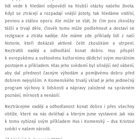
lidi vede k hledání odpovědí na hlubší otázky našeho života.
Když se ztrácejí a rozpadají vnější jistoty, tak hledáme vnitřní,
pevnou a stálou oporu. Ale může se stát, že čím jsou zkoušky
těžší a trvají déle, člověk tomu může podlehnout a dostaví se
rezignace a ztráta naděje. Ale máme zde příklady lidí z naší
historie, kteří dokázali aktivně čelit zkouškám a utrpení.
Neztratili naději a odhodlání konat dobro. Hus přispěl
k evropskému a světovému kulturnímu dědictví svým morálním
postojem a příkladem. Hlas jeho svědomí byl silnější než vábení,
aby dal přednost časným výhodám a pomíjivému dobru před
dobrem nejvyšším. A Komenského trvalý vklad je jeho jedinečný
program výchovy k lidskosti a nápravy založené na správném
poznání, mírnosti a nenásilí.
Neztrácejme naději a odhodlanost konat dobro i přes všechny
obtíže, které na nás doléhají a kterým jsme vystaveni. Jak nás
k tomu vybízejí svým příkladem Hus i Komenský – dva Kristovi
svědci v našem národě.