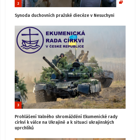
2
Synoda duchovních pražské diecéze v Nesuchyni
3
Prohlášení Valného shromáždění Ekumenické rady
církví k válce na Ukrajině a k situaci ukrajinských
uprchlíků