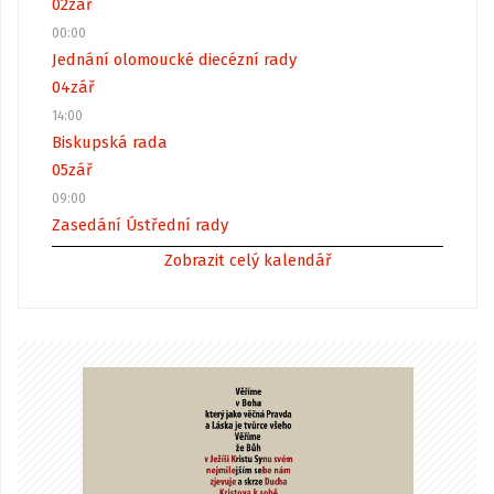
02
zář
00:00
Jednání olomoucké diecézní rady
04
zář
14:00
Biskupská rada
05
zář
09:00
Zasedání Ústřední rady
Zobrazit celý kalendář