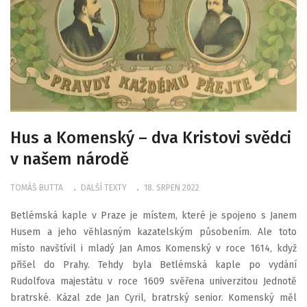
Hus a Komenský – dva Kristovi svědci
v našem národě
TOMÁŠ BUTTA
DALŠÍ TEXTY
18. SRPEN 2022
Betlémská kaple v Praze je místem, které je spojeno s Janem
Husem a jeho věhlasným kazatelským působením. Ale toto
místo navštívil i mladý Jan Amos Komenský v roce 1614, když
přišel do Prahy. Tehdy byla Betlémská kaple po vydání
Rudolfova majestátu v roce 1609 svěřena univerzitou Jednotě
bratrské. Kázal zde Jan Cyril, bratrský senior. Komenský měl