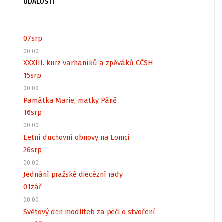
UDÁLOSTI
07
srp
00:00
XXXIII. kurz varhaníků a zpěváků CČSH
15
srp
00:00
Památka Marie, matky Páně
16
srp
00:00
Letní duchovní obnovy na Lomci
26
srp
00:00
Jednání pražské diecézní rady
01
zář
00:00
Světový den modliteb za péči o stvoření