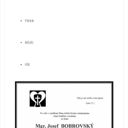
TÝDEN
MĚSÍC
VŠE