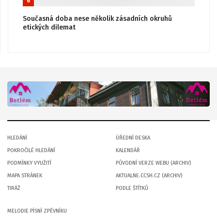
6
Současná doba nese několik zásadních okruhů
etických dilemat
HLEDÁNÍ
ÚŘEDNÍ DESKA
POKROČILÉ HLEDÁNÍ
KALENDÁŘ
PODMÍNKY VYUŽITÍ
PŮVODNÍ VERZE WEBU (ARCHIV)
MAPA STRÁNEK
AKTUALNE.CCSH.CZ (ARCHIV)
TIRÁŽ
PODLE ŠTÍTKŮ
MELODIE PÍSNÍ ZPĚVNÍKU