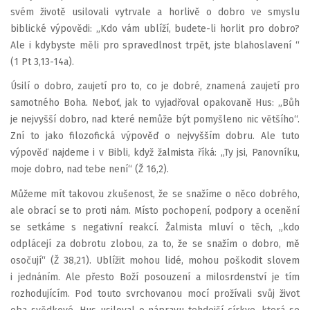
svém životě usilovali vytrvale a horlivě o dobro ve smyslu
biblické výpovědi: „Kdo vám ublíží, budete-li horlit pro dobro?
Ale i kdybyste měli pro spravedlnost trpět, jste blahoslavení “
(1 Pt 3,13-14a).
Úsilí o dobro, zaujetí pro to, co je dobré, znamená zaujetí pro
samotného Boha. Neboť, jak to vyjadřoval opakovaně Hus: „Bůh
je nejvyšší dobro, nad které nemůže být pomyšleno nic většího“.
Zní to jako filozofická výpověď o nejvyšším dobru. Ale tuto
výpověď najdeme i v Bibli, když žalmista říká: „Ty jsi, Panovníku,
moje dobro, nad tebe není“ (Ž 16,2).
Můžeme mít takovou zkušenost, že se snažíme o něco dobrého,
ale obrací se to proti nám. Místo pochopení, podpory a ocenění
se setkáme s negativní reakcí. Žalmista mluví o těch, „kdo
odplácejí za dobrotu zlobou, za to, že se snažím o dobro, mě
osočují“ (Ž 38,21). Ublížit mohou lidé, mohou poškodit slovem
i jednáním. Ale přesto Boží posouzení a milosrdenství je tím
rozhodujícím. Pod touto svrchovanou mocí prožívali svůj život