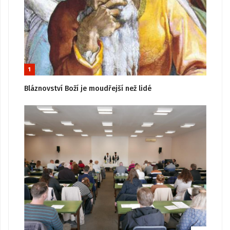
1
Bláznovství Boží je moudřejší než lidé