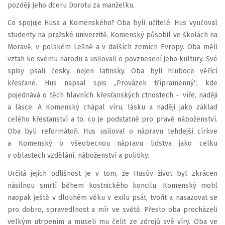
později jeho dceru Dorotu za manželku.
Co spojuje Husa a Komenského? Oba byli učitelé. Hus vyučoval
studenty na pražské univerzitě. Komenský působil ve školách na
Moravě, v polském Lešně a v dalších zemích Evropy. Oba měli
vztah ke svému národu a usilovali o povznesení jeho kultury. Své
spisy psali česky, nejen latinsky. Oba byli hluboce věřící
křesťané. Hus napsal spis „Provázek třípramenný“, kde
pojednává o těch hlavních křesťanských ctnostech – víře, naději
a lásce. A Komenský chápal víru, lásku a naději jako základ
celého křesťanství a to, co je podstatné pro pravé náboženství.
Oba byli reformátoři. Hus usiloval o nápravu tehdejší církve
a Komenský o všeobecnou nápravu lidstva jako celku
v oblastech vzdělání, náboženství a politiky.
Určitá jejich odlišnost je v tom, že Husův život byl zkrácen
násilnou smrtí během kostnického koncilu. Komenský mohl
naopak ještě v dlouhém věku v exilu psát, tvořit a nasazovat se
pro dobro, spravedlnost a mír ve světě. Přesto oba procházeli
velkým utrpením a museli mu čelit ze zdrojů své víry. Oba ve