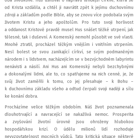
oba svědkové. Hus usiloval o nápravu tehdejší církve, která se
od Krista vzdálila, a chtěl ji navrátit zpět k jejímu duchovnímu
zdroji a základům podle Bible, aby se znovu více podobala svým
životem Kristu a jeho apoštolům. Pro tuto svoji horlivost
a oddanost Kristově pravdě musel Hus snášet těžké utrpení, jak
tělesné, tak i duševní. A Komenský nemohl působit ve své vlasti.
Mnohé ztratil, procházel těžkým vnějším i vnitřním utrpením.
Nesl bolest se svou zanikající církví, se svým podmaněným
národem i s lidstvem, nacházejícím se v bezvýchodném labyrintu
nenávisti a násilí. Ani Hus ani Komenský nebyli bezchybnými
a dokonalými lidmi, ale to, co spatřujeme na nich cenné, je, že
svůj život zaměřili k tomu, co jej přesahuje – k Bohu –
k duchovnímu základu všeho a odtud čerpali svoji naději a sílu
ke konání dobra.
Procházíme velice těžkým obdobím. Náš život poznamenala
dlouhotrvající a navracející se nakažlivá nemoc. Prosperita
a zvyšování životní úrovně jsou ohroženy hlubokou
hospodářskou krizí. O údělu milionů lidí rozhoduje
nevyzpytatelnost mocných vůdců. Tato kritická situace některé