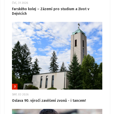
ČVC, 31 2026
Farského kolej – Zázemí pro studium a život v
Dejvicích
3
SRP, 03 2026
Oslava 90. výročí zavěšení zvonů - i tancem!