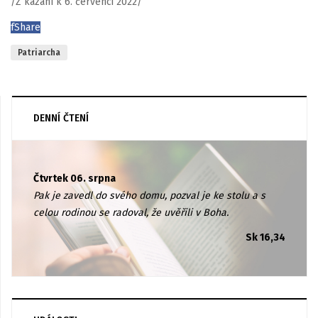
/Z kázání k 6. červenci 2022/
f
Share
Patriarcha
DENNÍ ČTENÍ
Čtvrtek 06. srpna
Pak je zavedl do svého domu, pozval je ke stolu a s
celou rodinou se radoval, že uvěřili v Boha.
Sk 16,34