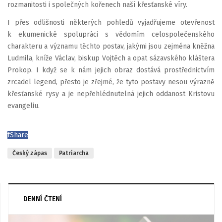
rozmanitosti i společných kořenech naší křesťanské víry.
I přes odlišnosti některých pohledů vyjadřujeme otevřenost
k ekumenické spolupráci s vědomím celospolečenského
charakteru a významu těchto postav, jakými jsou zejména kněžna
Ludmila, kníže Václav, biskup Vojtěch a opat sázavského kláštera
Prokop. I když se k nám jejich obraz dostává prostřednictvím
zrcadel legend, přesto je zřejmé, že tyto postavy nesou výrazně
křesťanské rysy a je nepřehlédnutelná jejich oddanost Kristovu
evangeliu.
f
Share
Český zápas
Patriarcha
DENNÍ ČTENÍ