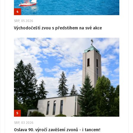
4
SRP, 05 2026
Východočeští zvou s předstihem na své akce
5
SRP, 03 2026
Oslava 90. výročí zavěšení zvonů - i tancem!