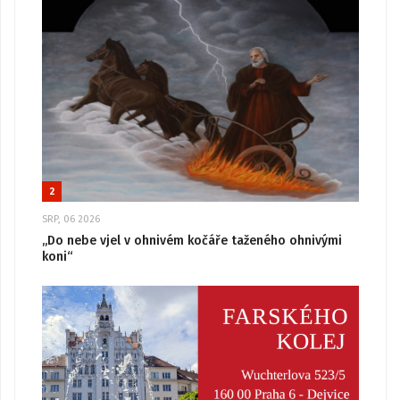
2
SRP, 06 2026
„Do nebe vjel v ohnivém kočáře taženého ohnivými
koni“