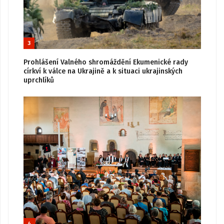
3
Prohlášení Valného shromáždění Ekumenické rady
církví k válce na Ukrajině a k situaci ukrajinských
uprchlíků
4