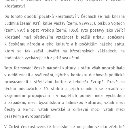
křesťanství.
Do tohoto období počátků křesťanství v Čechách se řadí kněžna
Ludmila (zemř. 921), kníže Václav (zemř. 929/935), biskup Vojtěch
(zemř. 997) a opat Prokop (zemř. 1053). Tyto postavy jako věřící
křesťané mají především vztažnost k Ježíši Kristu, současně
k českému národu a jeho kultuře a k počátkům našeho státu,
který se tak začal utvářet na křesťanských základech, na
hodnotách vycházejících z Ježíšova učení.
Toto formování české národní kultury a státu však neprobíhalo
v oddělenosti a vyčlenění, nýbrž v kontextu duchovně-politické
provázanosti i střetávání kultur v tehdejší Evropě. Právě na
těchto postavách z 10. století a jejich osudech se zrcadlí ve
vzájemném propojování i v napětích poměr mezi východem
a západem, mezi byzantskou a latinskou kulturou, vztah mezi
Čechy a Němci, vztah světské a církevní moci, vztah mezi
češstvím a evropanstvím.
V Církvi československé husitské se od jejího vzniku zřetelně