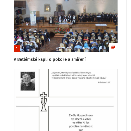
1
V Betlémské kapli o pokoře a smíření