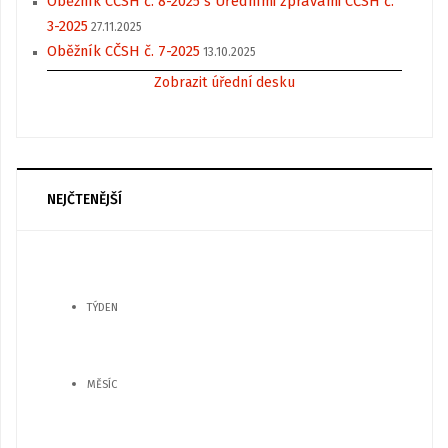
Oběžník CČSH č. 8-2025 s Úředními zprávami CČSH č.
3-2025
27.11.2025
Oběžník CČSH č. 7-2025
13.10.2025
Zobrazit úřední desku
NEJČTENĚJŠÍ
TÝDEN
MĚSÍC