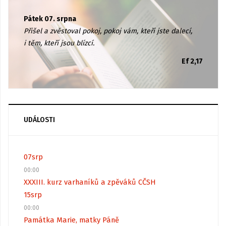
Pátek 07. srpna
Přišel a zvěstoval pokoj, pokoj vám, kteří jste dalecí,
i těm, kteří jsou blízcí.
Ef 2,17
UDÁLOSTI
07
srp
00:00
XXXIII. kurz varhaníků a zpěváků CČSH
15
srp
00:00
Památka Marie, matky Páně