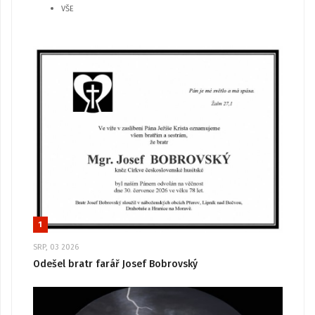
VŠE
1
SRP, 03 2026
Odešel bratr farář Josef Bobrovský