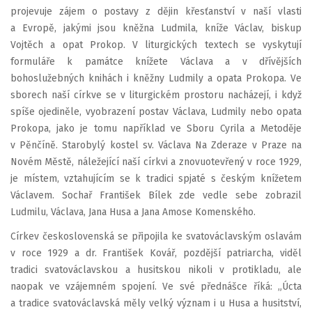
projevuje zájem o postavy z dějin křesťanství v naší vlasti
a Evropě, jakými jsou kněžna Ludmila, kníže Václav, biskup
Vojtěch a opat Prokop. V liturgických textech se vyskytují
formuláře k památce knížete Václava a v dřívějších
bohoslužebných knihách i kněžny Ludmily a opata Prokopa. Ve
sborech naší církve se v liturgickém prostoru nacházejí, i když
spíše ojediněle, vyobrazení postav Václava, Ludmily nebo opata
Prokopa, jako je tomu například ve Sboru Cyrila a Metoděje
v Pěnčíně. Starobylý kostel sv. Václava Na Zderaze v Praze na
Novém Městě, náležející naší církvi a znovuotevřený v roce 1929,
je místem, vztahujícím se k tradici spjaté s českým knížetem
Václavem. Sochař František Bílek zde vedle sebe zobrazil
Ludmilu, Václava, Jana Husa a Jana Amose Komenského.
Církev československá se připojila ke svatováclavským oslavám
v roce 1929 a dr. František Kovář, pozdější patriarcha, viděl
tradici svatováclavskou a husitskou nikoli v protikladu, ale
naopak ve vzájemném spojení. Ve své přednášce říká: „Úcta
a tradice svatováclavská měly velký význam i u Husa a husitství,