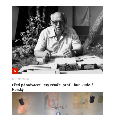
6
SRP, 04 2026
Před pětadvaceti lety zemřel prof. ThDr. Rudolf
Horský