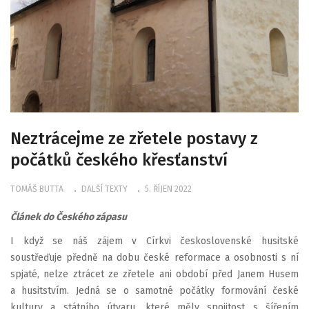
Neztrácejme ze zřetele postavy z
počátků českého křesťanství
TOMÁŠ BUTTA
DALŠÍ TEXTY
5. ŘÍJEN 2022
Článek do Českého zápasu
I když se náš zájem v Církvi československé husitské
soustřeďuje předně na dobu české reformace a osobnosti s ní
spjaté, nelze ztrácet ze zřetele ani období před Janem Husem
a husitstvím. Jedná se o samotné počátky formování české
kultury a státního útvaru, které měly spojitost s šířením