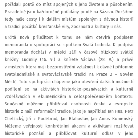
pořádali poutě do míst spojených s jeho životem a působením.
Pravidelně jsou každoročně pořádány poutě na Sázavu. Rozšiřme
tedy naše cesty i k dalším místům spojeným s dávnou historií
a tradicí počátků křesťanské víry, zbožnosti a kultury u nás.
Určitá nová příležitost k tomu se nám otevírá podpisem
memoranda o spolupráci se spolkem Svatá Ludmila. K podpisu
memoranda dochází v měsíci září v časové blízkosti svátků
kněžny Ludmily (16. 9.) a knížete Václava (28. 9.) a právě
v místech, která mají bezprostřední vztažnost k dávné i přítomné
svatoludmilské a svatováclavské tradici na Praze 2 – Novém
Městě. Tuto spolupráci chápeme jako otevření dalších možností
podílení se na aktivitách historicko-poznávacích a kulturně
vzdělávacích v ekumenickém a celospolečenském kontextu.
Současně můžeme přibližovat osobnosti české a evropské
historie z naší reformační tradice, jako je například Jan Hus, Petr
Chelčický, Jiří z Poděbrad, Jan Blahoslav, Jan Amos Komenský.
Můžeme veřejnosti konkrétními akcemi a aktivitami rozšiřovat
historické poznání a přibližovat kulturní odkaz v jeho