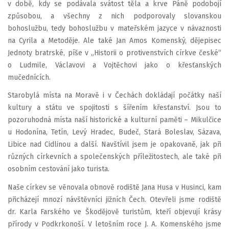
v době, kdy se podávala svátost těla a krve Páně podobojí
způsobou, a všechny z nich podporovaly slovanskou
bohoslužbu, tedy bohoslužbu v mateřském jazyce v návaznosti
na Cyrila a Metoděje. Ale také Jan Amos Komenský, dějepisec
Jednoty bratrské, píše v „Historii o protivenstvích církve české“
o Ludmile, Václavovi a Vojtěchovi jako o křesťanských
mučednících.
Starobylá místa na Moravě i v Čechách dokládají počátky naší
kultury a státu ve spojitosti s šířením křesťanství. Jsou to
pozoruhodná místa naší historické a kulturní paměti – Mikulčice
u Hodonína, Tetín, Levý Hradec, Budeč, Stará Boleslav, Sázava,
Libice nad Cidlinou a další. Navštívil jsem je opakovaně, jak při
různých církevních a společenských příležitostech, ale také při
osobním cestování jako turista.
Naše církev se věnovala obnově rodiště Jana Husa v Husinci, kam
přicházejí mnozí návštěvníci jižních Čech. Otevřeli jsme rodiště
dr. Karla Farského ve Škodějově turistům, kteří objevují krásy
přírody v Podkrkonoší. V letošním roce J. A. Komenského jsme