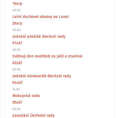
16
srp
00:00
Letní duchovní obnovy na Lomci
26
srp
00:00
Jednání pražské diecézní rady
01
zář
00:00
Světový den modliteb za péči o stvoření
02
zář
00:00
Jednání olomoucké diecézní rady
04
zář
14:00
Biskupská rada
05
zář
09:00
Zasedání Ústřední rady