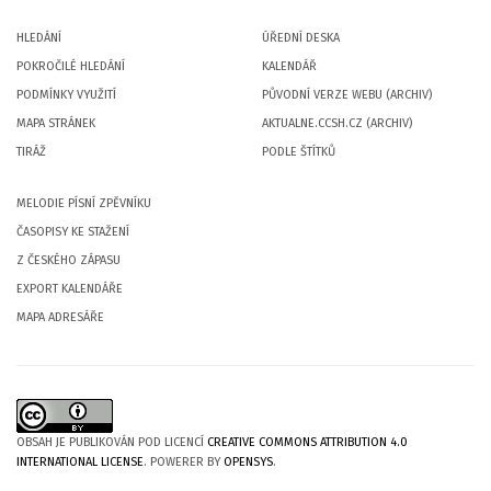
HLEDÁNÍ
ÚŘEDNÍ DESKA
POKROČILÉ HLEDÁNÍ
KALENDÁŘ
PODMÍNKY VYUŽITÍ
PŮVODNÍ VERZE WEBU (ARCHIV)
MAPA STRÁNEK
AKTUALNE.CCSH.CZ (ARCHIV)
TIRÁŽ
PODLE ŠTÍTKŮ
MELODIE PÍSNÍ ZPĚVNÍKU
ČASOPISY KE STAŽENÍ
Z ČESKÉHO ZÁPASU
EXPORT KALENDÁŘE
MAPA ADRESÁŘE
OBSAH JE PUBLIKOVÁN POD LICENCÍ
CREATIVE COMMONS ATTRIBUTION 4.0
INTERNATIONAL LICENSE
. POWERER BY
OPENSYS
.