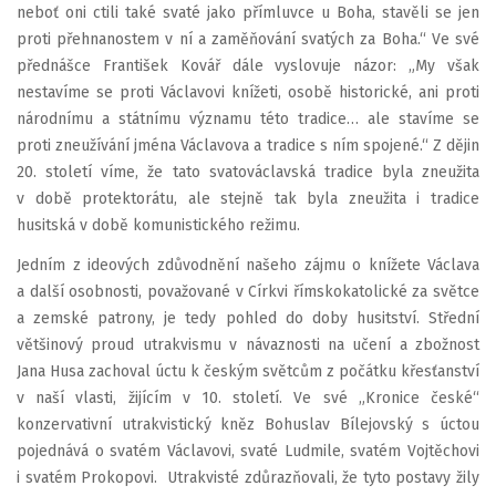
neboť oni ctili také svaté jako přímluvce u Boha, stavěli se jen
proti přehnanostem v ní a zaměňování svatých za Boha.“ Ve své
přednášce František Kovář dále vyslovuje názor: „My však
nestavíme se proti Václavovi knížeti, osobě historické, ani proti
národnímu a státnímu významu této tradice… ale stavíme se
proti zneužívání jména Václavova a tradice s ním spojené.“ Z dějin
20. století víme, že tato svatováclavská tradice byla zneužita
v době protektorátu, ale stejně tak byla zneužita i tradice
husitská v době komunistického režimu.
Jedním z ideových zdůvodnění našeho zájmu o knížete Václava
a další osobnosti, považované v Církvi římskokatolické za světce
a zemské patrony, je tedy pohled do doby husitství. Střední
většinový proud utrakvismu v návaznosti na učení a zbožnost
Jana Husa zachoval úctu k českým světcům z počátku křesťanství
v naší vlasti, žijícím v 10. století. Ve své „Kronice české“
konzervativní utrakvistický kněz Bohuslav Bílejovský s úctou
pojednává o svatém Václavovi, svaté Ludmile, svatém Vojtěchovi
i svatém Prokopovi. Utrakvisté zdůrazňovali, že tyto postavy žily