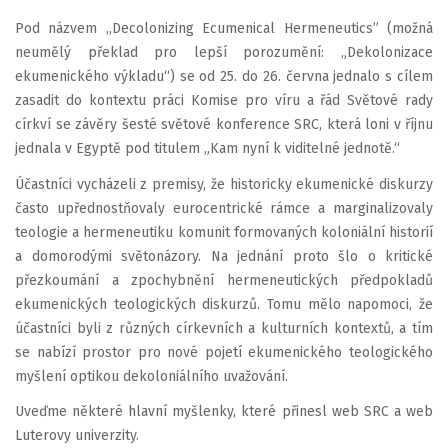
Pod názvem „Decolonizing Ecumenical Hermeneutics” (možná
neumělý překlad pro lepší porozumění: „Dekolonizace
ekumenického výkladu“) se od 25. do 26. června jednalo s cílem
zasadit do kontextu práci Komise pro víru a řád Světové rady
církví se závěry šesté světové konference SRC, která loni v říjnu
jednala v Egyptě pod titulem „Kam nyní k viditelné jednotě.“
Účastníci vycházeli z premisy, že historicky ekumenické diskurzy
často upřednostňovaly eurocentrické rámce a marginalizovaly
teologie a hermeneutiku komunit formovaných koloniální historií
a domorodými světonázory. Na jednání proto šlo o kritické
přezkoumání a zpochybnění hermeneutických předpokladů
ekumenických teologických diskurzů. Tomu mělo napomoci, že
účastníci byli z různých církevních a kulturních kontextů, a tím
se nabízí prostor pro nové pojetí ekumenického teologického
myšlení optikou dekoloniálního uvažování.
Uveďme některé hlavní myšlenky, které přinesl web SRC a web
Luterovy univerzity.