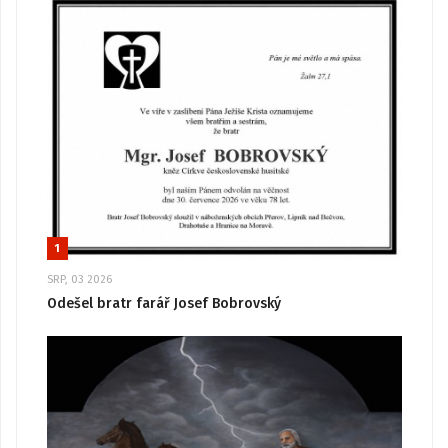
1
SRP, 03 2026
Odešel bratr farář Josef Bobrovský