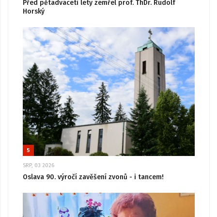
Před pětadvaceti lety zemřel prof. ThDr. Rudolf
Horský
5
SRP, 03 2026
Oslava 90. výročí zavěšení zvonů - i tancem!