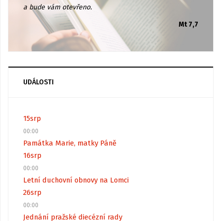
a bude vám otevřeno.
Mt 7,7
UDÁLOSTI
15
srp
00:00
Památka Marie, matky Páně
16
srp
00:00
Letní duchovní obnovy na Lomci
26
srp
00:00
Jednání pražské diecézní rady