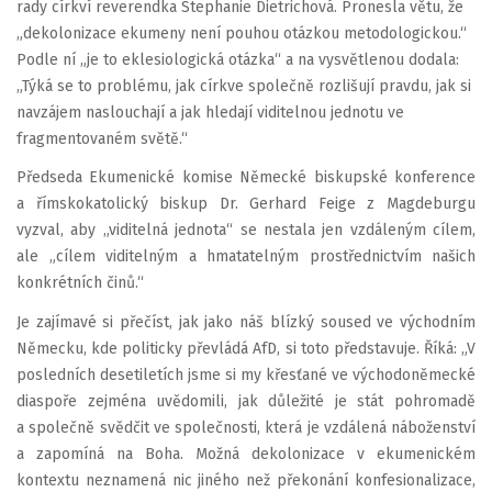
rady církví reverendka Stephanie Dietrichová. Pronesla větu, že
„dekolonizace ekumeny není pouhou otázkou metodologickou.“
Podle ní „je to eklesiologická otázka“ a na vysvětlenou dodala:
„Týká se to problému, jak církve společně rozlišují pravdu, jak si
navzájem naslouchají a jak hledají viditelnou jednotu ve
fragmentovaném světě.“
Předseda Ekumenické komise Německé biskupské konference
a římskokatolický biskup Dr. Gerhard Feige z Magdeburgu
vyzval, aby „viditelná jednota“ se nestala jen vzdáleným cílem,
ale „cílem viditelným a hmatatelným prostřednictvím našich
konkrétních činů.“
Je zajímavé si přečíst, jak jako náš blízký soused ve východním
Německu, kde politicky převládá AfD, si toto představuje. Říká: „V
posledních desetiletích jsme si my křesťané ve východoněmecké
diaspoře zejména uvědomili, jak důležité je stát pohromadě
a společně svědčit ve společnosti, která je vzdálená náboženství
a zapomíná na Boha. Možná dekolonizace v ekumenickém
kontextu neznamená nic jiného než překonání konfesionalizace,