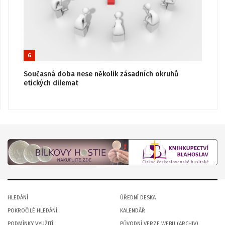
6
Současná doba nese několik zásadních okruhů
etických dilemat
HLEDÁNÍ
ÚŘEDNÍ DESKA
POKROČILÉ HLEDÁNÍ
KALENDÁŘ
PODMÍNKY VYUŽITÍ
PŮVODNÍ VERZE WEBU (ARCHIV)