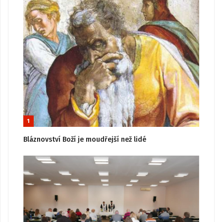
1
Bláznovství Boží je moudřejší než lidé