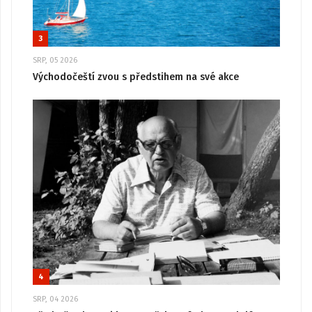
3
SRP, 05 2026
Východočeští zvou s předstihem na své akce
4
SRP, 04 2026