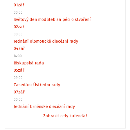
01
zář
00:00
Světový den modliteb za péči o stvoření
02
zář
00:00
Jednání olomoucké diecézní rady
04
zář
14:00
Biskupská rada
05
zář
09:00
Zasedání Ústřední rady
07
zář
00:00
Jednání brněnské diecézní rady
Zobrazit celý kalendář