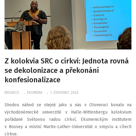
Z kolokvia SRC o církvi: Jednota rovná
se dekolonizace a překonání
konfesionalizace
REDAKCE
EKUMENA
1. ČERVENEC 2026
Shodou náhod se stejně jako u nás v Olomouci konalo na
východoněmecké univerzitě v Halle-Wittenbergu kolokvium
pořádané Světovou radou církví, Ekumenickým institutem
v Bossey a místní Martin-Luther-Universität o smyslu a cílech
církve.