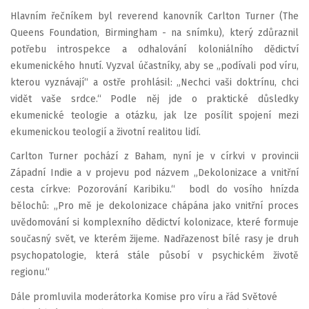
Hlavním řečníkem byl reverend kanovník Carlton Turner (The
Queens Foundation, Birmingham - na snímku), který zdůraznil
potřebu introspekce a odhalování koloniálního dědictví
ekumenického hnutí. Vyzval účastníky, aby se „podívali pod víru,
kterou vyznávají“ a ostře prohlásil: „Nechci vaši doktrínu, chci
vidět vaše srdce.“ Podle něj jde o praktické důsledky
ekumenické teologie a otázku, jak lze posílit spojení mezi
ekumenickou teologií a životní realitou lidí.
Carlton Turner pochází z Baham, nyní je v církvi v provincii
Západní Indie a v projevu pod názvem „Dekolonizace a vnitřní
cesta církve: Pozorování Karibiku.“ bodl do vosího hnízda
bělochů: „Pro mě je dekolonizace chápána jako vnitřní proces
uvědomování si komplexního dědictví kolonizace, které formuje
současný svět, ve kterém žijeme. Nadřazenost bílé rasy je druh
psychopatologie, která stále působí v psychickém životě
regionu.“
Dále promluvila moderátorka Komise pro víru a řád Světové