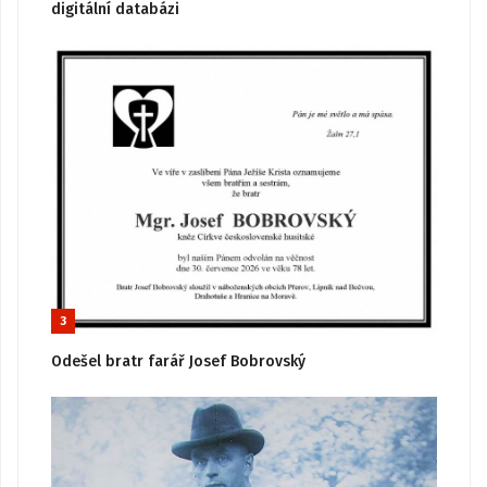
digitální databázi
3
Odešel bratr farář Josef Bobrovský