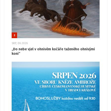
2
SRP, 06 2026
„Do nebe vjel v ohnivém kočáře taženého ohnivými
koni“