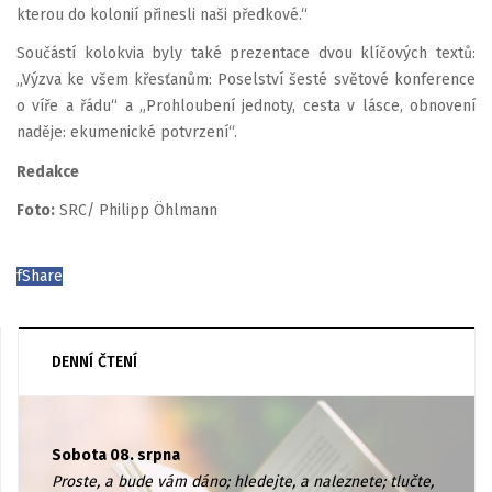
kterou do kolonií přinesli naši předkové.“
Součástí kolokvia byly také prezentace dvou klíčových textů:
„Výzva ke všem křesťanům: Poselství šesté světové konference
o víře a řádu“ a „Prohloubení jednoty, cesta v lásce, obnovení
naděje: ekumenické potvrzení“.
Redakce
Foto:
SRC/ Philipp Öhlmann
f
Share
DENNÍ ČTENÍ
Sobota 08. srpna
Proste, a bude vám dáno; hledejte, a naleznete; tlučte,