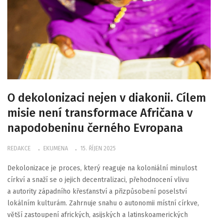
O dekolonizaci nejen v diakonii. Cílem
misie není transformace Afričana v
napodobeninu černého Evropana
REDAKCE
EKUMENA
15. ŘÍJEN 2025
Dekolonizace je proces, který reaguje na koloniální minulost
církví a snaží se o jejich decentralizaci, přehodnocení vlivu
a autority západního křesťanství a přizpůsobení poselství
lokálním kulturám. Zahrnuje snahu o autonomii místní církve,
větší zastoupení afrických, asijských a latinskoamerických