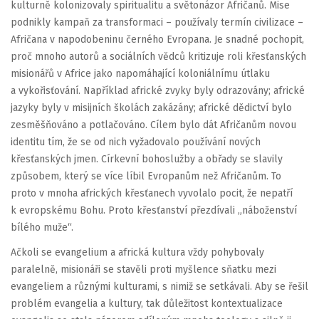
kulturně kolonizovaly spiritualitu a světonázor Afričanů. Mise
podnikly kampaň za transformaci – používaly termín civilizace –
Afričana v napodobeninu černého Evropana. Je snadné pochopit,
proč mnoho autorů a sociálních vědců kritizuje roli křesťanských
misionářů v Africe jako napomáhající koloniálnímu útlaku
a vykořisťování. Například africké zvyky byly odrazovány; africké
jazyky byly v misijních školách zakázány; africké dědictví bylo
zesměšňováno a potlačováno. Cílem bylo dát Afričanům novou
identitu tím, že se od nich vyžadovalo používání nových
křesťanských jmen. Církevní bohoslužby a obřady se slavily
způsobem, který se více líbil Evropanům než Afričanům. To
proto v mnoha afrických křesťanech vyvolalo pocit, že nepatří
k evropskému Bohu. Proto křesťanství přezdívali „náboženství
bílého muže“.
Ačkoli se evangelium a africká kultura vždy pohybovaly
paralelně, misionáři se stavěli proti myšlence sňatku mezi
evangeliem a různými kulturami, s nimiž se setkávali. Aby se řešil
problém evangelia a kultury, tak důležitost kontextualizace