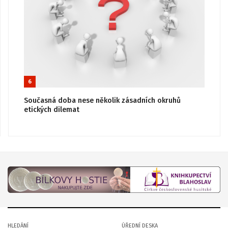
6
Současná doba nese několik zásadních okruhů
etických dilemat
HLEDÁNÍ
ÚŘEDNÍ DESKA