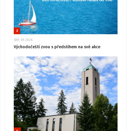
3
SRP, 05 2026
Východočeští zvou s předstihem na své akce
4