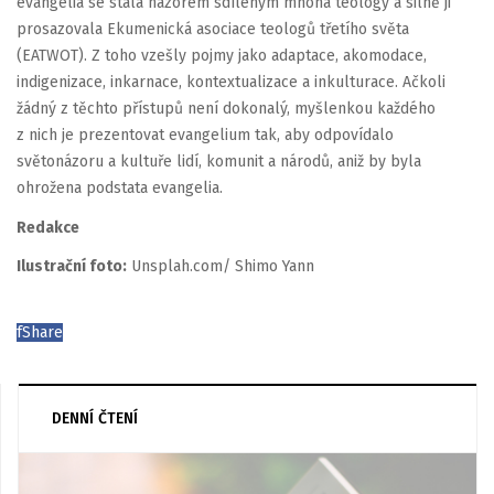
evangelia se stala názorem sdíleným mnoha teology a silně ji
prosazovala Ekumenická asociace teologů třetího světa
(EATWOT). Z toho vzešly pojmy jako adaptace, akomodace,
indigenizace, inkarnace, kontextualizace a inkulturace. Ačkoli
žádný z těchto přístupů není dokonalý, myšlenkou každého
z nich je prezentovat evangelium tak, aby odpovídalo
světonázoru a kultuře lidí, komunit a národů, aniž by byla
ohrožena podstata evangelia.
Redakce
Ilustrační foto:
Unsplah.com/ Shimo Yann
f
Share
DENNÍ ČTENÍ