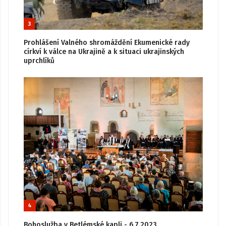
3
Prohlášení Valného shromáždění Ekumenické rady
církví k válce na Ukrajině a k situaci ukrajinských
uprchlíků
4
Bohoslužba v Betlémské kapli - 6.7.2023