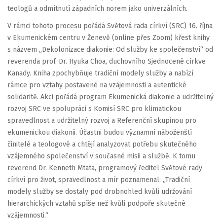
teologů a odmítnutí západních norem jako univerzálních.
V rámci tohoto procesu pořádá Světová rada církví (SRC) 16. října
v Ekumenickém centru v Ženevě (online přes Zoom) křest knihy
s názvem „Dekolonizace diakonie: Od služby ke společenství“ od
reverenda prof. Dr. Hyuka Choa, duchovního Sjednocené církve
Kanady. Kniha zpochybňuje tradiční modely služby a nabízí
rámce pro vztahy postavené na vzájemnosti a autentické
solidaritě. Akci pořádá program Ekumenická diakonie a udržitelný
rozvoj SRC ve spolupráci s Komisí SRC pro klimatickou
spravedlnost a udržitelný rozvoj a Referenční skupinou pro
ekumenickou diakonii. Účastni budou významní náboženští
činitelé a teologové a chtějí analyzovat potřebu skutečného
vzájemného společenství v současné misii a službě. K tomu
reverend Dr. Kenneth Mtata, programový ředitel Světové rady
církví pro život, spravedlnost a mír poznamenal: „Tradiční
modely služby se dostaly pod drobnohled kvůli udržování
hierarchických vztahů spíše než kvůli podpoře skutečné
vzájemnosti.“