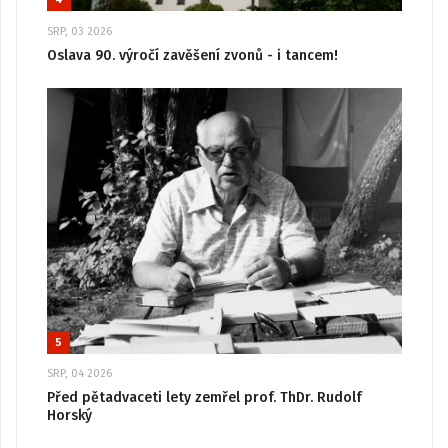
SRP, 03 2026
Oslava 90. výročí zavěšení zvonů - i tancem!
5
SRP, 04 2026
Před pětadvaceti lety zemřel prof. ThDr. Rudolf
Horský