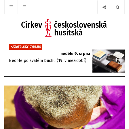
KAZATELSKÝ CYKLUS
neděle 9. srpna
Neděle po svatém Duchu (19. v mezidobí)