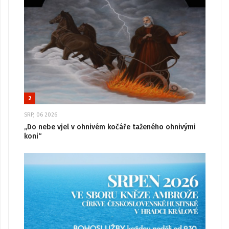
2
SRP, 06 2026
„Do nebe vjel v ohnivém kočáře taženého ohnivými
koni“