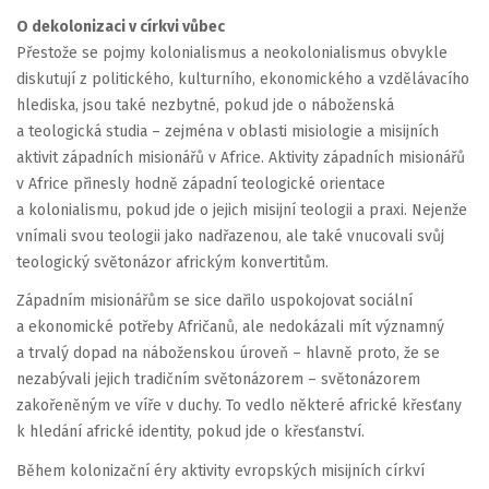
O dekolonizaci v církvi vůbec
Přestože se pojmy kolonialismus a neokolonialismus obvykle
diskutují z politického, kulturního, ekonomického a vzdělávacího
hlediska, jsou také nezbytné, pokud jde o náboženská
a teologická studia – zejména v oblasti misiologie a misijních
aktivit západních misionářů v Africe. Aktivity západních misionářů
v Africe přinesly hodně západní teologické orientace
a kolonialismu, pokud jde o jejich misijní teologii a praxi. Nejenže
vnímali svou teologii jako nadřazenou, ale také vnucovali svůj
teologický světonázor africkým konvertitům.
Západním misionářům se sice dařilo uspokojovat sociální
a ekonomické potřeby Afričanů, ale nedokázali mít významný
a trvalý dopad na náboženskou úroveň – hlavně proto, že se
nezabývali jejich tradičním světonázorem – světonázorem
zakořeněným ve víře v duchy. To vedlo některé africké křesťany
k hledání africké identity, pokud jde o křesťanství.
Během kolonizační éry aktivity evropských misijních církví