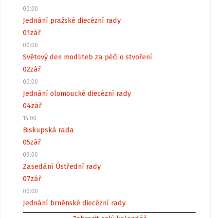
00:00
Jednání pražské diecézní rady
01
zář
00:00
Světový den modliteb za péči o stvoření
02
zář
00:00
Jednání olomoucké diecézní rady
04
zář
14:00
Biskupská rada
05
zář
09:00
Zasedání Ústřední rady
07
zář
00:00
Jednání brněnské diecézní rady