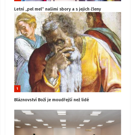
Letní „pel mel“ našimi sbory a s jejich členy
1
Bláznovství Boží je moudřejší než lidé