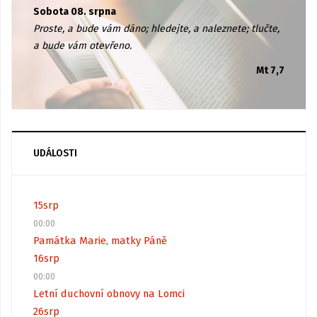
Sobota 08. srpna
Proste, a bude vám dáno; hledejte, a naleznete; tlučte,
a bude vám otevřeno.
Mt 7,7
UDÁLOSTI
15
srp
00:00
Památka Marie, matky Páně
16
srp
00:00
Letní duchovní obnovy na Lomci
26
srp