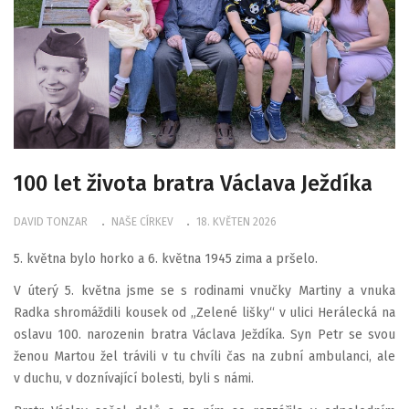
100 let života bratra Václava Ježdíka
DAVID TONZAR
NAŠE CÍRKEV
18. KVĚTEN 2026
5. května bylo horko a 6. května 1945 zima a pršelo.
V úterý 5. května jsme se s rodinami vnučky Martiny a vnuka
Radka shromáždili kousek od „Zelené lišky“ v ulici Herálecká na
oslavu 100. narozenin bratra Václava Ježdíka. Syn Petr se svou
ženou Martou žel trávili v tu chvíli čas na zubní ambulanci, ale
v duchu, v doznívající bolesti, byli s námi.