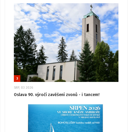
3
SRP, 03 2026
Oslava 90. výročí zavěšení zvonů - i tancem!