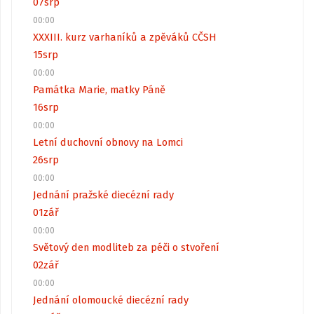
07
srp
00:00
XXXIII. kurz varhaníků a zpěváků CČSH
15
srp
00:00
Památka Marie, matky Páně
16
srp
00:00
Letní duchovní obnovy na Lomci
26
srp
00:00
Jednání pražské diecézní rady
01
zář
00:00
Světový den modliteb za péči o stvoření
02
zář
00:00
Jednání olomoucké diecézní rady