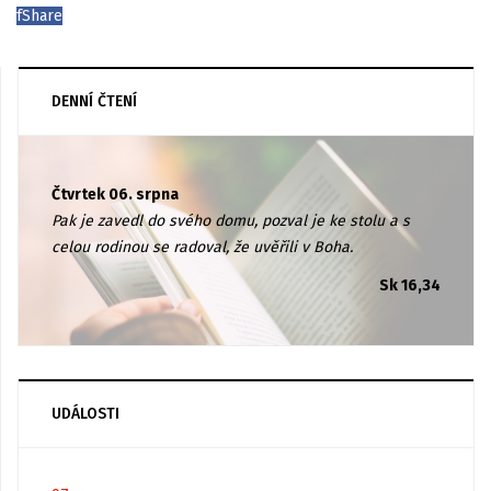
f
Share
DENNÍ ČTENÍ
Čtvrtek 06. srpna
Pak je zavedl do svého domu, pozval je ke stolu a s
celou rodinou se radoval, že uvěřili v Boha.
Sk 16,34
UDÁLOSTI