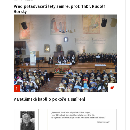
Před pětadvaceti lety zemřel prof. ThDr. Rudolf
Horský
1
V Betlémské kapli o pokoře a smíření