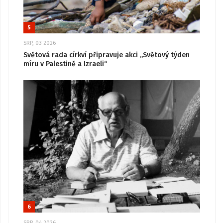
5
SRP, 03 2026
Světová rada církví připravuje akci „Světový týden
míru v Palestině a Izraeli“
6
SRP, 04 2026