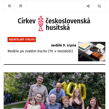
KAZATELSKÝ CYKLUS
neděle 9. srpna
Neděle po svatém Duchu (19. v mezidobí)