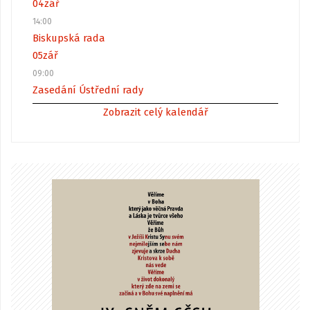
04
zář
14:00
Biskupská rada
05
zář
09:00
Zasedání Ústřední rady
Zobrazit celý kalendář