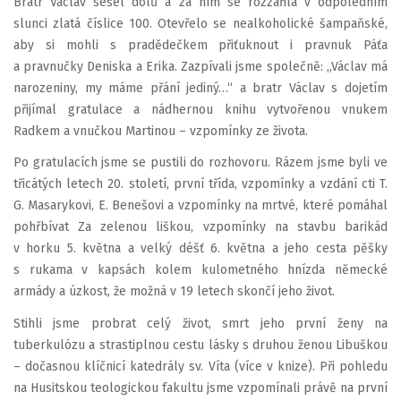
Bratr Václav sešel dolů a za ním se rozzářila v odpoledním
slunci zlatá číslice 100. Otevřelo se nealkoholické šampaňské,
aby si mohli s pradědečkem přiťuknout i pravnuk Páťa
a pravnučky Deniska a Erika. Zazpívali jsme společně: „Václav má
narozeniny, my máme přání jediný…“ a bratr Václav s dojetím
přijímal gratulace a nádhernou knihu vytvořenou vnukem
Radkem a vnučkou Martinou – vzpomínky ze života.
Po gratulacích jsme se pustili do rozhovoru. Rázem jsme byli ve
třicátých letech 20. století, první třída, vzpomínky a vzdání cti T.
G. Masarykovi, E. Benešovi a vzpomínky na mrtvé, které pomáhal
pohřbívat Za zelenou liškou, vzpomínky na stavbu barikád
v horku 5. května a velký déšť 6. května a jeho cesta pěšky
s rukama v kapsách kolem kulometného hnízda německé
armády a úzkost, že možná v 19 letech skončí jeho život.
Stihli jsme probrat celý život, smrt jeho první ženy na
tuberkulózu a strastiplnou cestu lásky s druhou ženou Libuškou
– dočasnou klíčnicí katedrály sv. Víta (více v knize). Při pohledu
na Husitskou teologickou fakultu jsme vzpomínali právě na první