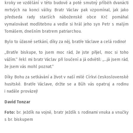
kroky ve vzdělání v této budově a poté smutný příběh dvanácti
mrtvých na konci války. Bratr Václav pak vzpomínal, jak jako
předseda rady starších náboženské obce Krč pomáhal
vymalovávat modlitebnu a vedle si hrál jeho syn Petr s malým
Tomášem, dnešním bratrem patriarchou.
Bylo to úžasné setkání, díky za něj, bratře Václave a celá rodino!
„Bratře biskupe, to jsem moc rád, že jste přijel, moc si toho
vážím.“ řekl mi bratr Václav při loučení a já odvětil: „...já jsem rád,
že jsem vás mohl poznat.“
Díky Bohu za setkávání a život v naší milé Církvi československé
husitské. Bratře Václave, držte se a Bůh vás opatruj a rodinu
i nadále provázej!
David Tonzar
Foto:
br. Ježdík na vojně, bratr Ježdík s rodinami vnuka a vnučky
s br. biskupem