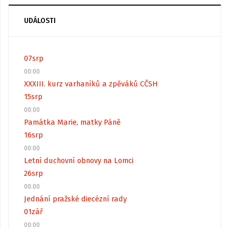
UDÁLOSTI
07
srp
00:00
XXXIII. kurz varhaníků a zpěváků CČSH
15
srp
00:00
Památka Marie, matky Páně
16
srp
00:00
Letní duchovní obnovy na Lomci
26
srp
00:00
Jednání pražské diecézní rady
01
zář
00:00