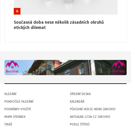
6
Současná doba nese několik zásadních okruhů
etických dilemat
HLEDÁNÍ
ÚŘEDNÍ DESKA
POKROČILÉ HLEDÁNÍ
KALENDÁŘ
PODMÍNKY VYUŽITÍ
PŮVODNÍ VERZE WEBU (ARCHIV)
MAPA STRÁNEK
AKTUALNE.CCSH.CZ (ARCHIV)
TIRÁŽ
PODLE ŠTÍTKŮ