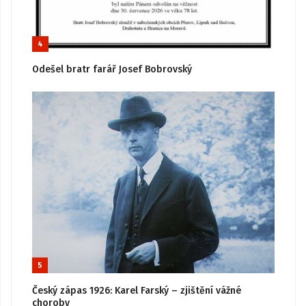
4
Odešel bratr farář Josef Bobrovský
5
Český zápas 1926: Karel Farský – zjištění vážné
choroby