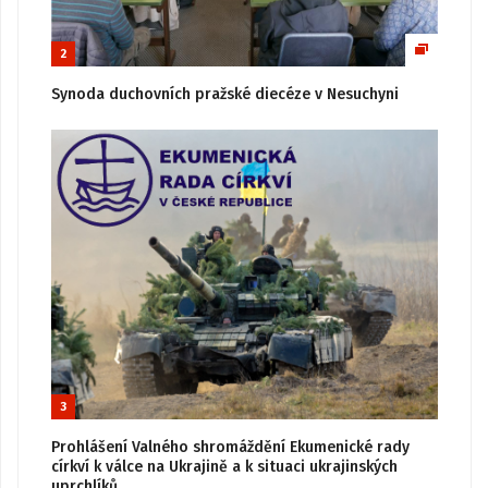
2
Synoda duchovních pražské diecéze v Nesuchyni
3
Prohlášení Valného shromáždění Ekumenické rady
církví k válce na Ukrajině a k situaci ukrajinských
uprchlíků