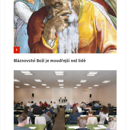
1
Bláznovství Boží je moudřejší než lidé