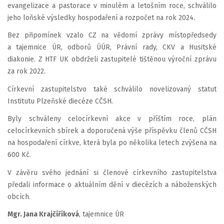
evangelizace a pastorace v minulém a letošním roce, schválilo
jeho loňské výsledky hospodaření a rozpočet na rok 2024.
Bez připomínek vzalo CZ na vědomí zprávy místopředsedy
a tajemnice ÚR, odborů ÚÚR, Právní rady, CKV a Husitské
diakonie. Z HTF UK obdrželi zastupitelé tištěnou výroční zprávu
za rok 2022.
Církevní zastupitelstvo také schválilo novelizovaný statut
Institutu Plzeňské diecéze CČSH.
Byly schváleny celocírkevní akce v příštím roce, plán
celocírkevních sbírek a doporučená výše příspěvku členů CČSH
na hospodaření církve, která byla po několika letech zvýšena na
600 Kč.
V závěru svého jednání si členové církevního zastupitelstva
předali informace o aktuálním dění v diecézích a náboženských
obcích.
Mgr. Jana Krajčiříková
, tajemnice ÚR