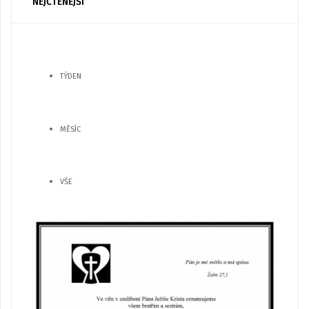
NEJČTENĚJŠÍ
TÝDEN
MĚSÍC
VŠE