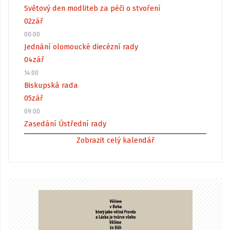
Světový den modliteb za péči o stvoření
02
zář
00:00
Jednání olomoucké diecézní rady
04
zář
14:00
Biskupská rada
05
zář
09:00
Zasedání Ústřední rady
Zobrazit celý kalendář