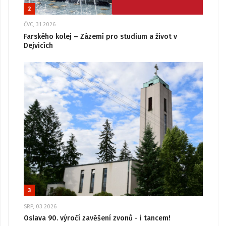
2
ČVC, 31 2026
Farského kolej – Zázemí pro studium a život v
Dejvicích
3
SRP, 03 2026
Oslava 90. výročí zavěšení zvonů - i tancem!