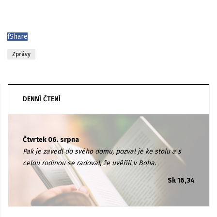
f
Share
Zprávy
DENNÍ ČTENÍ
Čtvrtek 06. srpna
Pak je zavedl do svého domu, pozval je ke stolu a s
celou rodinou se radoval, že uvěřili v Boha.
Sk 16,34