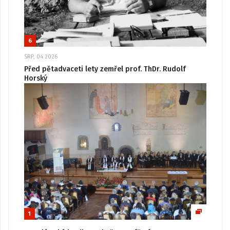
6
SRP, 04 2026
Před pětadvaceti lety zemřel prof. ThDr. Rudolf
Horský
1