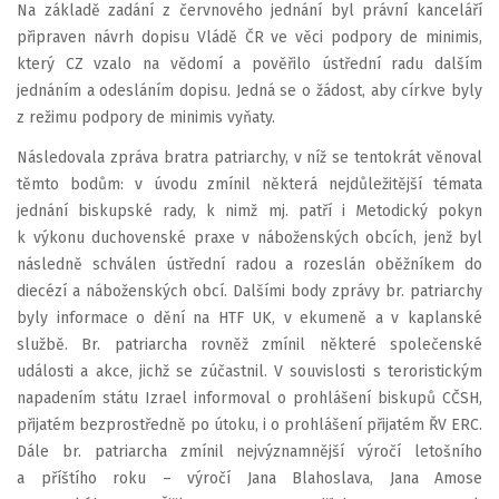
Na základě zadání z červnového jednání byl právní kanceláří
připraven návrh dopisu Vládě ČR ve věci podpory de minimis,
který CZ vzalo na vědomí a pověřilo ústřední radu dalším
jednáním a odesláním dopisu. Jedná se o žádost, aby církve byly
z režimu podpory de minimis vyňaty.
Následovala zpráva bratra patriarchy, v níž se tentokrát věnoval
těmto bodům: v úvodu zmínil některá nejdůležitější témata
jednání biskupské rady, k nimž mj. patří i Metodický pokyn
k výkonu duchovenské praxe v náboženských obcích, jenž byl
následně schválen ústřední radou a rozeslán oběžníkem do
diecézí a náboženských obcí. Dalšími body zprávy br. patriarchy
byly informace o dění na HTF UK, v ekumeně a v kaplanské
službě. Br. patriarcha rovněž zmínil některé společenské
události a akce, jichž se zúčastnil. V souvislosti s teroristickým
napadením státu Izrael informoval o prohlášení biskupů CČSH,
přijatém bezprostředně po útoku, i o prohlášení přijatém ŘV ERC.
Dále br. patriarcha zmínil nejvýznamnější výročí letošního
a příštího roku – výročí Jana Blahoslava, Jana Amose