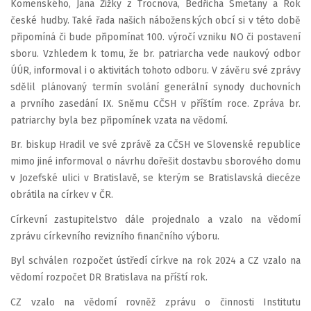
Komenského, Jana Žižky z Trocnova, Bedřicha Smetany a Rok
české hudby. Také řada našich náboženských obcí si v této době
připomíná či bude připomínat 100. výročí vzniku NO či postavení
sboru. Vzhledem k tomu, že br. patriarcha vede naukový odbor
ÚÚR, informoval i o aktivitách tohoto odboru. V závěru své zprávy
sdělil plánovaný termín svolání generální synody duchovních
a prvního zasedání IX. Sněmu CČSH v příštím roce. Zpráva br.
patriarchy byla bez připomínek vzata na vědomí.
Br. biskup Hradil ve své zprávě za CČSH ve Slovenské republice
mimo jiné informoval o návrhu dořešit dostavbu sborového domu
v Jozefské ulici v Bratislavě, se kterým se Bratislavská diecéze
obrátila na církev v ČR.
Církevní zastupitelstvo dále projednalo a vzalo na vědomí
zprávu církevního revizního finančního výboru.
Byl schválen rozpočet ústředí církve na rok 2024 a CZ vzalo na
vědomí rozpočet DR Bratislava na příští rok.
CZ vzalo na vědomí rovněž zprávu o činnosti Institutu