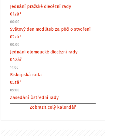
Jednání pražské diecézní rady
01
zář
00:00
Světový den modliteb za péči o stvoření
02
zář
00:00
Jednání olomoucké diecézní rady
04
zář
14:00
Biskupská rada
05
zář
09:00
Zasedání Ústřední rady
Zobrazit celý kalendář