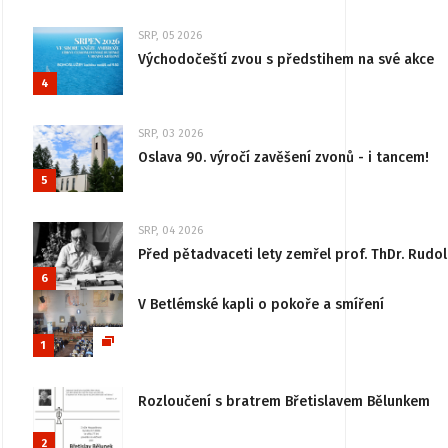
SRP, 05 2026
Východočeští zvou s předstihem na své akce
4
SRP, 03 2026
Oslava 90. výročí zavěšení zvonů - i tancem!
5
SRP, 04 2026
Před pětadvaceti lety zemřel prof. ThDr. Rudo
6
V Betlémské kapli o pokoře a smíření
1
Rozloučení s bratrem Břetislavem Bělunkem
2