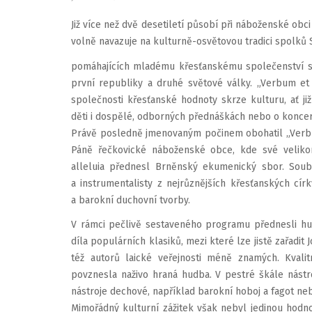
Již více než dvě desetiletí působí při náboženské ob
volně navazuje na kulturně-osvětovou tradici spolků
pomáhajících mladému křesťanskému společenství s mi
první republiky a druhé světové války. „Verbum et 
společnosti křesťanské hodnoty skrze kulturu, ať ji
děti i dospělé, odborných přednáškách nebo o koncer
Právě posledně jmenovaným počinem obohatil „Verb
Páně řečkovické náboženské obce, kde své veliko
alleluia přednesl Brněnský ekumenický sbor. Soub
a instrumentalisty z nejrůznějších křesťanských cír
a barokní duchovní tvorby.
V rámci pečlivě sestaveného programu přednesli h
díla populárních klasiků, mezi které lze jistě zařadi
též autorů laické veřejnosti méně znamých. Kvali
povznesla naživo hraná hudba. V pestré škále nástro
nástroje dechové, například barokní hoboj a fagot neb
Mimořádný kulturní zážitek však nebyl jedinou ho