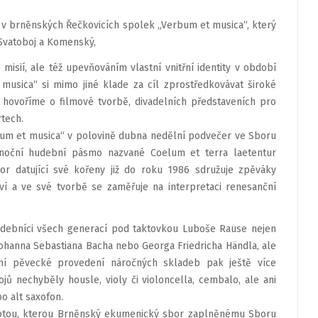
ci v brněnských Řečkovicích spolek „Verbum et musica“, který
 Svatoboj a Komenský,
sií, ale též upevňováním vlastní vnitřní identity v období
musica“ si mimo jiné klade za cíl zprostředkovávat široké
ž hovoříme o filmové tvorbě, divadelních představeních pro
tech.
um et musica“ v polovině dubna nedělní podvečer ve Sboru
noční hudební pásmo nazvané Coelum et terra laetentur
or datující své kořeny již do roku 1986 sdružuje zpěváky
kví a ve své tvorbě se zaměřuje na interpretaci renesanční
udebníci všech generací pod taktovkou Luboše Rause nejen
t Johanna Sebastiana Bacha nebo Georga Friedricha Händla, ale
tní pěvecké provedení náročných skladeb pak ještě více
jů nechyběly housle, violy či violoncella, cembalo, ale ani
o alt saxofon.
dnotou, kterou Brněnský ekumenický sbor zaplněnému Sboru