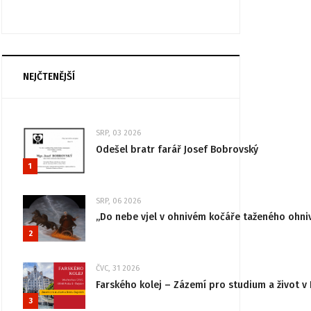
NEJČTENĚJŠÍ
SRP, 03 2026
Odešel bratr farář Josef Bobrovský
1
SRP, 06 2026
„Do nebe vjel v ohnivém kočáře taženého ohni
2
ČVC, 31 2026
Farského kolej – Zázemí pro studium a život v 
3