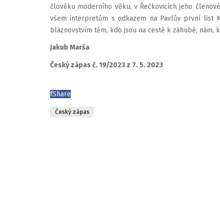
člověku moderního věku, v Řečkovicích jeho členové
všem interpretům s odkazem na Pavlův první list Kor
bláznovstvím těm, kdo jsou na cestě k záhubě; nám, kt
Jakub Marša
Český zápas č. 19/2023 z 7. 5. 2023
f
Share
Český zápas