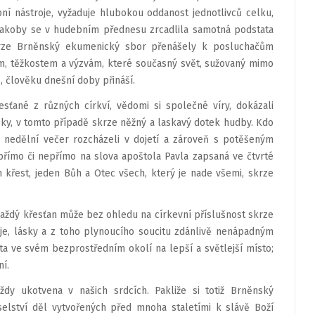
ní nástroje, vyžaduje hlubokou oddanost jednotlivců celku,
Jakoby se v hudebním přednesu zrcadlila samotná podstata
krze Brněnský ekumenický sbor přenášely k posluchačům
m, těžkostem a výzvám, které současný svět, sužovaný mimo
, člověku dnešní doby přináší.
esťané z různých církví, vědomi si společné víry, dokázali
sky, v tomto případě skrze něžný a laskavý dotek hudby. Kdo
 v nedělní večer rozcházeli v dojetí a zároveň s potěšeným
římo či nepřímo na slova apoštola Pavla zapsaná ve čtvrté
en křest, jeden Bůh a Otec všech, který je nade všemi, skrze
aždý křesťan může bez ohledu na církevní příslušnost skrze
aděje, lásky a z toho plynoucího soucitu zdánlivě nenápadným
a ve svém bezprostředním okolí na lepší a světlejší místo;
ní.
dy ukotvena v našich srdcích. Pakliže si totiž Brněnský
elství děl vytvořených před mnoha staletími k slávě Boží