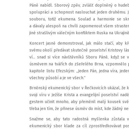
Páně nabídl. Sborový zpěv, zvlášť doplněný o hudeb
spolupráci a schopnost naslouchat jeden druhému. 
souboru, totiž ekumena. Soulad a harmonie se s
a dávaly alespoň na chvíli zapomenout všem straste
jiné strašlivým válečným konfliktem Ruska na Ukrajině
Koncert jasně demonstroval, jak málo stačí, aby kř
svému okolí předávat skutečné poselství Kristovy lá
ví... snad si více návštěvníků Sboru Páně, když se
úsměvem na tvářích do zšeřelého Brna, vzpomnělo p
kapitole listu Efezským: „Jeden Pán, jedna víra, jed
všechny působí a je ve všech.“
Brněnský ekumenický sbor v Řečkovicích ukázal, že k
svoji víru v Ježíše Krista a evangelijní poselství n
gestem učinit mnoho, aby přeměnil malý kousek svět
třeba jen tím, že přinese úsměv do míst, kde žádný ne
Snažme se, aby tato radostná myšlenka zůstala vž
ekumenický sbor klade za cíl zprostředkovávat pos