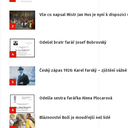
Vše co napsal Mistr Jan Hus je nyní k dispozici 
3
Odešel bratr farář Josef Bobrovský
4
Český zápas 1926: Karel Farský – zjištění vážn
5
Odešla sestra farářka Alena Plocarová
6
Bláznovství Boží je moudřejší než lidé