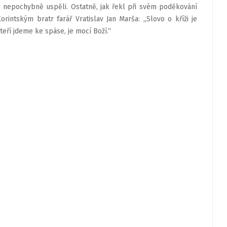
 nepochybně uspěli. Ostatně, jak řekl při svém poděkování
intským bratr farář Vratislav Jan Marša: „Slovo o kříži je
eří jdeme ke spáse, je mocí Boží.“