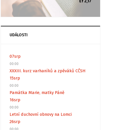
Ef 2,17
UDÁLOSTI
07
srp
00:00
XXXIII. kurz varhaníků a zpěváků CČSH
15
srp
00:00
Památka Marie, matky Páně
16
srp
00:00
Letní duchovní obnovy na Lomci
26
srp
00:00