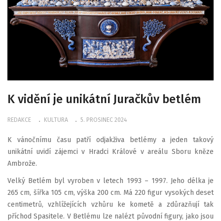
K vidění je unikátní Juračkův betlém
REDAKCE
KULTURA
5. PROSINEC 2024
K vánočnímu času patří odjakživa betlémy a jeden takový
unikátní uvidí zájemci v Hradci Králové v areálu Sboru kněze
Ambrože.
Velký Betlém byl vyroben v letech 1993 – 1997. Jeho délka je
265 cm, šířka 105 cm, výška 200 cm. Má 220 figur vysokých deset
centimetrů, vzhlížejících vzhůru ke kometě a zdůrazňují tak
příchod Spasitele. V Betlému lze nalézt původní figury, jako jsou