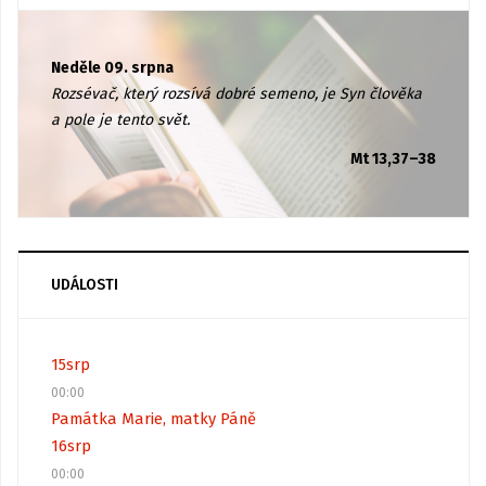
Neděle 09. srpna
Rozsévač, který rozsívá dobré semeno, je Syn člověka
a pole je tento svět.
Mt 13,37–38
UDÁLOSTI
15
srp
00:00
Památka Marie, matky Páně
16
srp
00:00