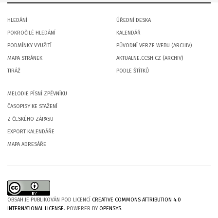
HLEDÁNÍ
ÚŘEDNÍ DESKA
POKROČILÉ HLEDÁNÍ
KALENDÁŘ
PODMÍNKY VYUŽITÍ
PŮVODNÍ VERZE WEBU (ARCHIV)
MAPA STRÁNEK
AKTUALNE.CCSH.CZ (ARCHIV)
TIRÁŽ
PODLE ŠTÍTKŮ
MELODIE PÍSNÍ ZPĚVNÍKU
ČASOPISY KE STAŽENÍ
Z ČESKÉHO ZÁPASU
EXPORT KALENDÁŘE
MAPA ADRESÁŘE
OBSAH JE PUBLIKOVÁN POD LICENCÍ
CREATIVE COMMONS ATTRIBUTION 4.0
INTERNATIONAL LICENSE
. POWERER BY
OPENSYS
.