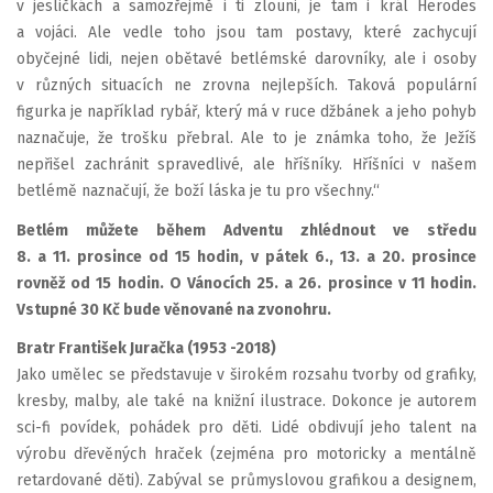
v jesličkách a samozřejmě i ti zlouni, je tam i král Herodes
a vojáci. Ale vedle toho jsou tam postavy, které zachycují
obyčejné lidi, nejen obětavé betlémské darovníky, ale i osoby
v různých situacích ne zrovna nejlepších. Taková populární
figurka je například rybář, který má v ruce džbánek a jeho pohyb
naznačuje, že trošku přebral. Ale to je známka toho, že Ježíš
nepřišel zachránit spravedlivé, ale hříšníky. Hříšníci v našem
betlémě naznačují, že boží láska je tu pro všechny.“
Betlém můžete během Adventu zhlédnout ve středu
8. a 11. prosince od 15 hodin, v pátek 6., 13. a 20. prosince
rovněž od 15 hodin. O Vánocích 25. a 26. prosince v 11 hodin.
Vstupné 30 Kč bude věnované na zvonohru.
Bratr František Juračka (1953 -2018)
Jako umělec se představuje v širokém rozsahu tvorby od grafiky,
kresby, malby, ale také na knižní ilustrace. Dokonce je autorem
sci-fi povídek, pohádek pro děti. Lidé obdivují jeho talent na
výrobu dřevěných hraček (zejména pro motoricky a mentálně
retardované děti). Zabýval se průmyslovou grafikou a designem,