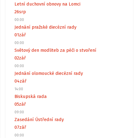
Letní duchovní obnovy na Lomci
26
srp
00:00
Jednání pražské diecézní rady
01
zář
00:00
Světový den modliteb za péči o stvoření
02
zář
00:00
Jednání olomoucké diecézní rady
04
zář
14:00
Biskupská rada
05
zář
09:00
Zasedání Ústřední rady
07
zář
00:00