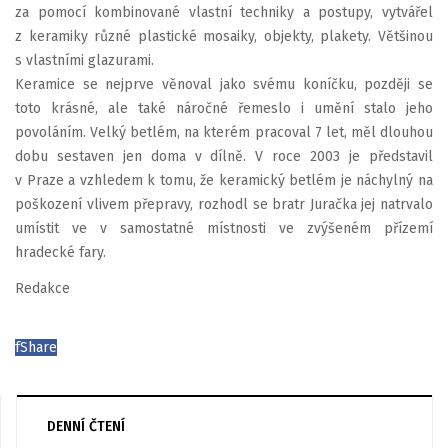
za pomocí kombinované vlastní techniky a postupy, vytvářel
z keramiky různé plastické mosaiky, objekty, plakety. Většinou
s vlastními glazurami.
Keramice se nejprve věnoval jako svému koníčku, později se
toto krásné, ale také náročné řemeslo i umění stalo jeho
povoláním. Velký betlém, na kterém pracoval 7 let, měl dlouhou
dobu sestaven jen doma v dílně. V roce 2003 je představil
v Praze a vzhledem k tomu, že keramický betlém je náchylný na
poškození vlivem přepravy, rozhodl se bratr Juračka jej natrvalo
umístit ve v samostatné místnosti ve zvýšeném přízemí
hradecké fary.
Redakce
f
Share
DENNÍ ČTENÍ