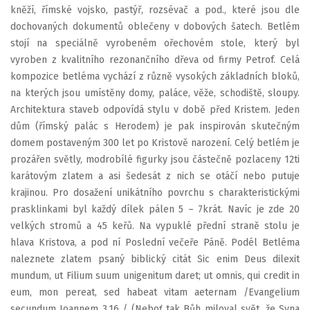
kněží, římské vojsko, pastýř, rozsévač a pod., které jsou dle
dochovaných dokumentů oblečeny v dobových šatech. Betlém
stojí na speciálně vyrobeném ořechovém stole, který byl
vyroben z kvalitního rezonančního dřeva od firmy Petrof. Celá
kompozice betléma vychází z různě vysokých základních bloků,
na kterých jsou umístěny domy, paláce, věže, schodiště, sloupy.
Architektura staveb odpovídá stylu v době před Kristem. Jeden
dům (římský palác s Herodem) je pak inspirován skutečným
domem postaveným 300 let po Kristově narození. Celý betlém je
prozářen světly, modrobílé figurky jsou částečně pozlaceny 12ti
karátovým zlatem a asi šedesát z nich se otáčí nebo putuje
krajinou. Pro dosažení unikátního povrchu s charakteristickými
prasklinkami byl každý dílek pálen 5 – 7krát. Navíc je zde 20
velkých stromů a 45 keřů. Na vypuklé přední straně stolu je
hlava Kristova, a pod ní Poslední večeře Páně. Podél Betléma
naleznete zlatem psaný biblický citát Sic enim Deus dilexit
mundum, ut Filium suum unigenitum daret; ut omnis, qui credit in
eum, mon pereat, sed habeat vitam aeternam /Evangelium
secundum Ioannem 3,16 / (Neboť tak Bůh miloval svět, že Syna