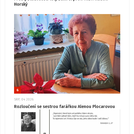
Horský
6
SRP, 04 2026
Rozloučení se sestrou farářkou Alenou Plocarovou