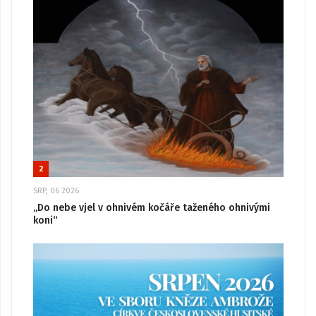
2
SRP, 06 2026
„Do nebe vjel v ohnivém kočáře taženého ohnivými
koni“