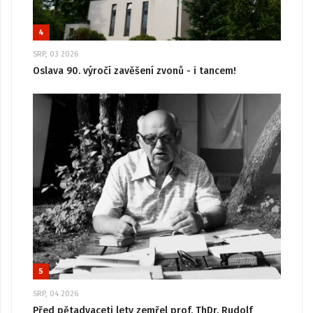
4
SRP, 03 2026
Oslava 90. výročí zavěšení zvonů - i tancem!
5
SRP, 04 2026
Před pětadvaceti lety zemřel prof. ThDr. Rudolf