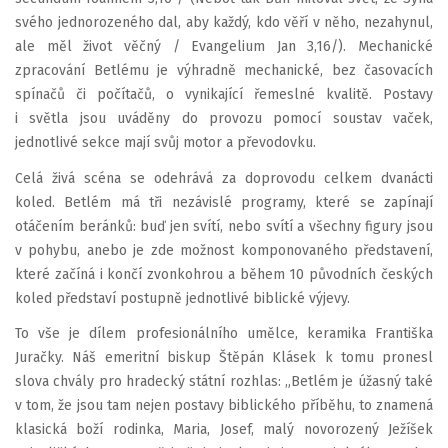
svého jednorozeného dal, aby každý, kdo věří v něho, nezahynul,
ale měl život věčný / Evangelium Jan 3,16/). Mechanické
zpracování Betlému je výhradně mechanické, bez časovacích
spínačů či počítačů, o vynikající řemeslné kvalitě. Postavy
i světla jsou uváděny do provozu pomocí soustav vaček,
jednotlivé sekce mají svůj motor a převodovku.
Celá živá scéna se odehrává za doprovodu celkem dvanácti
koled. Betlém má tři nezávislé programy, které se zapínají
otáčením beránků: buď jen svítí, nebo svítí a všechny figury jsou
v pohybu, anebo je zde možnost komponovaného představení,
které začíná i končí zvonkohrou a během 10 původních českých
koled představí postupně jednotlivé biblické výjevy.
To vše je dílem profesionálního umělce, keramika Františka
Juračky. Náš emeritní biskup Štěpán Klásek k tomu pronesl
slova chvály pro hradecký státní rozhlas: „Betlém je úžasný také
v tom, že jsou tam nejen postavy biblického příběhu, to znamená
klasická boží rodinka, Maria, Josef, malý novorozený Ježíšek