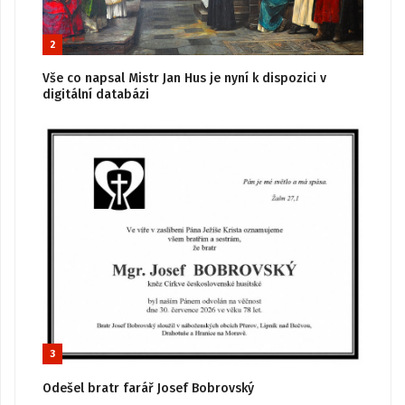
2
Vše co napsal Mistr Jan Hus je nyní k dispozici v
digitální databázi
3
Odešel bratr farář Josef Bobrovský