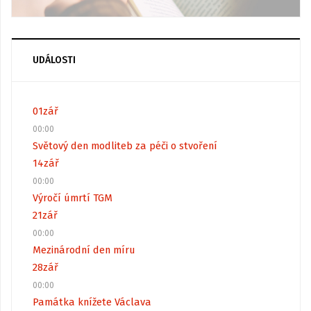
UDÁLOSTI
01
zář
00:00
Světový den modliteb za péči o stvoření
14
zář
00:00
Výročí úmrtí TGM
21
zář
00:00
Mezinárodní den míru
28
zář
00:00
Památka knížete Václava