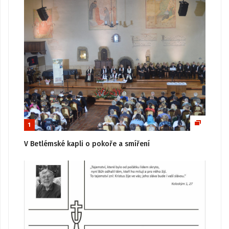
1
V Betlémské kapli o pokoře a smíření