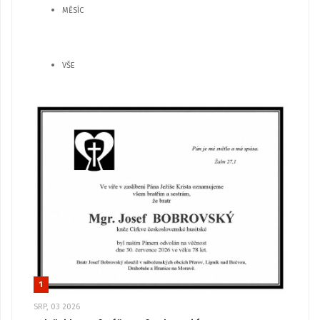
MĚSÍC
VŠE
1
SRP, 03 2026