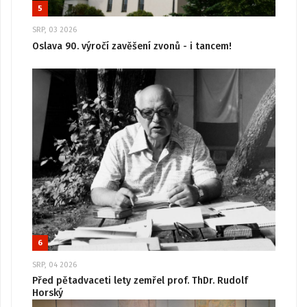
5
SRP, 03 2026
Oslava 90. výročí zavěšení zvonů - i tancem!
6
SRP, 04 2026
Před pětadvaceti lety zemřel prof. ThDr. Rudolf
Horský