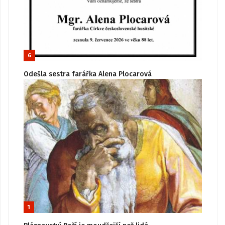
6
Odešla sestra farářka Alena Plocarová
1