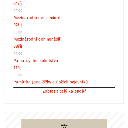
01
říj
00:00
Mezinárodní den seniorů
02
říj
00:00
Mezinárodní den nenásilí
08
říj
00:00
Památný den sokolstva
11
říj
00:00
Památka Jana Žižky a Božích bojovníků
Zobrazit celý kalendář