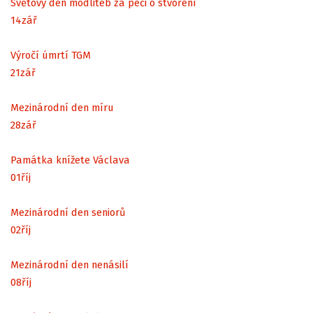
Světový den modliteb za péči o stvoření
14
zář
Výročí úmrtí TGM
21
zář
Mezinárodní den míru
28
zář
Památka knížete Václava
01
říj
Mezinárodní den seniorů
02
říj
Mezinárodní den nenásilí
08
říj