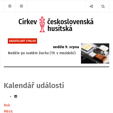
KAZATELSKÝ CYKLUS
neděle 9. srpna
Neděle po svatém Duchu (19. v mezidobí)
Kalendář událostí
Rok
Měsíc