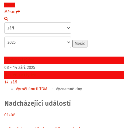
Týden
Měsíc
Měsíc
Předchozí týden
08 - 14 září, 2025
Následující týden
14. září
Výročí úmrtí TGM
:: Významné dny
Nadcházející události
01
zář