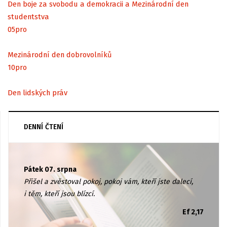
Den boje za svobodu a demokracii a Mezinárodní den
studentstva
05
pro
Mezinárodní den dobrovolníků
10
pro
Den lidských práv
DENNÍ ČTENÍ
Pátek 07. srpna
Přišel a zvěstoval pokoj, pokoj vám, kteří jste dalecí,
i těm, kteří jsou blízcí.
Ef 2,17