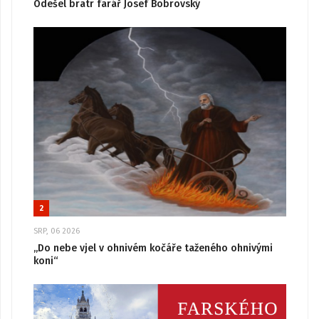
Odešel bratr farář Josef Bobrovský
2
SRP, 06 2026
„Do nebe vjel v ohnivém kočáře taženého ohnivými
koni“