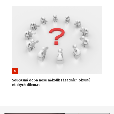
6
Současná doba nese několik zásadních okruhů
etických dilemat