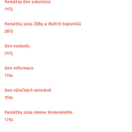
Památný den sokolstva
11
říj
Památka Jana Žižky a Božích bojovníků
28
říj
Den svobody
31
říj
Den reformace
11
lis
Den válečných veteránů
15
lis
Památka Jana Amose Komenského
17
lis