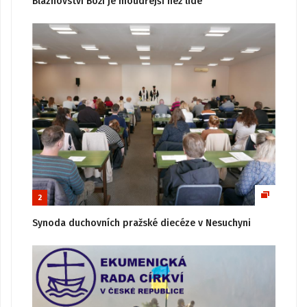
Bláznovství Boží je moudřejší než lidé
2
Synoda duchovních pražské diecéze v Nesuchyni