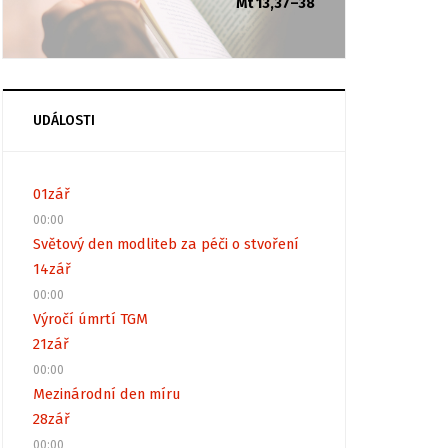
Mt 13,37–38
UDÁLOSTI
01
zář
00:00
Světový den modliteb za péči o stvoření
14
zář
00:00
Výročí úmrtí TGM
21
zář
00:00
Mezinárodní den míru
28
zář
00:00