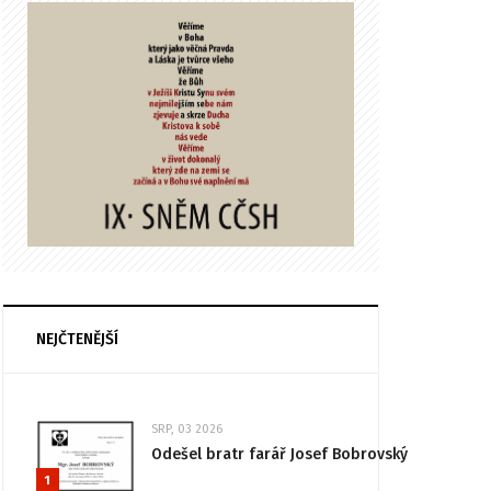
NEJČTENĚJŠÍ
SRP, 03 2026
Odešel bratr farář Josef Bobrovský
1