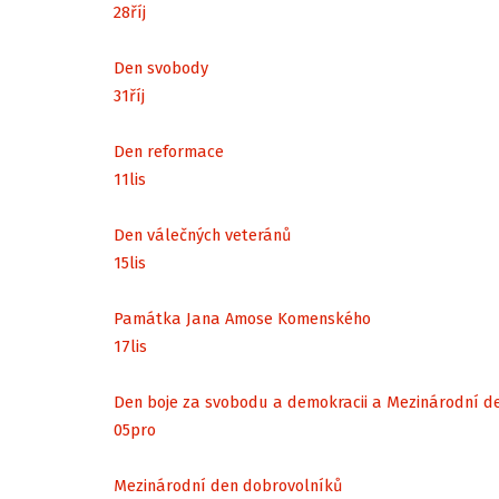
28
říj
Den svobody
31
říj
Den reformace
11
lis
Den válečných veteránů
15
lis
Památka Jana Amose Komenského
17
lis
Den boje za svobodu a demokracii a Mezinárodní d
05
pro
Mezinárodní den dobrovolníků