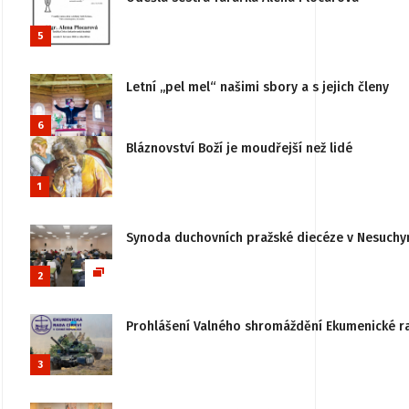
5
Letní „pel mel“ našimi sbory a s jejich členy
6
Bláznovství Boží je moudřejší než lidé
1
Synoda duchovních pražské diecéze v Nesuchy
2
Prohlášení Valného shromáždění Ekumenické rady
3