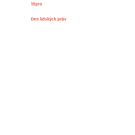
10
pro
Den lidských práv