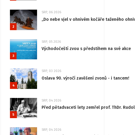
SRP, 06 2026
„Do nebe vjel v ohnivém kočáře taženého ohni
2
SRP, 05 2026
Východočeští zvou s předstihem na své akce
3
SRP, 03 2026
Oslava 90. výročí zavěšení zvonů - i tancem!
4
SRP, 04 2026
Před pětadvaceti lety zemřel prof. ThDr. Rudo
5
SRP, 04 2026