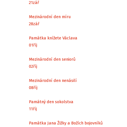
21
zář
Mezinárodní den míru
28
zář
Památka knížete Václava
01
říj
Mezinárodní den seniorů
02
říj
Mezinárodní den nenásilí
08
říj
Památný den sokolstva
11
říj
Památka Jana Žižky a Božích bojovníků