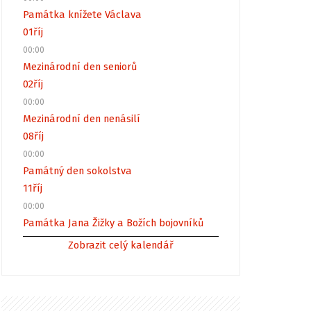
Památka knížete Václava
01
říj
00:00
Mezinárodní den seniorů
02
říj
00:00
Mezinárodní den nenásilí
08
říj
00:00
Památný den sokolstva
11
říj
00:00
Památka Jana Žižky a Božích bojovníků
Zobrazit celý kalendář