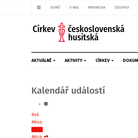
DOMŮ
O NÁS
PATRIARCHA
ČASOPISY
AKTUÁLNĚ
AKTIVITY
CÍRKEV
DOKUM
Kalendář událostí
Rok
Měsíc
Týden
Měsíc