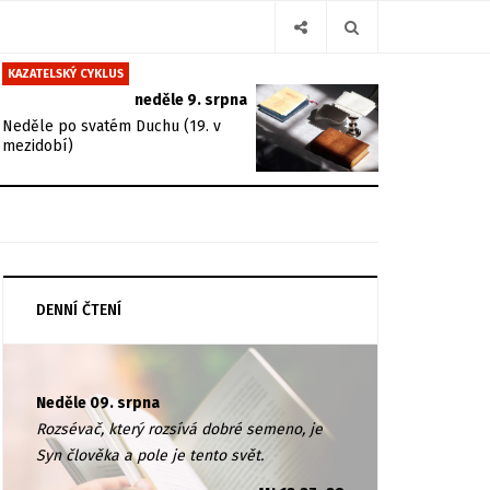
KAZATELSKÝ CYKLUS
neděle 9. srpna
Neděle po svatém Duchu (19. v
mezidobí)
DENNÍ ČTENÍ
Neděle 09. srpna
Rozsévač, který rozsívá dobré semeno, je
Syn člověka a pole je tento svět.