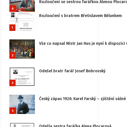
Rozloučení se sestrou farářkou Alenou Plocar
6
Rozloučení s bratrem Břetislavem Bělunkem
1
Vše co napsal Mistr Jan Hus je nyní k dispozici 
2
Odešel bratr farář Josef Bobrovský
3
Český zápas 1926: Karel Farský – zjištění vážn
4
Odešla sestra farářka Alena Plocarová