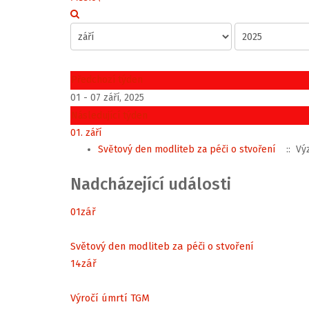
Předchozí týden
01 - 07 září, 2025
Následující týden
01. září
Světový den modliteb za péči o stvoření
:: Vý
Nadcházející události
01
zář
Světový den modliteb za péči o stvoření
14
zář
Výročí úmrtí TGM