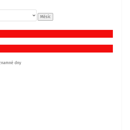
Měsíc
znamné dny