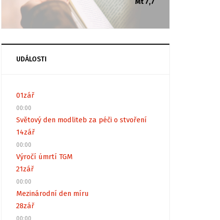
Mt 7,7
UDÁLOSTI
01
zář
00:00
Světový den modliteb za péči o stvoření
14
zář
00:00
Výročí úmrtí TGM
21
zář
00:00
Mezinárodní den míru
28
zář
00:00