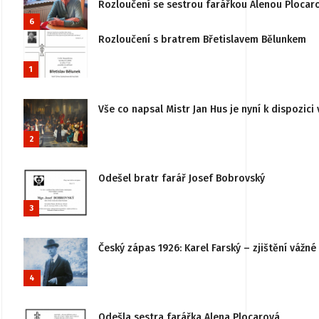
Rozloučení se sestrou farářkou Alenou Plocar
6
Rozloučení s bratrem Břetislavem Bělunkem
1
Vše co napsal Mistr Jan Hus je nyní k dispozici 
2
Odešel bratr farář Josef Bobrovský
3
Český zápas 1926: Karel Farský – zjištění vážn
4
Odešla sestra farářka Alena Plocarová