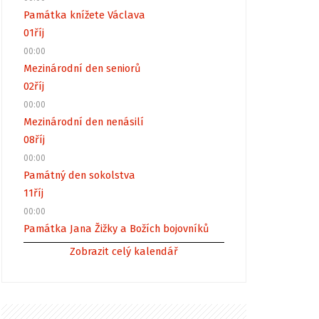
Památka knížete Václava
01
říj
00:00
Mezinárodní den seniorů
02
říj
00:00
Mezinárodní den nenásilí
08
říj
00:00
Památný den sokolstva
11
říj
00:00
Památka Jana Žižky a Božích bojovníků
Zobrazit celý kalendář