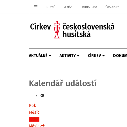
DOMŮ
O NÁS
PATRIARCHA
ČASOPISY
AKTUÁLNĚ
AKTIVITY
CÍRKEV
DOKUM
Kalendář událostí
Rok
Měsíc
Týden
Měsíc