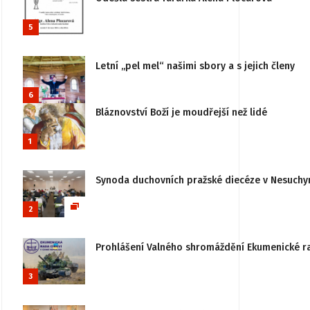
5
Letní „pel mel“ našimi sbory a s jejich členy
6
Bláznovství Boží je moudřejší než lidé
1
Synoda duchovních pražské diecéze v Nesuchy
2
Prohlášení Valného shromáždění Ekumenické rady
3