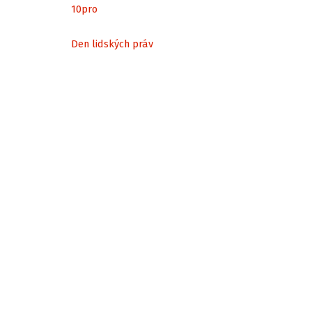
10
pro
Den lidských práv