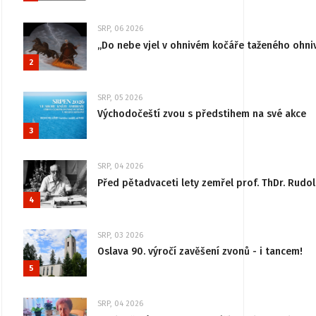
SRP, 06 2026
„Do nebe vjel v ohnivém kočáře taženého ohni
2
SRP, 05 2026
Východočeští zvou s předstihem na své akce
3
SRP, 04 2026
Před pětadvaceti lety zemřel prof. ThDr. Rudo
4
SRP, 03 2026
Oslava 90. výročí zavěšení zvonů - i tancem!
5
SRP, 04 2026