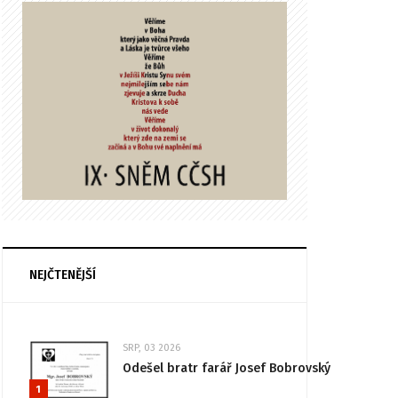
NEJČTENĚJŠÍ
SRP, 03 2026
Odešel bratr farář Josef Bobrovský
1