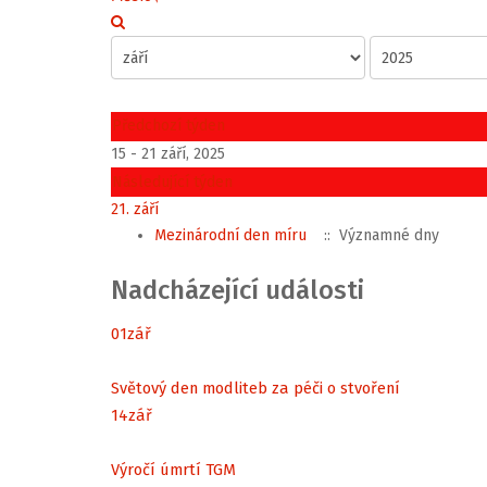
Předchozí týden
15 - 21 září, 2025
Následující týden
21. září
Mezinárodní den míru
:: Významné dny
Nadcházející události
01
zář
Světový den modliteb za péči o stvoření
14
zář
Výročí úmrtí TGM