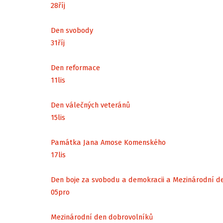
28
říj
Den svobody
31
říj
Den reformace
11
lis
Den válečných veteránů
15
lis
Památka Jana Amose Komenského
17
lis
Den boje za svobodu a demokracii a Mezinárodní d
05
pro
Mezinárodní den dobrovolníků