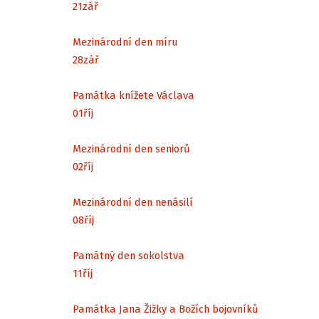
21
zář
Mezinárodní den míru
28
zář
Památka knížete Václava
01
říj
Mezinárodní den seniorů
02
říj
Mezinárodní den nenásilí
08
říj
Památný den sokolstva
11
říj
Památka Jana Žižky a Božích bojovníků