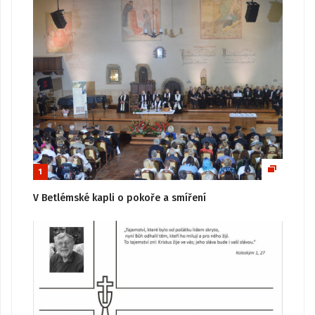
1
V Betlémské kapli o pokoře a smíření