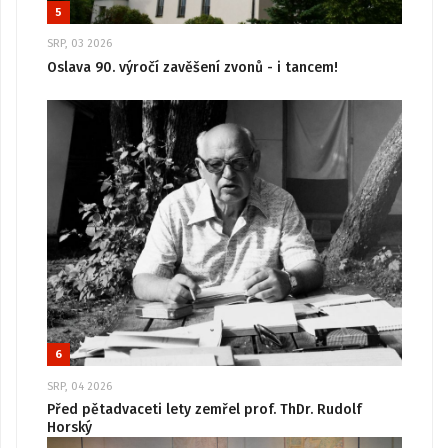
5
SRP, 03 2026
Oslava 90. výročí zavěšení zvonů - i tancem!
6
SRP, 04 2026
Před pětadvaceti lety zemřel prof. ThDr. Rudolf
Horský