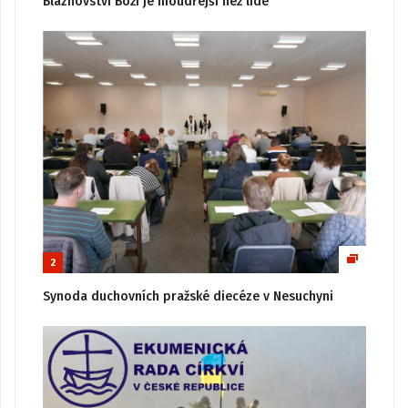
Bláznovství Boží je moudřejší než lidé
2
Synoda duchovních pražské diecéze v Nesuchyni