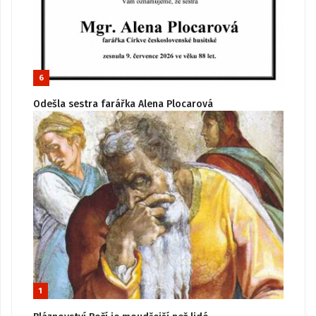
6
Odešla sestra farářka Alena Plocarová
1