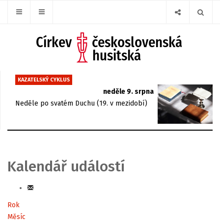
KAZATELSKÝ CYKLUS
neděle 9. srpna
Neděle po svatém Duchu (19. v mezidobí)
Kalendář událostí
Rok
Měsíc