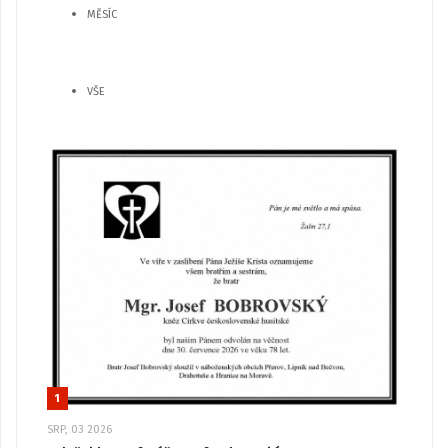
MĚSÍC
VŠE
1
SRP, 03 2026