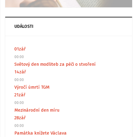
UDÁLOSTI
01
zář
00:00
Světový den modliteb za péči o stvoření
14
zář
00:00
Výročí úmrtí TGM
21
zář
00:00
Mezinárodní den míru
28
zář
00:00
Památka knížete Václava