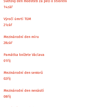
Světový den modliteb za péči o stvoření
14
zář
Výročí úmrtí TGM
21
zář
Mezinárodní den míru
28
zář
Památka knížete Václava
01
říj
Mezinárodní den seniorů
02
říj
Mezinárodní den nenásilí
08
říj