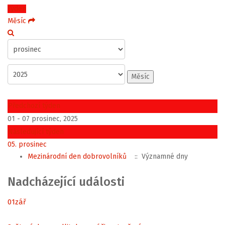
Týden
Měsíc
Měsíc
Předchozí týden
01 - 07 prosinec, 2025
Následující týden
05. prosinec
Mezinárodní den dobrovolníků
:: Významné dny
Nadcházející události
01
zář