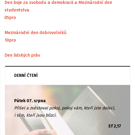
Den boje za svobodu a demokracii a Mezinárodní den
studentstva
05
pro
Mezinárodní den dobrovolníků
10
pro
Den lidských práv
DENNÍ ČTENÍ
Pátek 07. srpna
Přišel a zvěstoval pokoj, pokoj vám, kteří jste dalecí,
i těm, kteří jsou blízcí.
Ef 2,17