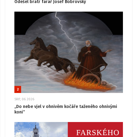
Odešel bratr farář Josef Bobrovský
2
SRP, 06 2026
„Do nebe vjel v ohnivém kočáře taženého ohnivými
koni“