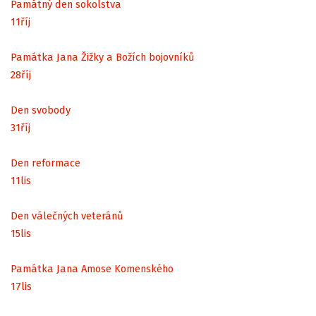
Památný den sokolstva
11
říj
Památka Jana Žižky a Božích bojovníků
28
říj
Den svobody
31
říj
Den reformace
11
lis
Den válečných veteránů
15
lis
Památka Jana Amose Komenského
17
lis