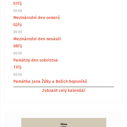
01
říj
00:00
Mezinárodní den seniorů
02
říj
00:00
Mezinárodní den nenásilí
08
říj
00:00
Památný den sokolstva
11
říj
00:00
Památka Jana Žižky a Božích bojovníků
Zobrazit celý kalendář