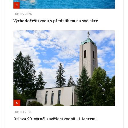
3
SRP, 05 2026
Východočeští zvou s předstihem na své akce
4
SRP, 03 2026
Oslava 90. výročí zavěšení zvonů - i tancem!