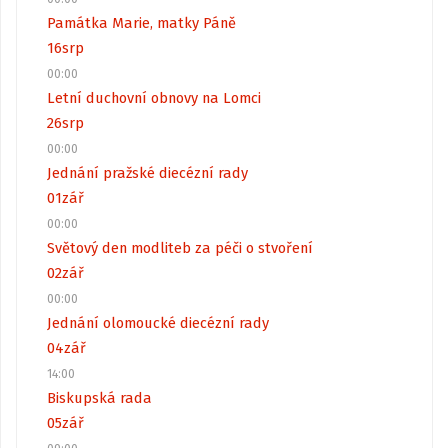
Památka Marie, matky Páně
16
srp
00:00
Letní duchovní obnovy na Lomci
26
srp
00:00
Jednání pražské diecézní rady
01
zář
00:00
Světový den modliteb za péči o stvoření
02
zář
00:00
Jednání olomoucké diecézní rady
04
zář
14:00
Biskupská rada
05
zář