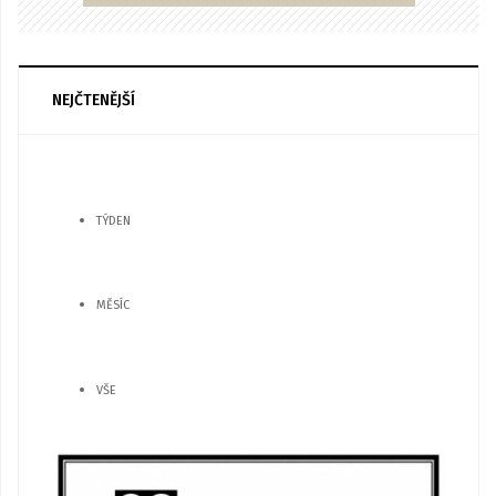
NEJČTENĚJŠÍ
TÝDEN
MĚSÍC
VŠE