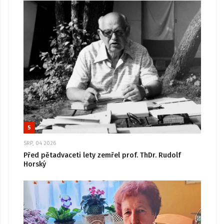
5
SRP, 04 2026
Před pětadvaceti lety zemřel prof. ThDr. Rudolf
Horský