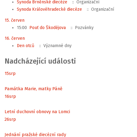
Synoda Brněnské diecéze
:: Organizační
Synoda Královéhradecké diecéze
:: Organizační
15. červen
15:00
Pouť do Škodějova
:: Pozvánky
16. červen
Den otců
:: Významné dny
Nadcházející události
15
srp
Památka Marie, matky Páně
16
srp
Letní duchovní obnovy na Lomci
26
srp
Jednání pražské diecézní rady