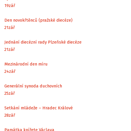
19
zář
Den novokřtěnců (pražské diecéze)
21
zář
Jednání diecézní rady Plzeňské diecéze
21
zář
Mezinárodní den míru
24
zář
Generální synoda duchovních
25
zář
Setkání mládeže – Hradec Králové
28
zář
Památka knížete Václava