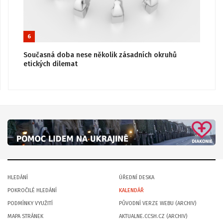
6
Současná doba nese několik zásadních okruhů
etických dilemat
HLEDÁNÍ
ÚŘEDNÍ DESKA
POKROČILÉ HLEDÁNÍ
KALENDÁŘ
PODMÍNKY VYUŽITÍ
PŮVODNÍ VERZE WEBU (ARCHIV)
MAPA STRÁNEK
AKTUALNE.CCSH.CZ (ARCHIV)