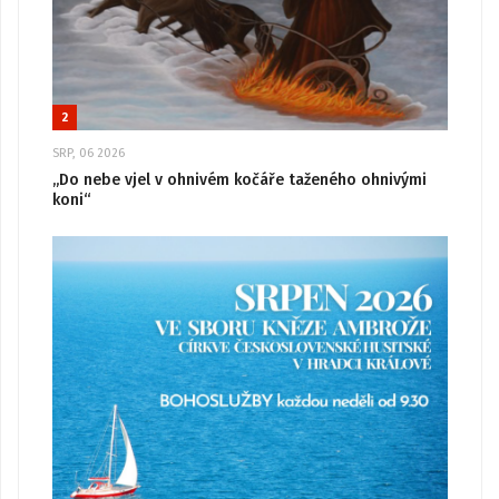
2
SRP, 06 2026
„Do nebe vjel v ohnivém kočáře taženého ohnivými
koni“