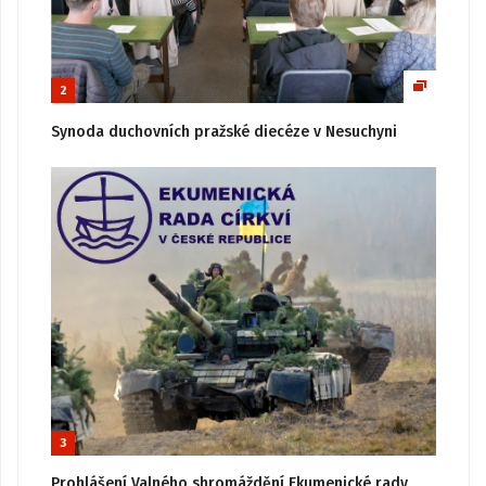
2
Synoda duchovních pražské diecéze v Nesuchyni
3
Prohlášení Valného shromáždění Ekumenické rady