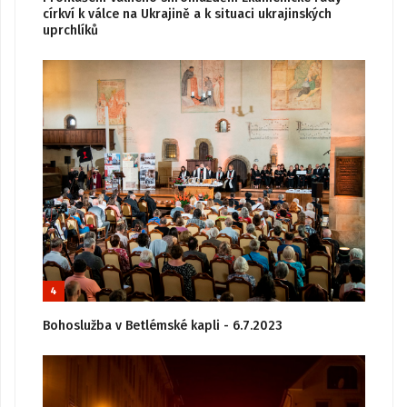
církví k válce na Ukrajině a k situaci ukrajinských
uprchlíků
4
Bohoslužba v Betlémské kapli - 6.7.2023