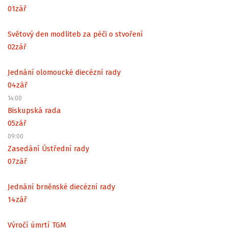
01
zář
Světový den modliteb za péči o stvoření
02
zář
Jednání olomoucké diecézní rady
04
zář
14:00
Biskupská rada
05
zář
09:00
Zasedání Ústřední rady
07
zář
Jednání brněnské diecézní rady
14
zář
Výročí úmrtí TGM