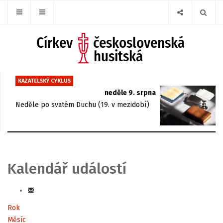
KAZATELSKÝ CYKLUS
neděle 9. srpna
Neděle po svatém Duchu (19. v mezidobí)
Kalendář událostí
Rok
Měsíc