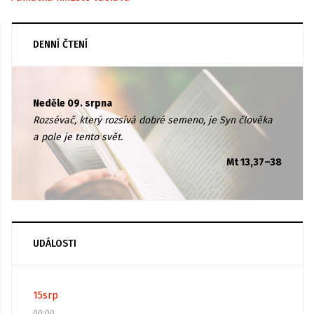
DENNÍ ČTENÍ
Neděle 09. srpna
Rozsévač, který rozsívá dobré semeno, je Syn člověka
a pole je tento svět.
Mt 13,37–38
UDÁLOSTI
15
srp
00:00