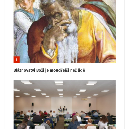
1
Bláznovství Boží je moudřejší než lidé