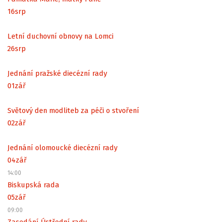
16
srp
Letní duchovní obnovy na Lomci
26
srp
Jednání pražské diecézní rady
01
zář
Světový den modliteb za péči o stvoření
02
zář
Jednání olomoucké diecézní rady
04
zář
14:00
Biskupská rada
05
zář
09:00
Zasedání Ústřední rady