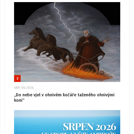
2
SRP, 06 2026
„Do nebe vjel v ohnivém kočáře taženého ohnivými
koni“