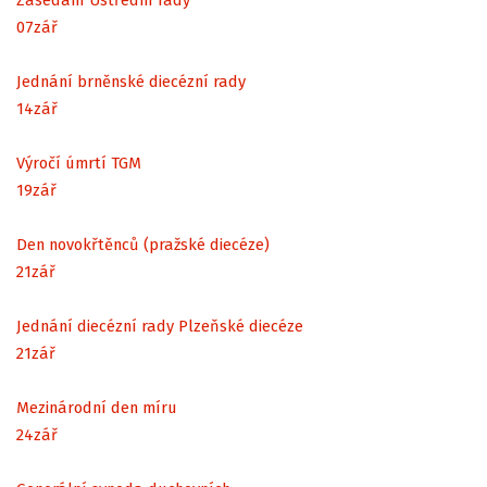
07
zář
Jednání brněnské diecézní rady
14
zář
Výročí úmrtí TGM
19
zář
Den novokřtěnců (pražské diecéze)
21
zář
Jednání diecézní rady Plzeňské diecéze
21
zář
Mezinárodní den míru
24
zář