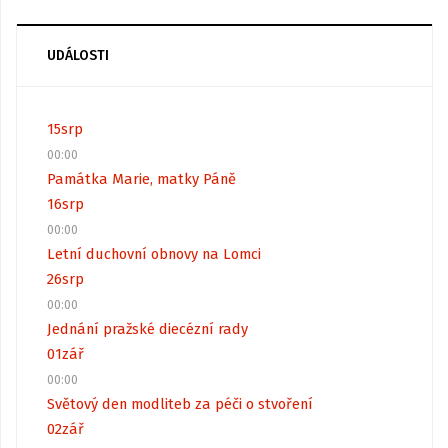
UDÁLOSTI
15
srp
00:00
Památka Marie, matky Páně
16
srp
00:00
Letní duchovní obnovy na Lomci
26
srp
00:00
Jednání pražské diecézní rady
01
zář
00:00
Světový den modliteb za péči o stvoření
02
zář