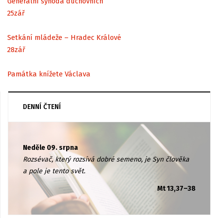
Generální synoda duchovních
25
zář
Setkání mládeže – Hradec Králové
28
zář
Památka knížete Václava
DENNÍ ČTENÍ
Neděle 09. srpna
Rozsévač, který rozsívá dobré semeno, je Syn člověka
a pole je tento svět.
Mt 13,37–38