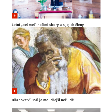
6
Letní „pel mel“ našimi sbory a s jejich členy
1
Bláznovství Boží je moudřejší než lidé