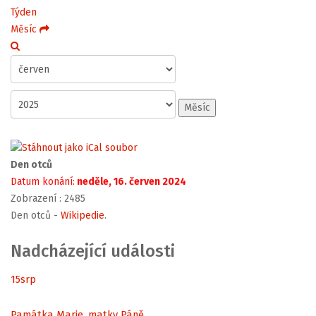
Týden
Měsíc
Měsíc
Den otců
Datum konání:
neděle, 16. červen 2024
Zobrazení
: 2485
Den otců -
Wikipedie
.
Nadcházející události
15
srp
Památka Marie, matky Páně