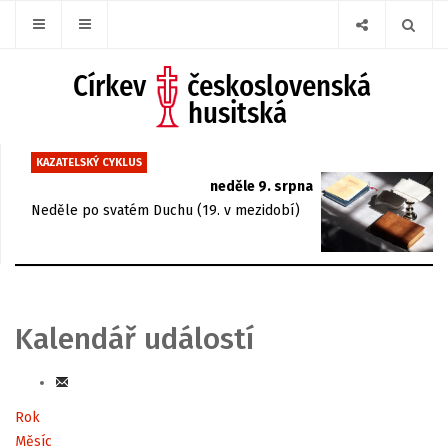
KAZATELSKÝ CYKLUS
neděle 9. srpna
Neděle po svatém Duchu (19. v mezidobí)
Kalendář událostí
Rok
Měsíc