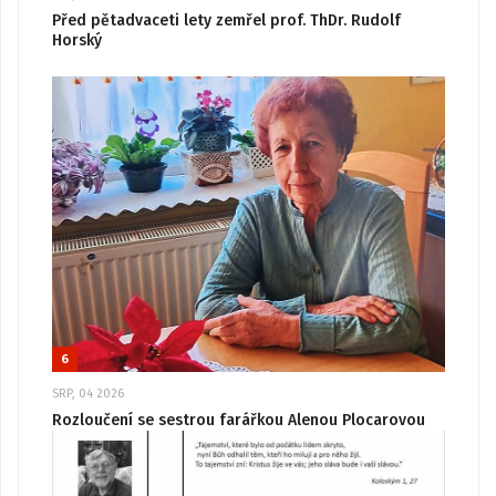
Před pětadvaceti lety zemřel prof. ThDr. Rudolf
Horský
6
SRP, 04 2026
Rozloučení se sestrou farářkou Alenou Plocarovou