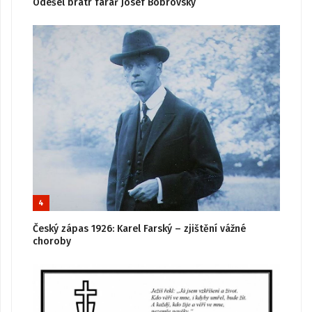
Odešel bratr farář Josef Bobrovský
4
Český zápas 1926: Karel Farský – zjištění vážné
choroby