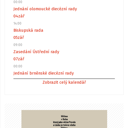
00:00
Jednání olomoucké diecézní rady
04
zář
14:00
Biskupská rada
05
zář
09:00
Zasedání Ústřední rady
07
zář
00:00
Jednání brněnské diecézní rady
Zobrazit celý kalendář