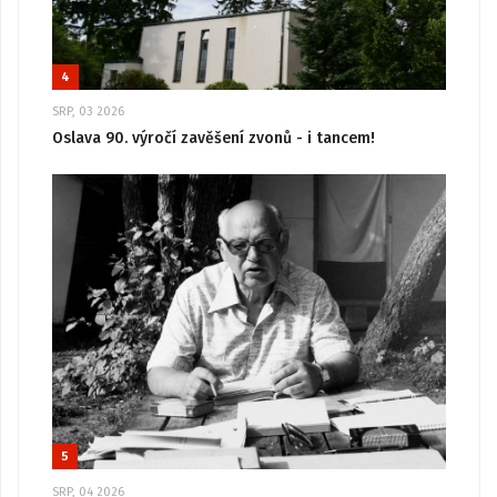
4
SRP, 03 2026
Oslava 90. výročí zavěšení zvonů - i tancem!
5
SRP, 04 2026