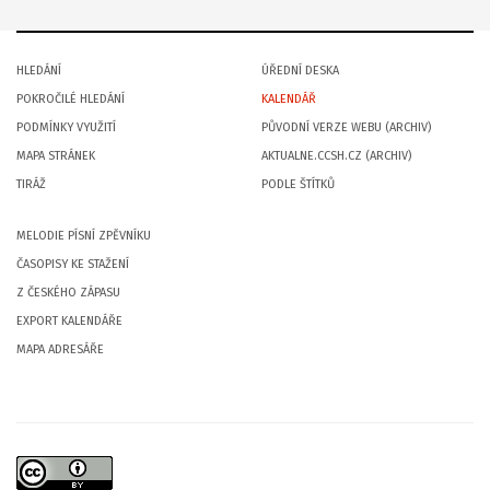
HLEDÁNÍ
ÚŘEDNÍ DESKA
POKROČILÉ HLEDÁNÍ
KALENDÁŘ
PODMÍNKY VYUŽITÍ
PŮVODNÍ VERZE WEBU (ARCHIV)
MAPA STRÁNEK
AKTUALNE.CCSH.CZ (ARCHIV)
TIRÁŽ
PODLE ŠTÍTKŮ
MELODIE PÍSNÍ ZPĚVNÍKU
ČASOPISY KE STAŽENÍ
Z ČESKÉHO ZÁPASU
EXPORT KALENDÁŘE
MAPA ADRESÁŘE